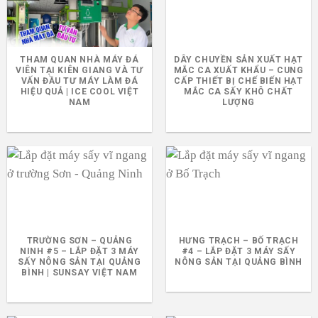
THAM QUAN NHÀ MÁY ĐÁ
DÂY CHUYỀN SẢN XUẤT HẠT
VIÊN TẠI KIÊN GIANG VÀ TƯ
MẮC CA XUẤT KHẨU – CUNG
VẤN ĐẦU TƯ MÁY LÀM ĐÁ
CẤP THIẾT BỊ CHẾ BIẾN HẠT
HIỆU QUẢ | ICE COOL VIỆT
MẮC CA SẤY KHÔ CHẤT
NAM
LƯỢNG
TRƯỜNG SƠN – QUẢNG
HƯNG TRẠCH – BỐ TRẠCH
NINH #5 – LẮP ĐẶT 3 MÁY
#4 – LẮP ĐẶT 3 MÁY SẤY
SẤY NÔNG SẢN TẠI QUẢNG
NÔNG SẢN TẠI QUẢNG BÌNH
BÌNH | SUNSAY VIỆT NAM