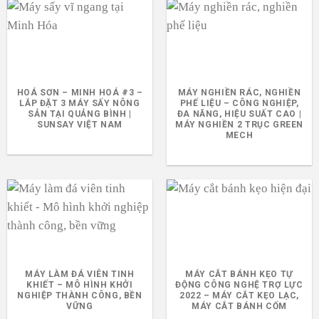
HOÁ SƠN – MINH HOÁ #3 –
MÁY NGHIỀN RÁC, NGHIỀN
LẮP ĐẶT 3 MÁY SẤY NÔNG
PHẾ LIỆU – CÔNG NGHIỆP,
SẢN TẠI QUẢNG BÌNH |
ĐA NĂNG, HIỆU SUẤT CAO |
SUNSAY VIỆT NAM
MÁY NGHIỀN 2 TRỤC GREEN
MECH
MÁY LÀM ĐÁ VIÊN TINH
MÁY CẮT BÁNH KẸO TỰ
KHIẾT – MÔ HÌNH KHỞI
ĐỘNG CÔNG NGHỆ TRỢ LỰC
NGHIỆP THÀNH CÔNG, BỀN
2022 – MÁY CẮT KẸO LẠC,
VỮNG
MÁY CẮT BÁNH CỐM