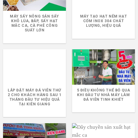
MÁY SẤY NÔNG SẢN SẤY
MÁY TẠO HẠT NÊM HẠT
KHÔ LÚA, BẮP, SẤY HẠT
CỐM INOX 304 CHẤT
MẮC CA, CÀ PHÊ CÔNG
LƯỢNG, HIỆU QUẢ
SUẤT LỚN
LẮP ĐẶT MÁY ĐÁ VIÊN THỨ
5 ĐIỀU KHÔNG THỂ BỎ QUA
2 CHO KHÁCH HÀNG SAU 1
KHI ĐẦU TƯ NHÀ MÁY LÀM
THÁNG ĐẦU TƯ HIỆU QUẢ
ĐÁ VIÊN TINH KHIẾT
TẠI KIÊN GIANG