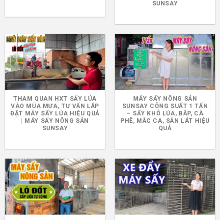
SUNSAY
THAM QUAN HXT SẤY LÚA
MÁY SẤY NÔNG SẢN
VÀO MÙA MƯA, TƯ VẤN LẮP
SUNSAY CÔNG SUẤT 1 TẤN
ĐẶT MÁY SẤY LÚA HIỆU QUẢ
– SẤY KHÔ LÚA, BẮP, CÀ
| MÁY SẤY NÔNG SẢN
PHÊ, MẮC CA, SẮN LÁT HIỆU
SUNSAY
QUẢ