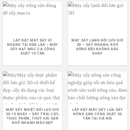
LẮP ĐẶT MÁY SẤY VĨ
MÁY SẤY LẠNH ĐỐI LƯU GIÓ
NGANG TẠI ĐẮK LẮK – MÁY
3D – SẤY NHANH, KHÔ
SẤY HẠT MẮC CA CÔNG
ĐỒNG ĐỀU KHÔNG ĐẢO
SUẤT 10 TẤN
KHAY
MÁY SẤY NHIỆT ĐỐI LƯU GIÓ
LẮP ĐẶT MÁY SẤY LÚA SẤY
3D 15 KHAY – SẤY TRÁI CÂY,
NÔNG SẢN CÔNG SUẤT 20
THỰC PHẨM, THUỶ HẢI SẢN
TẤN TẠI HÀ NỘI
KHÔ NHANH MÀU ĐẸP