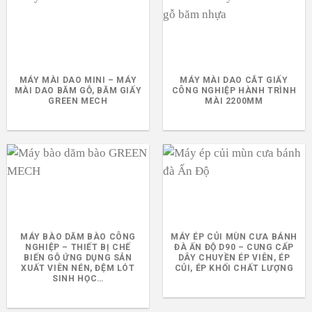
MÁY MÀI DAO MINI – MÁY
MÁY MÀI DAO CẮT GIẤY
MÀI DAO BĂM GỖ, BĂM GIẤY
CÔNG NGHIỆP HÀNH TRÌNH
GREEN MECH
MÀI 2200MM
MÁY BÀO DĂM BÀO CÔNG
MÁY ÉP CỦI MÙN CƯA BÁNH
NGHIỆP – THIẾT BỊ CHẾ
ĐÀ ẤN ĐỘ D90 – CUNG CẤP
BIẾN GỖ ỨNG DỤNG SẢN
DÂY CHUYỀN ÉP VIÊN, ÉP
XUẤT VIÊN NÉN, ĐỆM LÓT
CỦI, ÉP KHỐI CHẤT LƯỢNG
SINH HỌC…