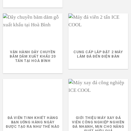
VẬN HÀNH DÂY CHUYỀN
CUNG CẤP LẮP ĐẶT 2 MÁY
BĂM DĂM XUẤT KHẨU 20
LÀM ĐÁ ĐẾN ĐIỆN BÀN
TẤN TẠI HOÀ BÌNH
ĐÁ VIÊN TINH KHIẾT HÀNG
GIỚI THIỆU MÁY XAY ĐÁ
BẠN UỐNG HÀNG NGÀY
VIÊN CÔNG NGHIỆP NGHIỀN
ĐƯỢC TẠO RA NHƯ THẾ NÀO
ĐÁ NHANH, MỊN CHO NĂNG
SUẤT HIỆU QUẢ