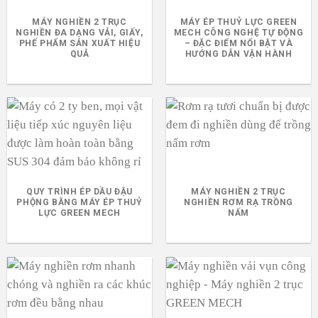
MÁY NGHIỀN 2 TRỤC
MÁY ÉP THUỶ LỰC GREEN
NGHIỀN ĐA DẠNG VẢI, GIẤY,
MECH CÔNG NGHỆ TỰ ĐỘNG
PHẾ PHẨM SẢN XUẤT HIỆU
– ĐẶC ĐIỂM NỔI BẬT VÀ
QUẢ
HƯỚNG DẪN VẬN HÀNH
QUY TRÌNH ÉP DẦU ĐẬU
MÁY NGHIỀN 2 TRỤC
PHỘNG BẰNG MÁY ÉP THUỶ
NGHIỀN RƠM RẠ TRỒNG
LỰC GREEN MECH
NẤM