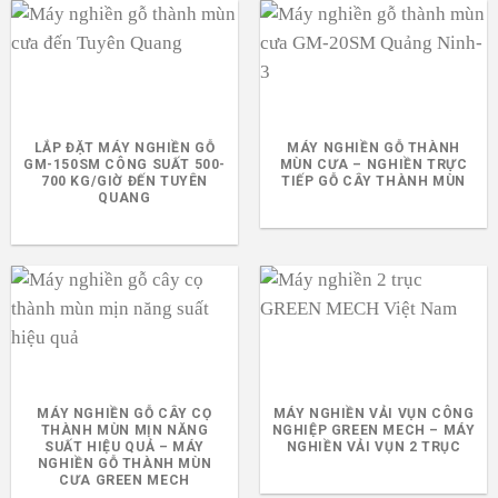
LẮP ĐẶT MÁY NGHIỀN GỖ
MÁY NGHIỀN GỖ THÀNH
GM-150SM CÔNG SUẤT 500-
MÙN CƯA – NGHIỀN TRỰC
700 KG/GIỜ ĐẾN TUYÊN
TIẾP GỖ CÂY THÀNH MÙN
QUANG
MÁY NGHIỀN GỖ CÂY CỌ
MÁY NGHIỀN VẢI VỤN CÔNG
THÀNH MÙN MỊN NĂNG
NGHIỆP GREEN MECH – MÁY
SUẤT HIỆU QUẢ – MÁY
NGHIỀN VẢI VỤN 2 TRỤC
NGHIỀN GỖ THÀNH MÙN
CƯA GREEN MECH