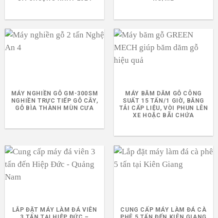
MÁY NGHIỀN GỖ GM-300SM
MÁY BĂM DĂM GỖ CÔNG
NGHIỀN TRỰC TIẾP GỖ CÂY,
SUẤT 15 TẤN/1 GIỜ, BĂNG
GỖ BÌA THÀNH MÙN CƯA
TẢI CẤP LIỆU, VÒI PHUN LÊN
XE HOẶC BÃI CHỨA
LẮP ĐẶT MÁY LÀM ĐÁ VIÊN
CUNG CẤP MÁY LÀM ĐÁ CÀ
3 TẤN TẠI HIỆP ĐỨC –
PHÊ 5 TẤN ĐẾN KIÊN GIANG