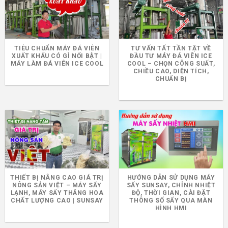
TIÊU CHUẨN MÁY ĐÁ VIÊN
TƯ VẤN TẤT TẦN TẬT VỀ
XUẤT KHẨU CÓ GÌ NỔI BẬT |
ĐẦU TƯ MÁY ĐÁ VIÊN ICE
MÁY LÀM ĐÁ VIÊN ICE COOL
COOL – CHỌN CÔNG SUẤT,
CHIỀU CAO, DIỆN TÍCH,
CHUẨN BỊ
THIẾT BỊ NÂNG CAO GIÁ TRỊ
HƯỚNG DẪN SỬ DỤNG MÁY
NÔNG SẢN VIỆT – MÁY SẤY
SẤY SUNSAY, CHỈNH NHIỆT
LẠNH, MÁY SẤY THĂNG HOA
ĐỘ, THỜI GIAN, CÀI ĐẶT
CHẤT LƯỢNG CAO | SUNSAY
THÔNG SỐ SẤY QUA MÀN
HÌNH HMI