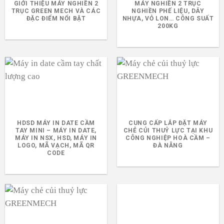
GIỚI THIỆU MÁY NGHIỀN 2
MÁY NGHIỀN 2 TRỤC
TRỤC GREEN MECH VÀ CÁC
NGHIỀN PHẾ LIỆU, DÂY
ĐẶC ĐIỂM NỔI BẬT
NHỰA, VỎ LON… CÔNG SUẤT
200KG
HDSD MÁY IN DATE CẦM
CUNG CẤP LẮP ĐẶT MÁY
TAY MINI – MÁY IN DATE,
CHẺ CỦI THUỶ LỰC TẠI KHU
MÁY IN NSX, HSD, MÁY IN
CÔNG NGHIỆP HOÀ CẦM –
LOGO, MÃ VẠCH, MÃ QR
ĐÀ NẴNG
CODE