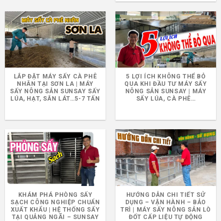
LẮP ĐẶT MÁY SẤY CÀ PHÊ
5 LỢI ÍCH KHÔNG THỂ BỎ
NHÂN TẠI SƠN LA | MÁY
QUA KHI ĐẦU TƯ MÁY SẤY
SẤY NÔNG SẢN SUNSAY SẤY
NÔNG SẢN SUNSAY | MÁY
LÚA, HẠT, SẮN LÁT…5-7 TẤN
SẤY LÚA, CÀ PHÊ…
KHÁM PHÁ PHÒNG SẤY
HƯỚNG DẪN CHI TIẾT SỬ
SẠCH CÔNG NGHIỆP CHUẨN
DỤNG – VẬN HÀNH – BẢO
XUẤT KHẨU | HỆ THỐNG SẤY
TRÌ | MÁY SẤY NÔNG SẢN LÒ
TẠI QUẢNG NGÃI – SUNSAY
ĐỐT CẤP LIỆU TỰ ĐỘNG