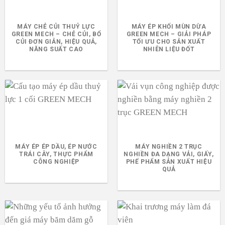
MÁY CHẺ CỦI THUỶ LỰC
MÁY ÉP KHỐI MÙN DỪA
GREEN MECH – CHẺ CỦI, BỔ
GREEN MECH – GIẢI PHÁP
CỦI ĐƠN GIẢN, HIỆU QUẢ,
TỐI ƯU CHO SẢN XUẤT
NĂNG SUẤT CAO
NHIÊN LIỆU ĐỐT
MÁY ÉP ÉP DẦU, ÉP NƯỚC
MÁY NGHIỀN 2 TRỤC
TRÁI CÂY, THỰC PHẨM
NGHIỀN ĐA DẠNG VẢI, GIẤY,
CÔNG NGHIỆP
PHẾ PHẨM SẢN XUẤT HIỆU
QUẢ