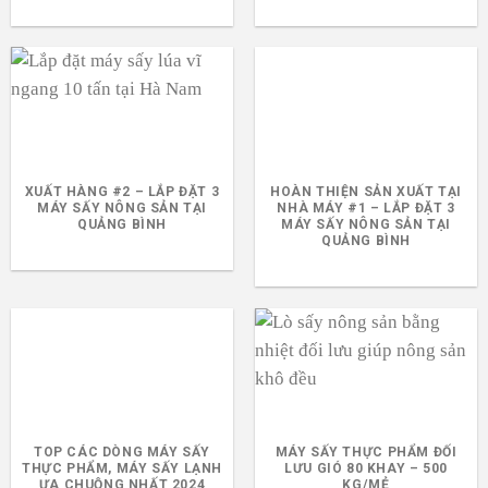
XUẤT HÀNG #2 – LẮP ĐẶT 3
HOÀN THIỆN SẢN XUẤT TẠI
MÁY SẤY NÔNG SẢN TẠI
NHÀ MÁY #1 – LẮP ĐẶT 3
QUẢNG BÌNH
MÁY SẤY NÔNG SẢN TẠI
QUẢNG BÌNH
TOP CÁC DÒNG MÁY SẤY
MÁY SẤY THỰC PHẨM ĐỐI
THỰC PHẨM, MÁY SẤY LẠNH
LƯU GIÓ 80 KHAY – 500
ƯA CHUỘNG NHẤT 2024
KG/MẺ