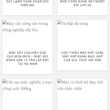
SẤY LẠNH TUẦN HOÀN GIÓ
NHỜ CÔNG NGHỆ SẤY NHIỆT
HIỆN ĐẠI
ĐỐI LƯU 3D
MÁY SẤY LÚA HIỆU QUẢ
GIỚI THIỆU MÁY HẤP CƠM,
CHO MÙA MƯA – MÁY SẤY
MÁY HẤP BÁNH BAO, HẤP
NÔNG SẢN 15 TẤN LẮP ĐẶT
CHẢ GIÒ, THUỶ HẢI SẢN
TẠI HÀ NAM