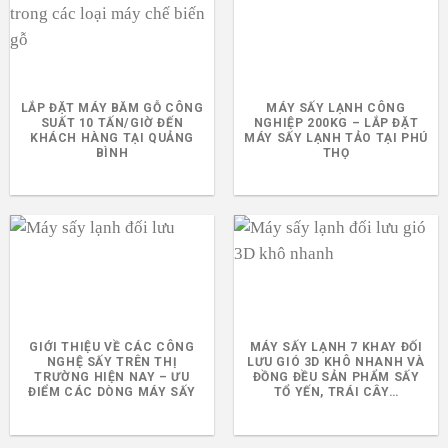
LẮP ĐẶT MÁY BĂM GỖ CÔNG
MÁY SẤY LẠNH CÔNG
SUẤT 10 TẤN/GIỜ ĐẾN
NGHIỆP 200KG – LẮP ĐẶT
KHÁCH HÀNG TẠI QUẢNG
MÁY SẤY LẠNH TẢO TẠI PHÚ
BÌNH
THỌ
GIỚI THIỆU VỀ CÁC CÔNG
MÁY SẤY LẠNH 7 KHAY ĐỐI
NGHỆ SẤY TRÊN THỊ
LƯU GIÓ 3D KHÔ NHANH VÀ
TRƯỜNG HIỆN NAY – ƯU
ĐỒNG ĐỀU SẢN PHẨM SẤY
ĐIỂM CÁC DÒNG MÁY SẤY
TỔ YẾN, TRÁI CÂY…