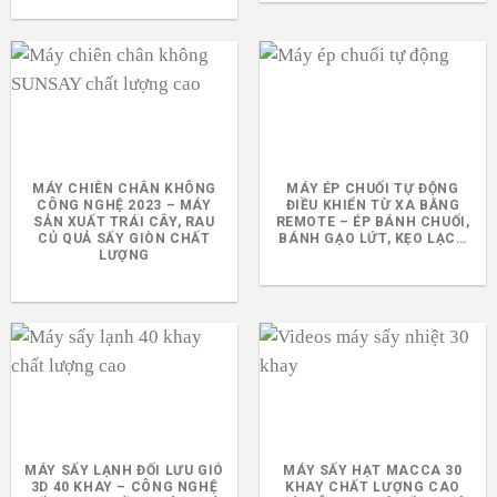
MÁY CHIÊN CHÂN KHÔNG
MÁY ÉP CHUỐI TỰ ĐỘNG
CÔNG NGHỆ 2023 – MÁY
ĐIỀU KHIỂN TỪ XA BẰNG
SẢN XUẤT TRÁI CÂY, RAU
REMOTE – ÉP BÁNH CHUỐI,
CỦ QUẢ SẤY GIÒN CHẤT
BÁNH GẠO LỨT, KẸO LẠC…
LƯỢNG
MÁY SẤY LẠNH ĐỐI LƯU GIÓ
MÁY SẤY HẠT MACCA 30
3D 40 KHAY – CÔNG NGHỆ
KHAY CHẤT LƯỢNG CAO