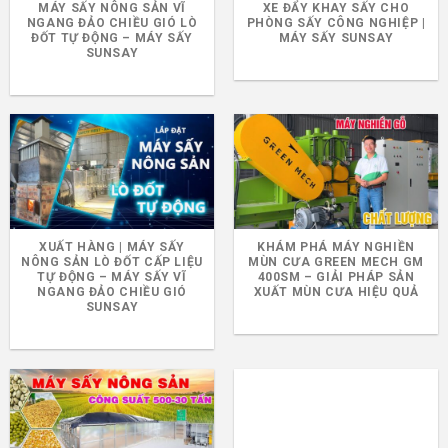
MÁY SẤY NÔNG SẢN VĨ
XE ĐẨY KHAY SẤY CHO
NGANG ĐẢO CHIỀU GIÓ LÒ
PHÒNG SẤY CÔNG NGHIỆP |
ĐỐT TỰ ĐỘNG – MÁY SẤY
MÁY SẤY SUNSAY
SUNSAY
XUẤT HÀNG | MÁY SẤY
KHÁM PHÁ MÁY NGHIỀN
NÔNG SẢN LÒ ĐỐT CẤP LIỆU
MÙN CƯA GREEN MECH GM
TỰ ĐỘNG – MÁY SẤY VĨ
400SM – GIẢI PHÁP SẢN
NGANG ĐẢO CHIỀU GIÓ
XUẤT MÙN CƯA HIỆU QUẢ
SUNSAY