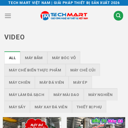
Skip
TECH MART VIỆT NAM | GIẢI PHÁP THIẾT BỊ SẢN XUẤT 2026
to
content
VIDEO
ALL
MÁY BĂM
MÁY BÓC VỎ
MÁY CHẾ BIẾN THỰC PHẨM
MÁY CHẺ CỦI
MÁY CHIÊN
MÁY ĐÁ VIÊN
MÁY ÉP
MÁY LÀM ĐÁ SẠCH
MÁY MÀI DAO
MÁY NGHIỀN
MÁY SẤY
MÁY XAY ĐÁ VIÊN
THIẾT BỊ PHỤ