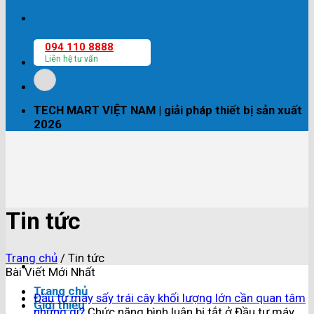
094 110 8888
Liên hệ tư vấn
TECH MART VIỆT NAM | giải pháp thiết bị sản xuất
2026
Tin tức
Trang chủ
/
Tin tức
Bài Viết Mới Nhất
Trang chủ
Đầu tư máy sấy trái cây khối lượng lớn cần quan tâm
Giới thiệu
những gì?
Chức năng bình luận bị tắt
ở Đầu tư máy