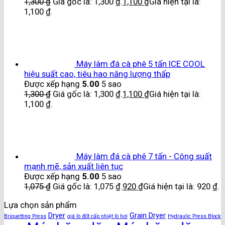
1,300
₫
Giá gốc là: 1,300 ₫.
1,100
₫
Giá hiện tại là:
1,100 ₫.
Máy làm đá cà phê 5 tấn ICE COOL
hiệu suất cao, tiêu hao năng lượng thấp
Được xếp hạng
5.00
5 sao
1,300
₫
Giá gốc là: 1,300 ₫.
1,100
₫
Giá hiện tại là:
1,100 ₫.
Máy làm đá cà phê 7 tấn - Công suất
mạnh mẽ, sản xuất liên tục
Được xếp hạng
5.00
5 sao
1,075
₫
Giá gốc là: 1,075 ₫.
920
₫
Giá hiện tại là: 920 ₫.
Lựa chọn sản phẩm
Dryer
Grain Dryer
Briquetting Press
giá lò đốt cấp nhiệt lò hơi
Hydraulic Press Block