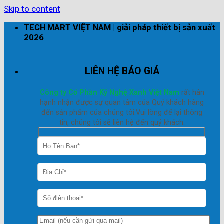
Skip to content
TECH MART VIỆT NAM | giải pháp thiết bị sản xuất
2026
LIÊN HỆ BÁO GIÁ
Công ty Cổ Phần Kỹ Nghệ Xanh Việt Nam
rất hân
hạnh nhận được sự quan tâm của Quý khách hàng
đến sản phẩm của chúng tôi.Vui lòng để lại thông
tin, chúng tôi sẽ liên hệ đến quý khách.