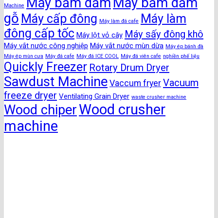
Máy băm dăm
Máy băm dăm
Machine
gỗ
Máy cấp đông
Máy làm
Máy làm đá cafe
đông cấp tốc
Máy sấy đông khô
Máy lột vỏ cây
Máy vắt nước công nghiệp
Máy vắt nước mùn dừa
Máy ép bánh đà
Máy ép mùn cưa
Máy đá cafe
Máy đá ICE COOL
Máy đá viên cafe
nghiền phế liệu
Quickly Freezer
Rotary Drum Dryer
Sawdust Machine
Vacuum
Vaccum fryer
freeze dryer
Ventilating Grain Dryer
waste crusher machine
Wood crusher
Wood chiper
machine