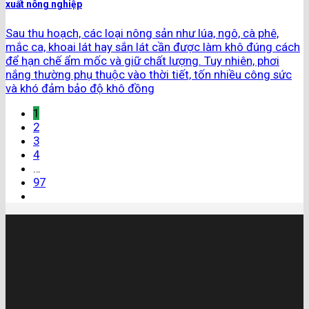
xuất nông nghiệp
Sau thu hoạch, các loại nông sản như lúa, ngô, cà phê,
mắc ca, khoai lát hay sắn lát cần được làm khô đúng cách
để hạn chế ẩm mốc và giữ chất lượng. Tuy nhiên, phơi
nắng thường phụ thuộc vào thời tiết, tốn nhiều công sức
và khó đảm bảo độ khô đồng
1
2
3
4
…
97