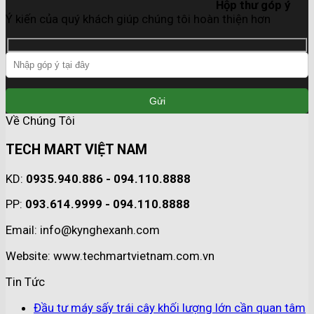
Hộp thư góp ý
Ý kiến của quý khách giúp chúng tôi hoàn thiện hơn
Về Chúng Tôi
TECH MART VIỆT NAM
KD:
0935.940.886 - 094.110.8888
PP:
093.614.9999 - 094.110.8888
Email: info@kynghexanh.com
Website: www.techmartvietnam.com.vn
Tin Tức
Đầu tư máy sấy trái cây khối lượng lớn cần quan tâm