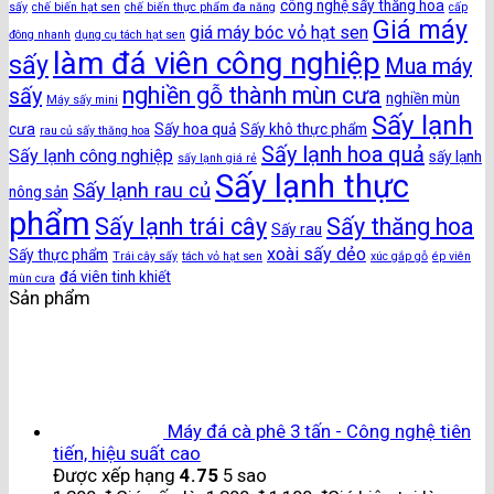
công nghệ sấy thăng hoa
sấy
chế biến hạt sen
chế biến thực phẩm đa năng
cấp
Giá máy
giá máy bóc vỏ hạt sen
đông nhanh
dụng cụ tách hạt sen
làm đá viên công nghiệp
sấy
Mua máy
nghiền gỗ thành mùn cưa
sấy
nghiền mùn
Máy sấy mini
Sấy lạnh
cưa
Sấy hoa quả
Sấy khô thực phẩm
rau củ sấy thăng hoa
Sấy lạnh hoa quả
Sấy lạnh công nghiệp
sấy lạnh
sấy lạnh giá rẻ
Sấy lạnh thực
Sấy lạnh rau củ
nông sản
phẩm
Sấy lạnh trái cây
Sấy thăng hoa
Sấy rau
xoài sấy dẻo
Sấy thực phẩm
Trái cây sấy
tách vỏ hạt sen
xúc gắp gỗ
ép viên
đá viên tinh khiết
mùn cưa
Sản phẩm
Máy đá cà phê 3 tấn - Công nghệ tiên
tiến, hiệu suất cao
Được xếp hạng
4.75
5 sao