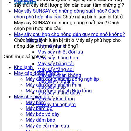
Sản phẩm
sấy trái cây khối lượng lớn cần quan tâm những gì?
Máy sấy SUNSAY có những công suất nào? Cách
chọn phù hợp nhu cầu
Chức năng bình luận bị tắt
ở
Máy sấy SUNSAY có những công suất nào? Cách
chọn phù hợp nhu cầu
Máy sấy phù hợp cho nông dân quy mô nhỏ không?
Chức năng bình luận bị tắt
ở Máy sấy phù hợp cho
Máy sấy
nông dân quy mô nhỏ không?
Máy sấy lạnh
Máy sấy nhiệt đối lưu
Danh mục sản phẩm
Máy sấy thăng hoa
Máy sấy băng tải
Kho lạnh
Máy sấy tầng sôi
Máy cấp đông nhanh
Máy sấy chân không
Máy cấp đông nhanh công nghiệp
Máy sấy vĩ ngang
Máy cấp đông nhanh mini
Máy sấy tháp
Máy cấp đông nhanh Nito lỏng
Máy sấy thùng quay
Máy chế biến gỗ
Máy sấy khí động
Máy băm
Tủ sấy thí nghiệm
Máy băm gỗ
Máy bóc vỏ cây
Máy dăm bào
Máy ép củi mùn cưa