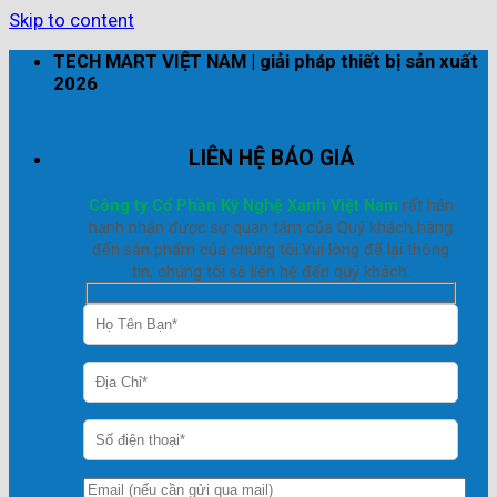
Skip to content
TECH MART VIỆT NAM | giải pháp thiết bị sản xuất
2026
LIÊN HỆ BÁO GIÁ
Công ty Cổ Phần Kỹ Nghệ Xanh Việt Nam
rất hân
hạnh nhận được sự quan tâm của Quý khách hàng
đến sản phẩm của chúng tôi.Vui lòng để lại thông
tin, chúng tôi sẽ liên hệ đến quý khách.