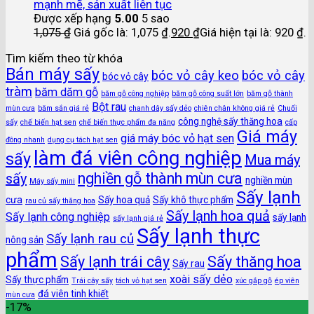
mạnh mẽ, sản xuất liên tục
Được xếp hạng
5.00
5 sao
1,075
₫
Giá gốc là: 1,075 ₫.
920
₫
Giá hiện tại là: 920 ₫.
Tìm kiếm theo từ khóa
Bán máy sấy
bóc vỏ cây keo
bóc vỏ cây
bóc vỏ cây
tràm
băm dăm gỗ
băm gỗ công nghiệp
băm gỗ công suất lớn
băm gỗ thành
Bột rau
mùn cưa
băm sắn giá rẻ
chanh dây sấy dẻo
chiên chân không giá rẻ
Chuối
công nghệ sấy thăng hoa
sấy
chế biến hạt sen
chế biến thực phẩm đa năng
cấp
Giá máy
giá máy bóc vỏ hạt sen
đông nhanh
dụng cụ tách hạt sen
làm đá viên công nghiệp
sấy
Mua máy
nghiền gỗ thành mùn cưa
sấy
nghiền mùn
Máy sấy mini
Sấy lạnh
cưa
Sấy hoa quả
Sấy khô thực phẩm
rau củ sấy thăng hoa
Sấy lạnh hoa quả
Sấy lạnh công nghiệp
sấy lạnh
sấy lạnh giá rẻ
Sấy lạnh thực
Sấy lạnh rau củ
nông sản
phẩm
Sấy lạnh trái cây
Sấy thăng hoa
Sấy rau
xoài sấy dẻo
Sấy thực phẩm
Trái cây sấy
tách vỏ hạt sen
xúc gắp gỗ
ép viên
đá viên tinh khiết
mùn cưa
-17%