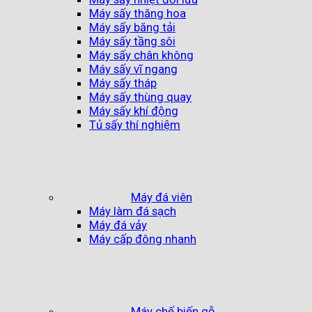
Máy sấy thăng hoa
Máy sấy băng tải
Máy sấy tầng sôi
Máy sấy chân không
Máy sấy vĩ ngang
Máy sấy tháp
Máy sấy thùng quay
Máy sấy khí động
Tủ sấy thí nghiệm
Máy đá viên
Máy làm đá sạch
Máy đá vảy
Máy cấp đông nhanh
Máy chế biến gỗ