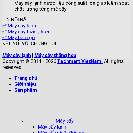
Máy sấy lạnh dược liệu công suất lớn giúp kiểm soát
chất lượng từng mẻ sấy
TIN NỔI BẬT
✅ Máy sấy lạnh
✅ Máy sấy thăng hoa
✅ Máy băm gỗ
KẾT NỐI VỚI CHÚNG TÔI
Máy sấy lạnh
|
Máy sấy thăng hoa
Copyright ® 2014 - 2026
Techmart VietNam.
All rights
reserved.
Trang chủ
Giới thiệu
Sản phẩm
Máy sấy
Máy sấy lạnh
Máy sấy nhiệt đối lưu