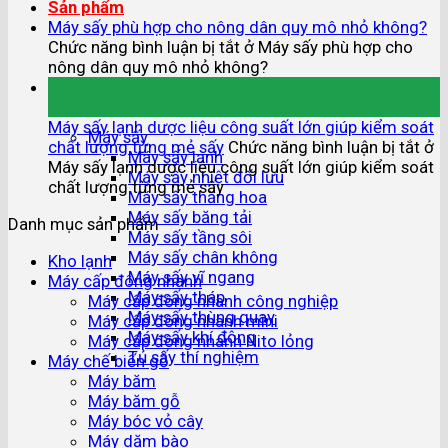
Sản phẩm
Máy sấy phù hợp cho nông dân quy mô nhỏ không?
Chức năng bình luận bị tắt
ở Máy sấy phù hợp cho
nông dân quy mô nhỏ không?
04
Th8
Máy sấy lạnh dược liệu công suất lớn giúp kiểm soát
Máy sấy
chất lượng từng mẻ sấy
Chức năng bình luận bị tắt
ở
Máy sấy lạnh
Máy sấy lạnh dược liệu công suất lớn giúp kiểm soát
Máy sấy nhiệt đối lưu
chất lượng từng mẻ sấy
Máy sấy thăng hoa
Máy sấy băng tải
Danh mục sản phẩm
Máy sấy tầng sôi
Máy sấy chân không
Kho lạnh
Máy sấy vĩ ngang
Máy cấp đông nhanh
Máy sấy tháp
Máy cấp đông nhanh công nghiệp
Máy sấy thùng quay
Máy cấp đông nhanh mini
Máy sấy khí động
Máy cấp đông nhanh Nito lỏng
Tủ sấy thí nghiệm
Máy chế biến gỗ
Máy băm
Máy băm gỗ
Máy bóc vỏ cây
Máy dăm bào