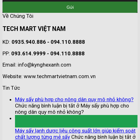
Về Chúng Tôi
TECH MART VIỆT NAM
KD:
0935.940.886 - 094.110.8888
PP:
093.614.9999 - 094.110.8888
Email: info@kynghexanh.com
Website: www.techmartvietnam.com.vn
Tin Tức
Máy sấy phù hợp cho nông dân quy mô nhỏ không?
Chức năng bình luận bị tắt
ở Máy sấy phù hợp cho
nông dân quy mô nhỏ không?
04
Th8
Máy sấy lạnh dược liệu công suất lớn giúp kiểm soát
chất lượng từng mẻ sấy
Chức năng bình luận bị tắt
ở