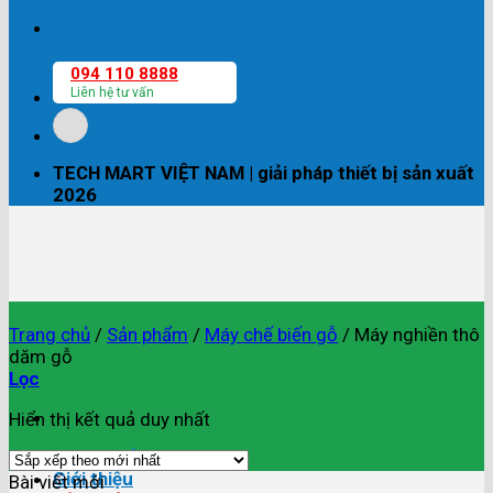
094 110 8888
Liên hệ tư vấn
TECH MART VIỆT NAM | giải pháp thiết bị sản xuất
2026
Trang chủ
/
Sản phẩm
/
Máy chế biến gỗ
/
Máy nghiền thô
dăm gỗ
Lọc
Hiển thị kết quả duy nhất
Trang chủ
Giới thiệu
Bài viết mới