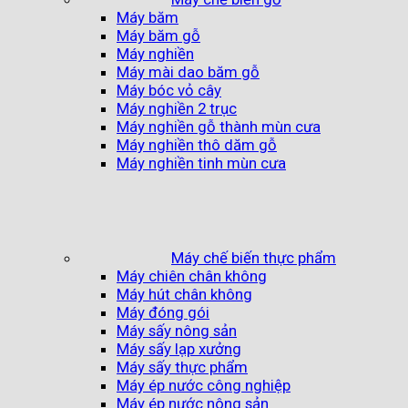
Máy băm
Máy băm gỗ
Máy nghiền
Máy mài dao băm gỗ
Máy bóc vỏ cây
Máy nghiền 2 trục
Máy nghiền gỗ thành mùn cưa
Máy nghiền thô dăm gỗ
Máy nghiền tinh mùn cưa
Máy chế biến thực phẩm
Máy chiên chân không
Máy hút chân không
Máy đóng gói
Máy sấy nông sản
Máy sấy lạp xưởng
Máy sấy thực phẩm
Máy ép nước công nghiệp
Máy ép nước nông sản