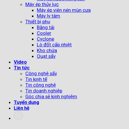
Máy ép thủy lực
Máy ép viên nén mùn cưa
Máy ly tâm
Thiết bị phụ
Băng tải
Cooler
Cyclone
Lò đốt cấp nhiệt
Kho chứa
Quạt sấy
Video
Tin tức
Công nghệ sấy
Tin kinh tế
Tin công nghệ
Tin doanh nghiệp
Góc chia sẻ kinh nghiệm
Tuyển dụng
Liên hệ