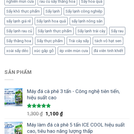
nghiền mùn cưa
rau củ sấy thăng hoa
Sấy hoa quả
Sấy khô thực phẩm
Sấy lạnh
Sấy lạnh công nghiệp
sấy lạnh giá rẻ
Sấy lạnh hoa quả
sấy lạnh nông sản
Sấy lạnh rau củ
Sấy lạnh thực phẩm
Sấy lạnh trái cây
Sấy rau
Sấy thăng hoa
Sấy thực phẩm
Trái cây sấy
tách vỏ hạt sen
xoài sấy dẻo
xúc gắp gỗ
ép viên mùn cưa
đá viên tinh khiết
SẢN PHẨM
Máy đá cà phê 3 tấn - Công nghệ tiên tiến,
hiệu suất cao
Được xếp
Giá
Giá
1,300
₫
1,100
₫
hạng
4.75
gốc
hiện
5 sao
Máy làm đá cà phê 5 tấn ICE COOL hiệu suất
là:
tại
cao, tiêu hao năng lượng thấp
1,300 ₫.
là: