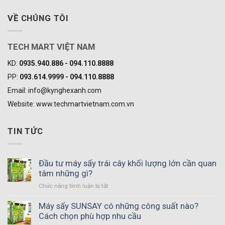
VỀ CHÚNG TÔI
TECH MART VIỆT NAM
KD:
0935.940.886 - 094.110.8888
PP:
093.614.9999 - 094.110.8888
Email: info@kynghexanh.com
Website: www.techmartvietnam.com.vn
TIN TỨC
Đầu tư máy sấy trái cây khối lượng lớn cần quan
tâm những gì?
ở
Chức năng bình luận bị tắt
Đầu
tư
Máy sấy SUNSAY có những công suất nào?
máy
Cách chọn phù hợp nhu cầu
sấy