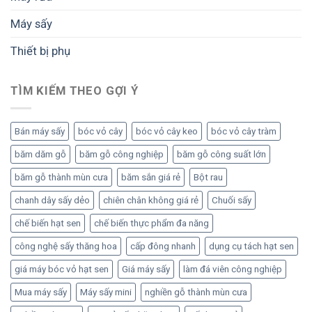
Máy sấy
Thiết bị phụ
TÌM KIẾM THEO GỢI Ý
Bán máy sấy
bóc vỏ cây
bóc vỏ cây keo
bóc vỏ cây tràm
băm dăm gỗ
băm gỗ công nghiệp
băm gỗ công suất lớn
băm gỗ thành mùn cưa
băm sắn giá rẻ
Bột rau
chanh dây sấy dẻo
chiên chân không giá rẻ
Chuối sấy
chế biến hạt sen
chế biến thực phẩm đa năng
công nghệ sấy thăng hoa
cấp đông nhanh
dụng cụ tách hạt sen
giá máy bóc vỏ hạt sen
Giá máy sấy
làm đá viên công nghiệp
Mua máy sấy
Máy sấy mini
nghiền gỗ thành mùn cưa