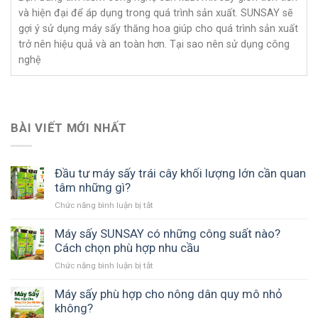
và hiện đại để áp dụng trong quá trình sản xuất. SUNSAY sẽ
gợi ý sử dụng máy sấy thăng hoa giúp cho quá trình sản xuất
trở nên hiệu quả và an toàn hơn. Tại sao nên sử dụng công
nghệ
BÀI VIẾT MỚI NHẤT
Đầu tư máy sấy trái cây khối lượng lớn cần quan
tâm những gì?
ở
Chức năng bình luận bị tắt
Đầu
tư
Máy sấy SUNSAY có những công suất nào?
máy
Cách chọn phù hợp nhu cầu
sấy
ở
Chức năng bình luận bị tắt
trái
Máy
cây
sấy
Máy sấy phù hợp cho nông dân quy mô nhỏ
khối
SUNSAY
không?
lượng
có