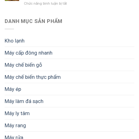
lớn
ở
Chức năng bình luận bị tắt
những
cần
Máy
công
quan
sấy
suất
tâm
phù
DANH MỤC SẢN PHẨM
nào?
những
hợp
Cách
gì?
cho
chọn
nông
phù
Kho lạnh
dân
hợp
quy
nhu
Máy cấp đông nhanh
mô
cầu
nhỏ
Máy chế biến gỗ
không?
Máy chế biến thực phẩm
Máy ép
Máy làm đá sạch
Máy ly tâm
Máy rang
Máy rửa