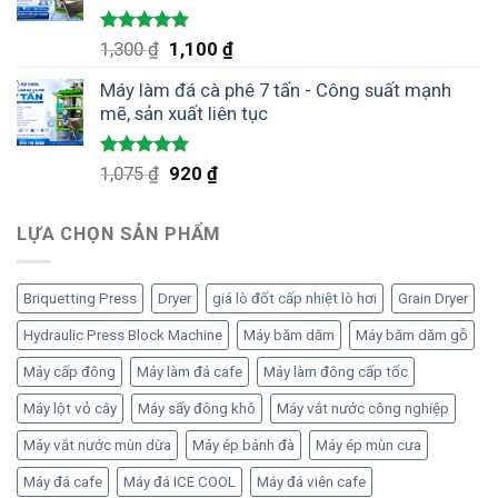
1,100 ₫.
Được xếp
Giá
Giá
1,300
₫
1,100
₫
hạng
5.00
gốc
hiện
5 sao
Máy làm đá cà phê 7 tấn - Công suất mạnh
là:
tại
mẽ, sản xuất liên tục
1,300 ₫.
là:
1,100 ₫.
Được xếp
Giá
Giá
1,075
₫
920
₫
hạng
5.00
gốc
hiện
5 sao
là:
tại
LỰA CHỌN SẢN PHẨM
1,075 ₫.
là:
920 ₫.
Briquetting Press
Dryer
giá lò đốt cấp nhiệt lò hơi
Grain Dryer
Hydraulic Press Block Machine
Máy băm dăm
Máy băm dăm gỗ
Máy cấp đông
Máy làm đá cafe
Máy làm đông cấp tốc
Máy lột vỏ cây
Máy sấy đông khô
Máy vắt nước công nghiệp
Máy vắt nước mùn dừa
Máy ép bánh đà
Máy ép mùn cưa
Máy đá cafe
Máy đá ICE COOL
Máy đá viên cafe