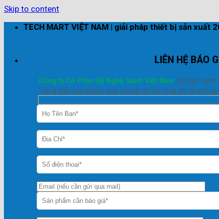
Skip to content
TECH MART VIỆT NAM | giải pháp thiết bị sản xuất 
LIÊN HỆ BÁO G
Công ty Cổ Phần Kỹ Nghệ Xanh Việt Nam
rất hân hạnh
hàng đến sản phẩm của chúng tôi.Vui lòng để lại thông t