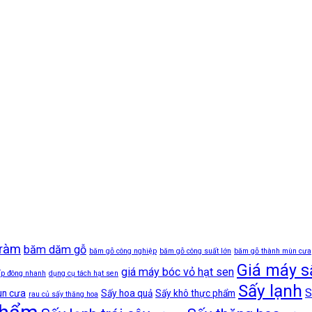
tràm
băm dăm gỗ
băm gỗ công nghiệp
băm gỗ công suất lớn
băm gỗ thành mùn cưa
Giá máy s
giá máy bóc vỏ hạt sen
ấp đông nhanh
dụng cụ tách hạt sen
Sấy lạnh
S
ùn cưa
Sấy hoa quả
Sấy khô thực phẩm
rau củ sấy thăng hoa