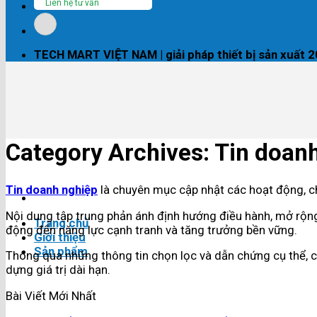
Liên hệ tư vấn
TECH MART VIỆT NAM | giải pháp thiết bị sản xuất 
Category Archives:
Tin doan
Tin doanh nghiệp
là chuyên mục cập nhật các hoạt động, ch
Nội dung tập trung phản ánh định hướng điều hành, mở rộng 
Trang chủ
động đến năng lực cạnh tranh và tăng trưởng bền vững.
Giới thiệu
Sản phẩm
Thông qua những thông tin chọn lọc và dẫn chứng cụ thể, c
dựng giá trị dài hạn.
Bài Viết Mới Nhất