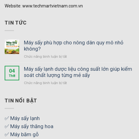
Website: www.techmartvietnam.com.vn
TIN TỨC
Máy sấy phù hợp cho nông dân quy mô nhỏ
không?
ở
Chức năng bình luận bị tắt
Máy
sấy
Máy sấy lạnh dược liệu công suất lớn giúp kiểm
04
phù
soát chất lượng từng mẻ sấy
Th8
hợp
ở
Chức năng bình luận bị tắt
cho
Máy
nông
sấy
dân
lạnh
TIN NỔI BẬT
quy
dược
mô
liệu
nhỏ
công
✅ Máy sấy lạnh
không?
suất
✅ Máy sấy thăng hoa
lớn
giúp
✅ Máy băm gỗ
kiểm