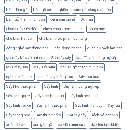
Bán máy sấy
bóc vỏ cây
bóc vỏ cây keo
bóc vỏ cây tràm
băm dăm gỗ
băm gỗ công nghiệp
băm gỗ công suất lớn
băm gỗ thành mùn cưa
băm sắn giá rẻ
Bột rau
chanh dây sấy dẻo
chiên chân không giá rẻ
Chuối sấy
chế biến hạt sen
chế biến thực phẩm đa năng
công nghệ sấy thăng hoa
cấp đông nhanh
dụng cụ tách hạt sen
giá máy bóc vỏ hạt sen
Giá máy sấy
làm đá viên công nghiệp
Mua máy sấy
Máy sấy mini
nghiền gỗ thành mùn cưa
nghiền mùn cưa
rau củ sấy thăng hoa
Sấy hoa quả
Sấy khô thực phẩm
Sấy lạnh
Sấy lạnh công nghiệp
sấy lạnh giá rẻ
Sấy lạnh hoa quả
sấy lạnh nông sản
Sấy lạnh rau củ
Sấy lạnh thực phẩm
Sấy lạnh trái cây
Sấy rau
Sấy thăng hoa
Sấy thực phẩm
Trái cây sấy
tách vỏ hạt sen
xoài sấy dẻo
xúc gắp gỗ
ép viên mùn cưa
đá viên tinh khiết