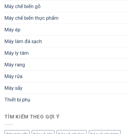
cao
mẻ
Máy chế biến gỗ
–
sấy
Giải
pháp
Máy chế biến thực phẩm
sấy
lạnh
Máy ép
giữ
trọn
Máy làm đá sạch
chất
lượng
Máy ly tâm
Máy rang
Máy rửa
Máy sấy
Thiết bị phụ
TÌM KIẾM THEO GỢI Ý