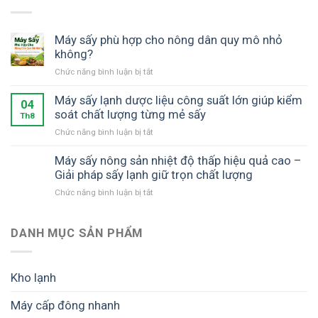
Máy sấy phù hợp cho nông dân quy mô nhỏ
không?
ở
Chức năng bình luận bị tắt
Máy
sấy
Máy sấy lạnh dược liệu công suất lớn giúp kiểm
04
phù
soát chất lượng từng mẻ sấy
Th8
hợp
ở
Chức năng bình luận bị tắt
cho
Máy
nông
sấy
Máy sấy nông sản nhiệt độ thấp hiệu quả cao –
dân
lạnh
Giải pháp sấy lạnh giữ trọn chất lượng
quy
dược
mô
ở
Chức năng bình luận bị tắt
liệu
nhỏ
Máy
công
không?
sấy
suất
nông
DANH MỤC SẢN PHẨM
lớn
sản
giúp
nhiệt
kiểm
độ
soát
Kho lạnh
thấp
chất
hiệu
lượng
Máy cấp đông nhanh
quả
từng