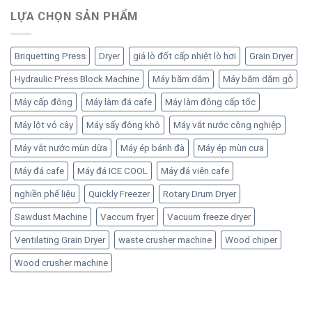
là:
tại
LỰA CHỌN SẢN PHẨM
1,075 ₫.
là:
920 ₫.
Briquetting Press
Dryer
giá lò đốt cấp nhiệt lò hơi
Grain Dryer
Hydraulic Press Block Machine
Máy băm dăm
Máy băm dăm gỗ
Máy cấp đông
Máy làm đá cafe
Máy làm đông cấp tốc
Máy lột vỏ cây
Máy sấy đông khô
Máy vắt nước công nghiệp
Máy vắt nước mùn dừa
Máy ép bánh đà
Máy ép mùn cưa
Máy đá cafe
Máy đá ICE COOL
Máy đá viên cafe
nghiền phế liệu
Quickly Freezer
Rotary Drum Dryer
Sawdust Machine
Vaccum fryer
Vacuum freeze dryer
Ventilating Grain Dryer
waste crusher machine
Wood chiper
Wood crusher machine