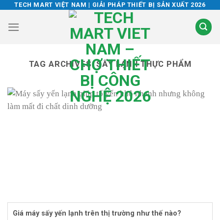
Skip
TECH MART VIỆT NAM | GIẢI PHÁP THIẾT BỊ SẢN XUẤT 2026
to
content
TAG ARCHIVES:
SẤY LẠNH THỰC PHẨM
Giá máy sấy yến lạnh trên thị trường như thế nào?