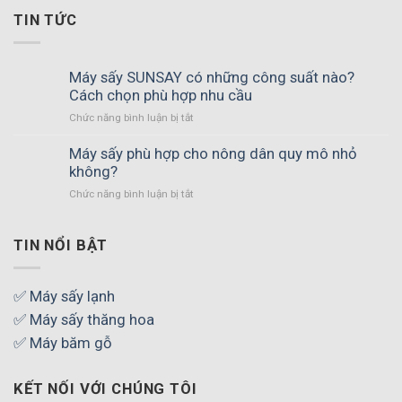
TIN TỨC
Máy sấy SUNSAY có những công suất nào?
Cách chọn phù hợp nhu cầu
ở
Chức năng bình luận bị tắt
Máy
sấy
Máy sấy phù hợp cho nông dân quy mô nhỏ
SUNSAY
không?
có
ở
Chức năng bình luận bị tắt
những
Máy
công
sấy
suất
phù
TIN NỔI BẬT
nào?
hợp
Cách
cho
chọn
nông
✅ Máy sấy lạnh
phù
dân
hợp
✅ Máy sấy thăng hoa
quy
nhu
mô
✅ Máy băm gỗ
cầu
nhỏ
không?
KẾT NỐI VỚI CHÚNG TÔI