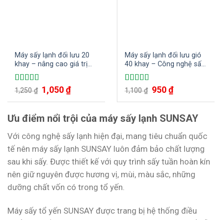
Máy sấy lạnh đối lưu 20
Máy sấy lạnh đối lưu gió
khay – nâng cao giá trị
40 khay – Công nghệ sấy
nông sản
đối lưu hiện đại, tiết kiệm
điện năng, nhân công
Giá
1,050
₫
Giá
Giá
950
₫
Giá
Được xếp
Được xếp
1,250
₫
1,100
₫
gốc
hiện
gốc
hiện
hạng
5.00
5
hạng
5.00
5
là:
tại
là:
tại
sao
sao
1,250 ₫.
là:
1,100 ₫.
là:
1,050 ₫.
950 ₫.
Ưu điểm nổi trội của máy sấy lạnh SUNSAY
Với công nghệ sấy lạnh hiện đại, mang tiêu chuẩn quốc
tế nên máy sấy lạnh SUNSAY luôn đảm bảo chất lượng
sau khi sấy. Được thiết kế với quy trình sấy tuần hoàn kín
nên giữ nguyên được hương vị, mùi, màu sắc, những
dưỡng chất vốn có trong tổ yến.
Máy sấy tổ yến SUNSAY được trang bị hệ thống điều