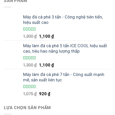
SẢN PHẨM
Máy đá cà phê 3 tấn - Công nghệ tiên tiến,
hiệu suất cao
Được xếp
Giá
Giá
1,300
₫
1,100
₫
hạng
4.75
5
gốc
hiện
sao
Máy làm đá cà phê 5 tấn ICE COOL hiệu suất
là:
tại
cao, tiêu hao năng lượng thấp
1,300 ₫.
là:
1,100 ₫.
Được xếp
Giá
Giá
1,300
₫
1,100
₫
hạng
5.00
5
gốc
hiện
sao
Máy làm đá cà phê 7 tấn - Công suất mạnh
là:
tại
mẽ, sản xuất liên tục
1,300 ₫.
là:
1,100 ₫.
Được xếp
Giá
Giá
1,075
₫
920
₫
hạng
5.00
5
gốc
hiện
sao
là:
tại
LỰA CHỌN SẢN PHẨM
1,075 ₫.
là: