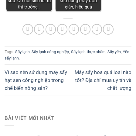
sữa: Cơ hội sinh lời từ
khô bằng máy đơn
thị trường…
giản, hiệu quả
Tags:
Sấy lạnh
,
Sấy lạnh công nghiệp
,
Sấy lạnh thực phẩm
,
Sấy yến
,
Yến
sấy lạnh
.
Vì sao nên sử dụng máy sấy
Máy sấy hoa quả loại nào
hạt sen công nghiệp trong
tốt? Địa chỉ mua uy tín và
chế biến nông sản?
chất lượng
BÀI VIẾT MỚI NHẤT