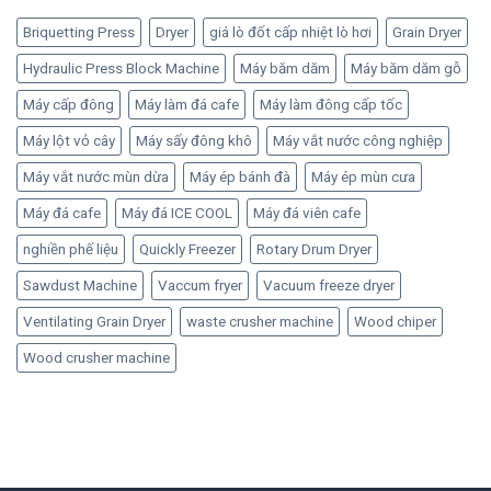
920 ₫.
Briquetting Press
Dryer
giá lò đốt cấp nhiệt lò hơi
Grain Dryer
Hydraulic Press Block Machine
Máy băm dăm
Máy băm dăm gỗ
Máy cấp đông
Máy làm đá cafe
Máy làm đông cấp tốc
Máy lột vỏ cây
Máy sấy đông khô
Máy vắt nước công nghiệp
Máy vắt nước mùn dừa
Máy ép bánh đà
Máy ép mùn cưa
Máy đá cafe
Máy đá ICE COOL
Máy đá viên cafe
nghiền phế liệu
Quickly Freezer
Rotary Drum Dryer
Sawdust Machine
Vaccum fryer
Vacuum freeze dryer
Ventilating Grain Dryer
waste crusher machine
Wood chiper
Wood crusher machine