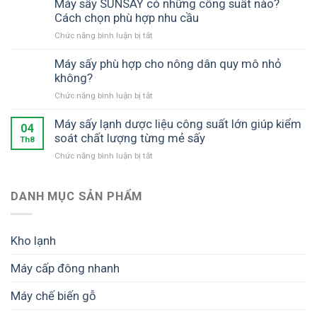
Máy sấy SUNSAY có những công suất nào?
Cách chọn phù hợp nhu cầu
ở
Chức năng bình luận bị tắt
Máy
sấy
Máy sấy phù hợp cho nông dân quy mô nhỏ
SUNSAY
không?
có
ở
Chức năng bình luận bị tắt
những
Máy
công
sấy
Máy sấy lạnh dược liệu công suất lớn giúp kiểm
suất
04
phù
soát chất lượng từng mẻ sấy
nào?
Th8
hợp
Cách
ở
Chức năng bình luận bị tắt
cho
chọn
Máy
nông
phù
sấy
dân
hợp
lạnh
DANH MỤC SẢN PHẨM
quy
nhu
dược
mô
cầu
liệu
nhỏ
công
không?
Kho lạnh
suất
lớn
Máy cấp đông nhanh
giúp
kiểm
Máy chế biến gỗ
soát
chất