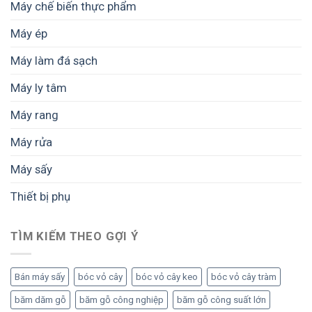
lượng
Máy chế biến thực phẩm
từng
mẻ
Máy ép
sấy
Máy làm đá sạch
Máy ly tâm
Máy rang
Máy rửa
Máy sấy
Thiết bị phụ
TÌM KIẾM THEO GỢI Ý
Bán máy sấy
bóc vỏ cây
bóc vỏ cây keo
bóc vỏ cây tràm
băm dăm gỗ
băm gỗ công nghiệp
băm gỗ công suất lớn