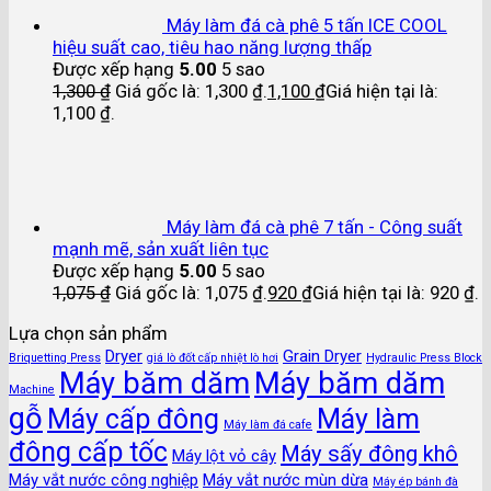
Máy làm đá cà phê 5 tấn ICE COOL
hiệu suất cao, tiêu hao năng lượng thấp
Được xếp hạng
5.00
5 sao
1,300
₫
Giá gốc là: 1,300 ₫.
1,100
₫
Giá hiện tại là:
1,100 ₫.
Máy làm đá cà phê 7 tấn - Công suất
mạnh mẽ, sản xuất liên tục
Được xếp hạng
5.00
5 sao
1,075
₫
Giá gốc là: 1,075 ₫.
920
₫
Giá hiện tại là: 920 ₫.
Lựa chọn sản phẩm
Dryer
Grain Dryer
Briquetting Press
giá lò đốt cấp nhiệt lò hơi
Hydraulic Press Block
Máy băm dăm
Máy băm dăm
Machine
gỗ
Máy cấp đông
Máy làm
Máy làm đá cafe
đông cấp tốc
Máy sấy đông khô
Máy lột vỏ cây
Máy vắt nước công nghiệp
Máy vắt nước mùn dừa
Máy ép bánh đà