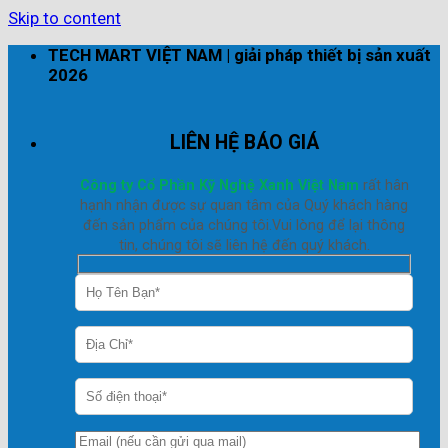
Skip to content
TECH MART VIỆT NAM | giải pháp thiết bị sản xuất
2026
LIÊN HỆ BÁO GIÁ
Công ty Cổ Phần Kỹ Nghệ Xanh Việt Nam
rất hân
hạnh nhận được sự quan tâm của Quý khách hàng
đến sản phẩm của chúng tôi.Vui lòng để lại thông
tin, chúng tôi sẽ liên hệ đến quý khách.