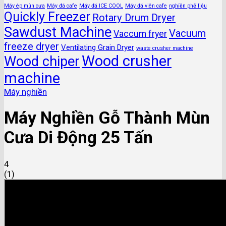
Máy ép mùn cưa
Máy đá cafe
Máy đá ICE COOL
Máy đá viên cafe
nghiền phế liệu
Quickly Freezer
Rotary Drum Dryer
Sawdust Machine
Vacuum
Vaccum fryer
freeze dryer
Ventilating Grain Dryer
waste crusher machine
Wood crusher
Wood chiper
machine
Máy nghiền
Máy Nghiền Gỗ Thành Mùn
Cưa Di Động 25 Tấn
4
(
1
)