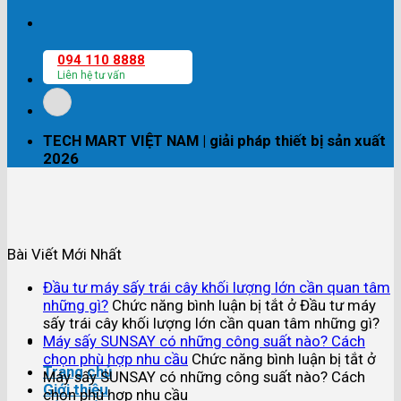
094 110 8888
Liên hệ tư vấn
TECH MART VIỆT NAM | giải pháp thiết bị sản xuất
2026
Bài Viết Mới Nhất
Đầu tư máy sấy trái cây khối lượng lớn cần quan tâm
những gì?
Chức năng bình luận bị tắt
ở Đầu tư máy
sấy trái cây khối lượng lớn cần quan tâm những gì?
Máy sấy SUNSAY có những công suất nào? Cách
chọn phù hợp nhu cầu
Chức năng bình luận bị tắt
ở
Trang chủ
Máy sấy SUNSAY có những công suất nào? Cách
Giới thiệu
chọn phù hợp nhu cầu