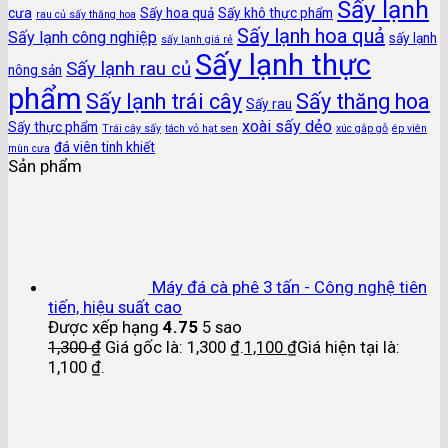
Sấy lạnh
cưa
Sấy hoa quả
Sấy khô thực phẩm
rau củ sấy thăng hoa
Sấy lạnh hoa quả
Sấy lạnh công nghiệp
sấy lạnh
sấy lạnh giá rẻ
Sấy lạnh thực
Sấy lạnh rau củ
nông sản
phẩm
Sấy lạnh trái cây
Sấy thăng hoa
Sấy rau
xoài sấy dẻo
Sấy thực phẩm
Trái cây sấy
tách vỏ hạt sen
xúc gắp gỗ
ép viên
đá viên tinh khiết
mùn cưa
Sản phẩm
Máy đá cà phê 3 tấn - Công nghệ tiên
tiến, hiệu suất cao
Được xếp hạng
4.75
5 sao
1,300
₫
Giá gốc là: 1,300 ₫.
1,100
₫
Giá hiện tại là:
1,100 ₫.