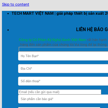
Skip to content
TECH MART VIỆT NAM | giải pháp thiết bị sản xuất 
LIÊN HỆ BÁO G
Công ty Cổ Phần Kỹ Nghệ Xanh Việt Nam
rất hân hạnh
hàng đến sản phẩm của chúng tôi.Vui lòng để lại thông t