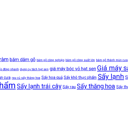
tràm
băm dăm gỗ
băm gỗ công nghiệp
băm gỗ công suất lớn
băm gỗ thành mùn cưa
Giá máy s
giá máy bóc vỏ hạt sen
ấp đông nhanh
dụng cụ tách hạt sen
Sấy lạnh
S
ùn cưa
Sấy hoa quả
Sấy khô thực phẩm
rau củ sấy thăng hoa
phẩm
Sấy lạnh trái cây
Sấy thăng hoa
Sấy rau
Sấy t