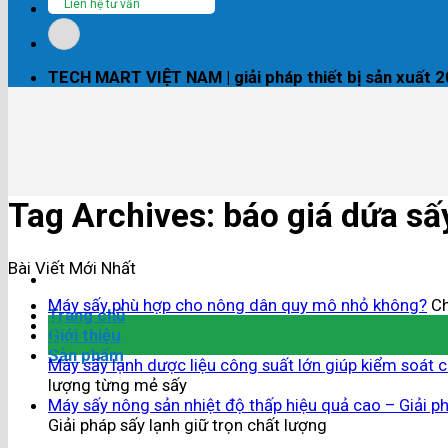
Liên hệ tư vấn
TECH MART VIỆT NAM | giải pháp thiết bị sản xuất 
Tag Archives:
báo giá dứa sấ
Bài Viết Mới Nhất
Máy sấy phù hợp cho nông dân quy mô nhỏ không?
Ch
Trang chủ
04
Giới thiệu
Th8
Sản phẩm
Máy sấy lạnh dược liệu công suất lớn giúp kiểm soát 
lượng từng mẻ sấy
Máy sấy nông sản nhiệt độ thấp hiệu quả cao – Giải ph
Giải pháp sấy lạnh giữ trọn chất lượng