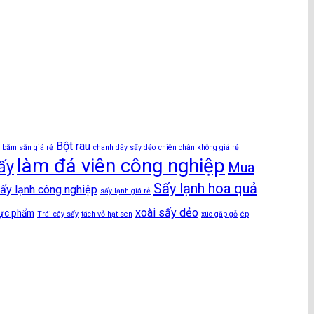
Bột rau
băm sắn giá rẻ
chanh dây sấy dẻo
chiên chân không giá rẻ
làm đá viên công nghiệp
ấy
Mua
Sấy lạnh hoa quả
ấy lạnh công nghiệp
sấy lạnh giá rẻ
xoài sấy dẻo
hực phẩm
Trái cây sấy
tách vỏ hạt sen
xúc gắp gỗ
ép