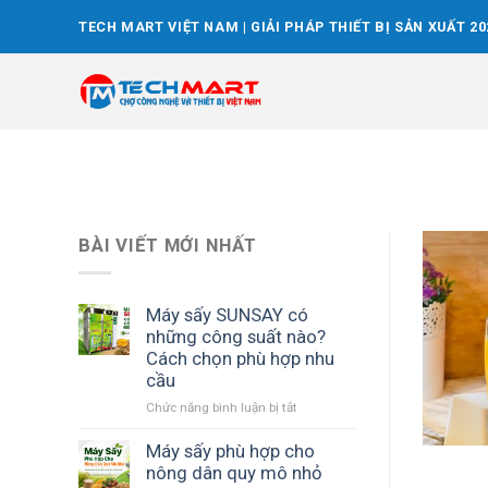
Skip
TECH MART VIỆT NAM | GIẢI PHÁP THIẾT BỊ SẢN XUẤT 20
to
content
BÀI VIẾT MỚI NHẤT
Máy sấy SUNSAY có
những công suất nào?
Cách chọn phù hợp nhu
cầu
ở
Chức năng bình luận bị tắt
Máy
sấy
Máy sấy phù hợp cho
SUNSAY
nông dân quy mô nhỏ
có