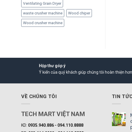
Ventilating Grain Dryer
waste crusher machine
Wood chiper
Wood crusher machine
Hộp thư góp ý
Ý kiến của quý khách giúp chúng tôi hoàn thiện hơ
VỀ CHÚNG TÔI
TIN TỨ
TECH MART VIỆT NAM
KD:
0935.940.886 - 094.110.8888