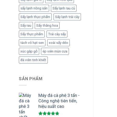
sấy lạnh nông sản
Sấy lạnh rau củ
Sấy lạnh thực phẩm
Sấy lạnh trái cây
Sấy rau
Sấy thăng hoa
Sấy thực phẩm
Trái cây sấy
tách vỏ hạt sen
xoài sấy dẻo
xúc gắp gỗ
ép viên mùn cưa
đá viên tinh khiết
SẢN PHẨM
Máy đá cà phê 3 tấn -
Công nghệ tiên tiến,
hiệu suất cao