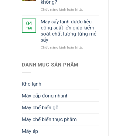
không?
những
ở
Chức năng bình luận bị tắt
công
Máy
suất
sấy
Máy sấy lạnh dược liệu
nào?
04
phù
Cách
công suất lớn giúp kiểm
Th8
hợp
chọn
soát chất lượng từng mẻ
cho
phù
sấy
nông
hợp
ở
Chức năng bình luận bị tắt
dân
nhu
Máy
quy
cầu
sấy
mô
lạnh
nhỏ
DANH MỤC SẢN PHẨM
dược
không?
liệu
công
Kho lạnh
suất
lớn
Máy cấp đông nhanh
giúp
kiểm
Máy chế biến gỗ
soát
chất
lượng
Máy chế biến thực phẩm
từng
mẻ
Máy ép
sấy