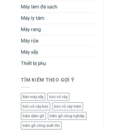
Máy làm đá sạch
Máy ly tâm
Máy rang
Máy rửa
Máy sấy
Thiết bị phụ
TÌM KIẾM THEO GỢI Ý
Bán máy sấy
bóc vỏ cây
bóc vỏ cây keo
bóc vỏ cây tràm
băm dăm gỗ
băm gỗ công nghiệp
băm gỗ công suất lớn