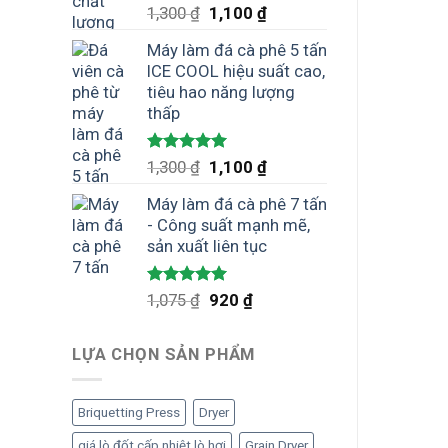
Được xếp
Giá
Giá
1,300
₫
1,100
₫
hạng
4.75
gốc
hiện
5 sao
Máy làm đá cà phê 5 tấn
là:
tại
ICE COOL hiệu suất cao,
1,300 ₫.
là:
tiêu hao năng lượng
1,100 ₫.
thấp
Được xếp
Giá
Giá
1,300
₫
1,100
₫
hạng
5.00
gốc
hiện
5 sao
Máy làm đá cà phê 7 tấn
là:
tại
- Công suất mạnh mẽ,
1,300 ₫.
là:
sản xuất liên tục
1,100 ₫.
Được xếp
Giá
Giá
1,075
₫
920
₫
hạng
5.00
gốc
hiện
5 sao
là:
tại
LỰA CHỌN SẢN PHẨM
1,075 ₫.
là:
920 ₫.
Briquetting Press
Dryer
giá lò đốt cấp nhiệt lò hơi
Grain Dryer