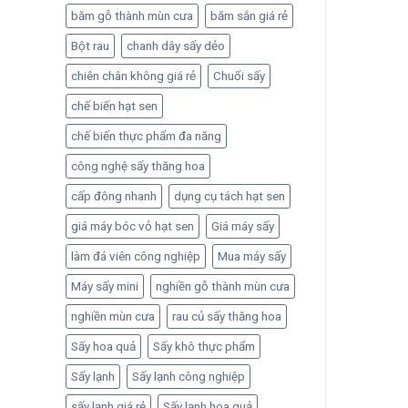
băm gỗ thành mùn cưa
băm sắn giá rẻ
Bột rau
chanh dây sấy dẻo
chiên chân không giá rẻ
Chuối sấy
chế biến hạt sen
chế biến thực phẩm đa năng
công nghệ sấy thăng hoa
cấp đông nhanh
dụng cụ tách hạt sen
giá máy bóc vỏ hạt sen
Giá máy sấy
làm đá viên công nghiệp
Mua máy sấy
Máy sấy mini
nghiền gỗ thành mùn cưa
nghiền mùn cưa
rau củ sấy thăng hoa
Sấy hoa quả
Sấy khô thực phẩm
Sấy lạnh
Sấy lạnh công nghiệp
sấy lạnh giá rẻ
Sấy lạnh hoa quả