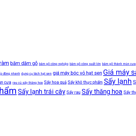
tràm
băm dăm gỗ
băm gỗ công nghiệp
băm gỗ công suất lớn
băm gỗ thành mùn cưa
Giá máy s
giá máy bóc vỏ hạt sen
ấp đông nhanh
dụng cụ tách hạt sen
Sấy lạnh
S
ùn cưa
Sấy hoa quả
Sấy khô thực phẩm
rau củ sấy thăng hoa
phẩm
Sấy lạnh trái cây
Sấy thăng hoa
Sấy rau
Sấy t