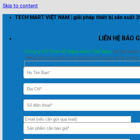
Skip to content
TECH MART VIỆT NAM | giải pháp thiết bị sản xuất 
LIÊN HỆ BÁO G
Công ty Cổ Phần Kỹ Nghệ Xanh Việt Nam
rất hân hạnh
hàng đến sản phẩm của chúng tôi.Vui lòng để lại thông t