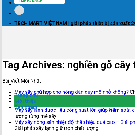
Liên hệ tư vấn
TECH MART VIỆT NAM | giải pháp thiết bị sản xuất 
Tag Archives:
nghiền gỗ cây
Bài Viết Mới Nhất
Máy sấy phù hợp cho nông dân quy mô nhỏ không?
Ch
Trang chủ
04
Giới thiệu
Th8
Sản phẩm
Máy sấy lạnh dược liệu công suất lớn giúp kiểm soát 
lượng từng mẻ sấy
Máy sấy nông sản nhiệt độ thấp hiệu quả cao – Giải ph
Giải pháp sấy lạnh giữ trọn chất lượng