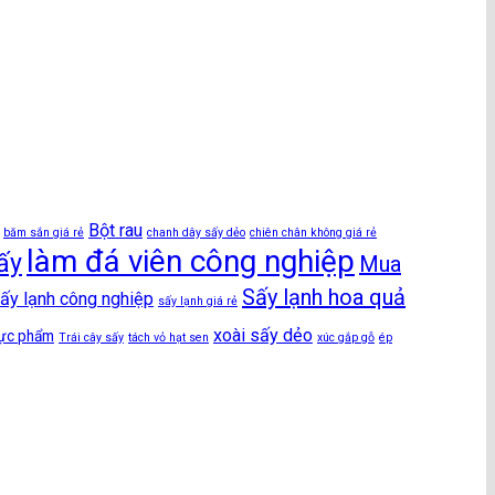
Bột rau
băm sắn giá rẻ
chanh dây sấy dẻo
chiên chân không giá rẻ
làm đá viên công nghiệp
ấy
Mua
Sấy lạnh hoa quả
ấy lạnh công nghiệp
sấy lạnh giá rẻ
xoài sấy dẻo
hực phẩm
Trái cây sấy
tách vỏ hạt sen
xúc gắp gỗ
ép