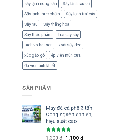
sấy lạnh nông sản
Sấy lạnh rau củ
Sấy lạnh thực phẩm
Sấy lạnh trái cây
Sấy rau
Sấy thăng hoa
Sấy thực phẩm
Trái cây sấy
tách vỏ hạt sen
xoài sấy dẻo
xúc gắp gỗ
ép viên mùn cưa
đá viên tinh khiết
SẢN PHẨM
Máy đá cà phê 3 tấn -
Công nghệ tiên tiến,
hiệu suất cao
Được xếp
Giá
Giá
1,300
₫
1,100
₫