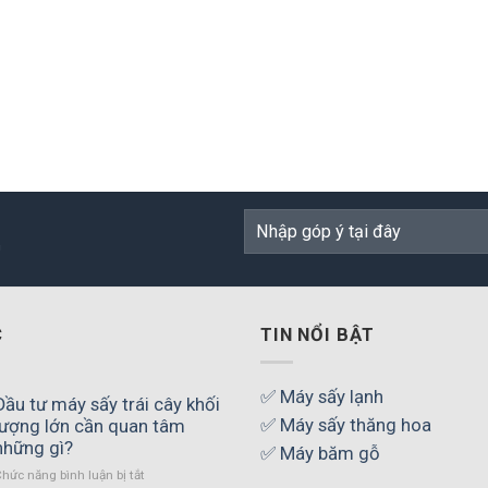
n
C
TIN NỔI BẬT
✅ Máy sấy lạnh
Đầu tư máy sấy trái cây khối
✅ Máy sấy thăng hoa
lượng lớn cần quan tâm
những gì?
✅ Máy băm gỗ
ở
hức năng bình luận bị tắt