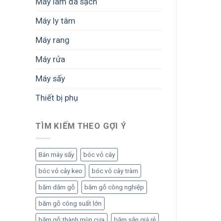
Máy làm đá sạch
Máy ly tâm
Máy rang
Máy rửa
Máy sấy
Thiết bị phụ
TÌM KIẾM THEO GỢI Ý
Bán máy sấy
bóc vỏ cây
bóc vỏ cây keo
bóc vỏ cây tràm
băm dăm gỗ
băm gỗ công nghiệp
băm gỗ công suất lớn
băm gỗ thành mùn cưa
băm sắn giá rẻ