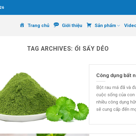
26
Trang chủ
Giới thiệu
Sản phẩm
Vide
TAG ARCHIVES:
ỔI SẤY DẺO
Công dụng bất n
Bột rau má đã và đan
cuộc sống của con n
nhiều công dụng hữu
sẽ cung cấp đến mọ