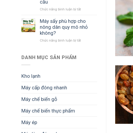
cầu
cây
ở
Chức năng bình luận bị tắt
khối
Máy
lượng
sấy
lớn
Máy sấy phù hợp cho
SUNSAY
cần
nông dân quy mô nhỏ
có
quan
không?
những
tâm
ở
Chức năng bình luận bị tắt
công
những
Máy
suất
gì?
sấy
nào?
phù
DANH MỤC SẢN PHẨM
Cách
hợp
chọn
cho
phù
nông
hợp
Kho lạnh
dân
nhu
quy
cầu
Máy cấp đông nhanh
mô
nhỏ
Máy chế biến gỗ
không?
Máy chế biến thực phẩm
Máy ép