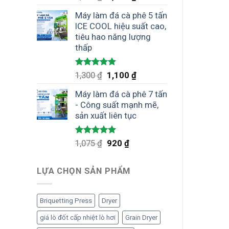
hạng
4.75
gốc
hiện
5 sao
Máy làm đá cà phê 5 tấn
là:
tại
ICE COOL hiệu suất cao,
1,300 ₫.
là:
tiêu hao năng lượng
1,100 ₫.
thấp
Được xếp
Giá
Giá
1,300
₫
1,100
₫
hạng
5.00
gốc
hiện
5 sao
Máy làm đá cà phê 7 tấn
là:
tại
- Công suất mạnh mẽ,
1,300 ₫.
là:
sản xuất liên tục
1,100 ₫.
Được xếp
Giá
Giá
1,075
₫
920
₫
hạng
5.00
gốc
hiện
5 sao
là:
tại
LỰA CHỌN SẢN PHẨM
1,075 ₫.
là:
920 ₫.
Briquetting Press
Dryer
giá lò đốt cấp nhiệt lò hơi
Grain Dryer