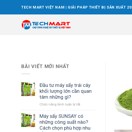
Skip
TECH MART VIỆT NAM | GIẢI PHÁP THIẾT BỊ SẢN XUẤT 20
to
content
BÀI VIẾT MỚI NHẤT
Đầu tư máy sấy trái cây
khối lượng lớn cần quan
tâm những gì?
ở
Chức năng bình luận bị tắt
Đầu
tư
Máy sấy SUNSAY có
máy
những công suất nào?
sấy
Cách chọn phù hợp nhu
trái