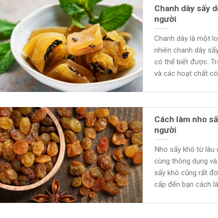
Chanh dây sấy d
người
Chanh dây là một loạ
nhiên chanh dây sấ
có thể biết được. T
và các hoạt chất có
Cách làm nho sấy
người
Nho sấy khô từ lâu 
cùng thông dụng và
sấy khô cũng rất đơ
cấp đến bạn cách 