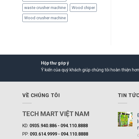
waste crusher machine
Wood chiper
Wood crusher machine
Hộp thư góp ý
Ý kiến của quý khách giúp chúng tôi hoàn thiện hơ
VỀ CHÚNG TÔI
TIN TỨ
TECH MART VIỆT NAM
KD:
0935.940.886 - 094.110.8888
PP:
093.614.9999 - 094.110.8888
C