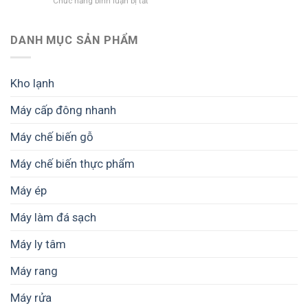
Chức năng bình luận bị tắt
những
cần
Máy
công
quan
sấy
suất
tâm
phù
DANH MỤC SẢN PHẨM
nào?
những
hợp
Cách
gì?
cho
chọn
nông
phù
Kho lạnh
dân
hợp
quy
nhu
Máy cấp đông nhanh
mô
cầu
nhỏ
Máy chế biến gỗ
không?
Máy chế biến thực phẩm
Máy ép
Máy làm đá sạch
Máy ly tâm
Máy rang
Máy rửa