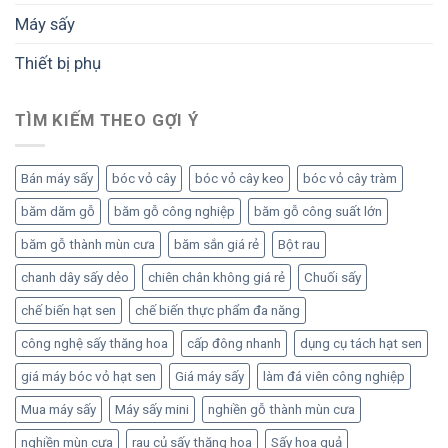
Máy sấy
Thiết bị phụ
TÌM KIẾM THEO GỢI Ý
Bán máy sấy
bóc vỏ cây
bóc vỏ cây keo
bóc vỏ cây tràm
băm dăm gỗ
băm gỗ công nghiệp
băm gỗ công suất lớn
băm gỗ thành mùn cưa
băm sắn giá rẻ
Bột rau
chanh dây sấy dẻo
chiên chân không giá rẻ
Chuối sấy
chế biến hạt sen
chế biến thực phẩm đa năng
công nghệ sấy thăng hoa
cấp đông nhanh
dụng cụ tách hạt sen
giá máy bóc vỏ hạt sen
Giá máy sấy
làm đá viên công nghiệp
Mua máy sấy
Máy sấy mini
nghiền gỗ thành mùn cưa
nghiền mùn cưa
rau củ sấy thăng hoa
Sấy hoa quả