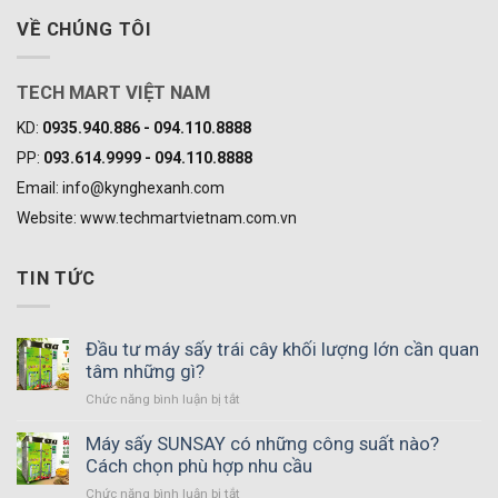
VỀ CHÚNG TÔI
TECH MART VIỆT NAM
KD:
0935.940.886 - 094.110.8888
PP:
093.614.9999 - 094.110.8888
Email: info@kynghexanh.com
Website: www.techmartvietnam.com.vn
TIN TỨC
Đầu tư máy sấy trái cây khối lượng lớn cần quan
tâm những gì?
ở
Chức năng bình luận bị tắt
Đầu
tư
Máy sấy SUNSAY có những công suất nào?
máy
Cách chọn phù hợp nhu cầu
sấy
ở
Chức năng bình luận bị tắt