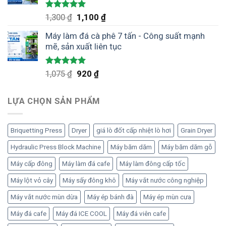
1,100 ₫.
Được xếp
Giá
Giá
1,300
₫
1,100
₫
hạng
5.00
gốc
hiện
5 sao
Máy làm đá cà phê 7 tấn - Công suất mạnh
là:
tại
mẽ, sản xuất liên tục
1,300 ₫.
là:
1,100 ₫.
Được xếp
Giá
Giá
1,075
₫
920
₫
hạng
5.00
gốc
hiện
5 sao
là:
tại
LỰA CHỌN SẢN PHẨM
1,075 ₫.
là:
920 ₫.
Briquetting Press
Dryer
giá lò đốt cấp nhiệt lò hơi
Grain Dryer
Hydraulic Press Block Machine
Máy băm dăm
Máy băm dăm gỗ
Máy cấp đông
Máy làm đá cafe
Máy làm đông cấp tốc
Máy lột vỏ cây
Máy sấy đông khô
Máy vắt nước công nghiệp
Máy vắt nước mùn dừa
Máy ép bánh đà
Máy ép mùn cưa
Máy đá cafe
Máy đá ICE COOL
Máy đá viên cafe