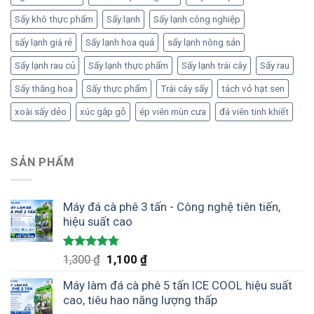
Sấy khô thực phẩm
Sấy lạnh
Sấy lạnh công nghiệp
sấy lạnh giá rẻ
Sấy lạnh hoa quả
sấy lạnh nông sản
Sấy lạnh rau củ
Sấy lạnh thực phẩm
Sấy lạnh trái cây
Sấy rau
Sấy thăng hoa
Sấy thực phẩm
Trái cây sấy
tách vỏ hạt sen
xoài sấy dẻo
xúc gắp gỗ
ép viên mùn cưa
đá viên tinh khiết
SẢN PHẨM
Máy đá cà phê 3 tấn - Công nghệ tiên tiến,
hiệu suất cao
Được xếp
Giá
Giá
1,300
₫
1,100
₫
hạng
4.75
gốc
hiện
5 sao
Máy làm đá cà phê 5 tấn ICE COOL hiệu suất
là:
tại
cao, tiêu hao năng lượng thấp
1,300 ₫.
là: