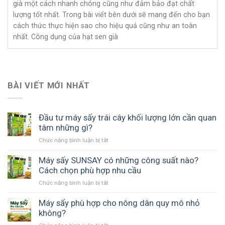
già một cách nhanh chóng cũng như đảm bảo đạt chất
lượng tốt nhất. Trong bài viết bên dưới sẽ mang đến cho bạn
cách thức thực hiện sao cho hiệu quả cũng như an toàn
nhất. Công dụng của hạt sen già
BÀI VIẾT MỚI NHẤT
Đầu tư máy sấy trái cây khối lượng lớn cần quan
tâm những gì?
ở
Chức năng bình luận bị tắt
Đầu
tư
Máy sấy SUNSAY có những công suất nào?
máy
Cách chọn phù hợp nhu cầu
sấy
ở
Chức năng bình luận bị tắt
trái
Máy
cây
sấy
Máy sấy phù hợp cho nông dân quy mô nhỏ
khối
SUNSAY
không?
lượng
có
lớn
ở