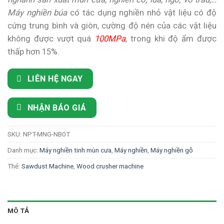
1,200 ₫.
là:
Máy nghiền búa
có tác dụng nghiền nhỏ vật liệu có độ
1,000 ₫.
cứng trung bình và giòn, cường độ nén của các vật liệu
không được vượt quá
100MPa
, trong khi độ ẩm được
thấp hơn 15%.
LIÊN HỆ NGAY
NHẬN BÁO GIÁ
SKU:
NPT-MNG-NB0T
Danh mục:
Máy nghiền tinh mùn cưa
,
Máy nghiền
,
Máy nghiền gỗ
Thẻ:
Sawdust Machine
,
Wood crusher machine
MÔ TẢ