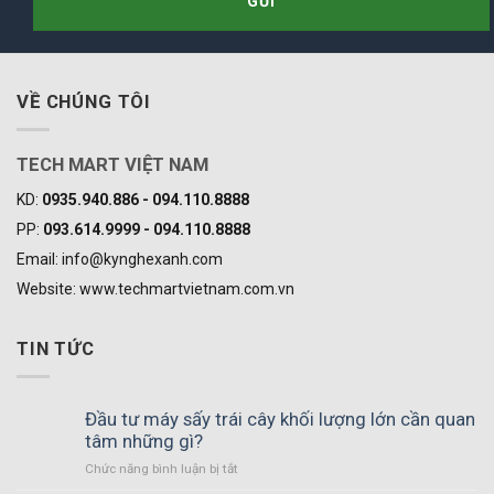
VỀ CHÚNG TÔI
TECH MART VIỆT NAM
KD:
0935.940.886 - 094.110.8888
PP:
093.614.9999 - 094.110.8888
Email: info@kynghexanh.com
Website: www.techmartvietnam.com.vn
TIN TỨC
Đầu tư máy sấy trái cây khối lượng lớn cần quan
tâm những gì?
ở
Chức năng bình luận bị tắt
Đầu