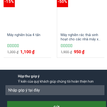
-15%
-50%
Máy nghiền búa 4 tấn
Máy nghiền rác thải sinh
hoạt cho các nhà máy xử
lý rác thải
Giá
1,100
₫
Giá
Giá
950
₫
Giá
Được xếp
Được xếp
1,300
₫
1,900
₫
gốc
hiện
gốc
hiện
hạng
5.00
5
hạng
4.75
5
là:
tại
là:
tại
sao
sao
1,300 ₫.
là:
1,900 ₫.
là:
1,100 ₫.
950 ₫.
Hộp thư góp ý
Ý kiến của quý khách giúp chúng tôi hoàn thiện hơn