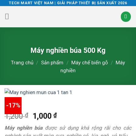
Skip
TECH MART VIỆT NAM | GIẢI PHÁP THIẾT BỊ SẢN XUẤT 2026
to
content
Máy nghiền búa 500 Kg
Trang chủ
/
Sản phẩm
/
Máy chế biến gỗ
/
Máy
nghiền
-17%
₫
Giá
₫
Giá
1,200
1,000
gốc
hiện
Máy nghiền búa
được sử dụng khá rộng rãi cho các
là:
tại
nghành sản xuất
mùn cưa, nghiền cỏ, lúa, ngô, vỏ trấu,…