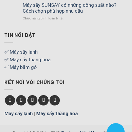
tư
Máy sấy SUNSAY có những công suất nào?
máy
Cách chọn phù hợp nhu cầu
sấy
ở
Chức năng bình luận bị tắt
trái
Máy
cây
sấy
khối
SUNSAY
TIN NỔI BẬT
lượng
có
lớn
những
cần
công
✅ Máy sấy lạnh
quan
suất
tâm
✅ Máy sấy thăng hoa
nào?
những
Cách
✅ Máy băm gỗ
gì?
chọn
phù
KẾT NỐI VỚI CHÚNG TÔI
hợp
nhu
cầu
Máy sấy lạnh
|
Máy sấy thăng hoa