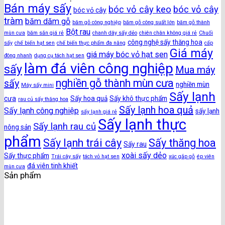
Bán máy sấy
bóc vỏ cây keo
bóc vỏ cây
bóc vỏ cây
tràm
băm dăm gỗ
băm gỗ công nghiệp
băm gỗ công suất lớn
băm gỗ thành
Bột rau
mùn cưa
băm sắn giá rẻ
chanh dây sấy dẻo
chiên chân không giá rẻ
Chuối
công nghệ sấy thăng hoa
sấy
chế biến hạt sen
chế biến thực phẩm đa năng
cấp
Giá máy
giá máy bóc vỏ hạt sen
đông nhanh
dụng cụ tách hạt sen
làm đá viên công nghiệp
sấy
Mua máy
nghiền gỗ thành mùn cưa
sấy
nghiền mùn
Máy sấy mini
Sấy lạnh
cưa
Sấy hoa quả
Sấy khô thực phẩm
rau củ sấy thăng hoa
Sấy lạnh hoa quả
Sấy lạnh công nghiệp
sấy lạnh
sấy lạnh giá rẻ
Sấy lạnh thực
Sấy lạnh rau củ
nông sản
phẩm
Sấy lạnh trái cây
Sấy thăng hoa
Sấy rau
xoài sấy dẻo
Sấy thực phẩm
Trái cây sấy
tách vỏ hạt sen
xúc gắp gỗ
ép viên
đá viên tinh khiết
mùn cưa
Sản phẩm