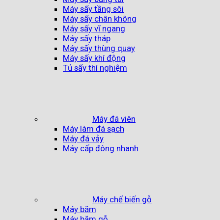
Máy sấy tầng sôi
Máy sấy chân không
Máy sấy vĩ ngang
Máy sấy tháp
Máy sấy thùng quay
Máy sấy khí động
Tủ sấy thí nghiệm
Máy đá viên
Máy làm đá sạch
Máy đá vảy
Máy cấp đông nhanh
Máy chế biến gỗ
Máy băm
Máy băm gỗ