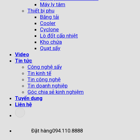
Máy ly tâm
Thiết bị phụ
Băng tải
Cooler
Cyclone
Lò đốt cấp nhiệt
Kho chứa
Quạt sấy
Video
Tin tức
Công nghệ sấy
Tin kinh tế
Tin công nghệ
Tin doanh nghiệp
Góc chia sẻ kinh nghiệm
Tuyển dụng
Liên hệ
Đặt hàng
094.110.8888