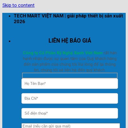
Skip to content
TECH MART VIỆT NAM | giải pháp thiết bị sản xuất
2026
LIÊN HỆ BÁO GIÁ
Công ty Cổ Phần Kỹ Nghệ Xanh Việt Nam
rất hân
hạnh nhận được sự quan tâm của Quý khách hàng
đến sản phẩm của chúng tôi.Vui lòng để lại thông
tin, chúng tôi sẽ liên hệ đến quý khách.