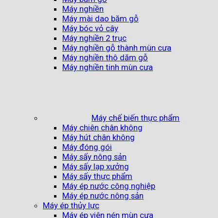
Máy nghiền
Máy mài dao băm gỗ
Máy bóc vỏ cây
Máy nghiền 2 trục
Máy nghiền gỗ thành mùn cưa
Máy nghiền thô dăm gỗ
Máy nghiền tinh mùn cưa
Máy chế biến thực phẩm
Máy chiên chân không
Máy hút chân không
Máy đóng gói
Máy sấy nông sản
Máy sấy lạp xưởng
Máy sấy thực phẩm
Máy ép nước công nghiệp
Máy ép nước nông sản
Máy ép thủy lực
Máy ép viên nén mùn cưa