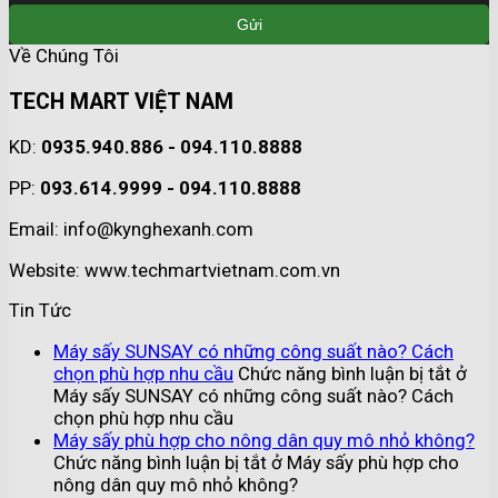
Về Chúng Tôi
TECH MART VIỆT NAM
KD:
0935.940.886 - 094.110.8888
PP:
093.614.9999 - 094.110.8888
Email: info@kynghexanh.com
Website: www.techmartvietnam.com.vn
Tin Tức
Máy sấy SUNSAY có những công suất nào? Cách
chọn phù hợp nhu cầu
Chức năng bình luận bị tắt
ở
Máy sấy SUNSAY có những công suất nào? Cách
chọn phù hợp nhu cầu
Máy sấy phù hợp cho nông dân quy mô nhỏ không?
Chức năng bình luận bị tắt
ở Máy sấy phù hợp cho
nông dân quy mô nhỏ không?