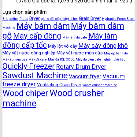
1,075
₫
Giá gốc là: 1,075 ₫.
920
₫
Giá hiện tại là: 920 ₫.
Lựa chọn sản phẩm
Dryer
Grain Dryer
Briquetting Press
giá lò đốt cấp nhiệt lò hơi
Hydraulic Press Block
Máy băm dăm
Máy băm dăm
Machine
gỗ
Máy cấp đông
Máy làm
Máy làm đá cafe
đông cấp tốc
Máy sấy đông khô
Máy lột vỏ cây
Máy vắt nước công nghiệp
Máy vắt nước mùn dừa
Máy ép bánh đà
Máy ép mùn cưa
Máy đá cafe
Máy đá ICE COOL
Máy đá viên cafe
nghiền phế liệu
Quickly Freezer
Rotary Drum Dryer
Sawdust Machine
Vacuum
Vaccum fryer
freeze dryer
Ventilating Grain Dryer
waste crusher machine
Wood crusher
Wood chiper
machine