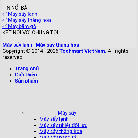
TIN NỔI BẬT
✅ Máy sấy lạnh
✅ Máy sấy thăng hoa
✅ Máy băm gỗ
KẾT NỐI VỚI CHÚNG TÔI
Máy sấy lạnh
|
Máy sấy thăng hoa
Copyright ® 2014 - 2026
Techmart VietNam.
All rights
reserved.
Trang chủ
Giới thiệu
Sản phẩm
Máy sấy
Máy sấy lạnh
Máy sấy nhiệt đối lưu
Máy sấy thăng hoa
Máy sấy băng tải