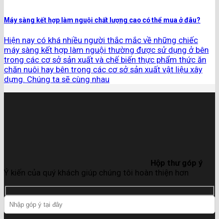
Máy sàng kết hợp làm nguội chất lượng cao có thể mua ở đâu?
Hiện nay có khá nhiều người thắc mắc về những chiếc
máy sàng kết hợp làm nguội thường được sử dụng ở bên
trong các cơ sở sản xuất và chế biến thực phẩm thức ăn
chăn nuôi hay bên trong các cơ sở sản xuất vật liệu xây
dựng. Chúng ta sẽ cùng nhau
Hộp thư góp ý
Ý kiến của quý khách giúp chúng tôi hoàn thiện hơn