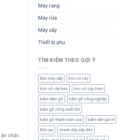
Máy rang
Máy rửa
Máy sấy
Thiết bị phụ
TÌM KIẾM THEO GỢI Ý
Bán máy sấy
bóc vỏ cây
bóc vỏ cây keo
bóc vỏ cây tràm
băm dăm gỗ
băm gỗ công nghiệp
băm gỗ công suất lớn
băm gỗ thành mùn cưa
băm sắn giá rẻ
Bột rau
chanh dây sấy dẻo
 ăn chăn