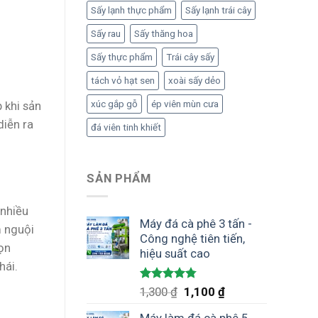
Sấy lạnh thực phẩm
Sấy lạnh trái cây
Sấy rau
Sấy thăng hoa
Sấy thực phẩm
Trái cây sấy
tách vỏ hạt sen
xoài sấy dẻo
xúc gắp gỗ
ép viên mùn cưa
 khi sản
diễn ra
đá viên tinh khiết
SẢN PHẨM
 nhiều
Máy đá cà phê 3 tấn -
m nguội
Công nghệ tiên tiến,
ọn
hiệu suất cao
hái.
Được xếp
Giá
Giá
1,300
₫
1,100
₫
hạng
4.75
gốc
hiện
5 sao