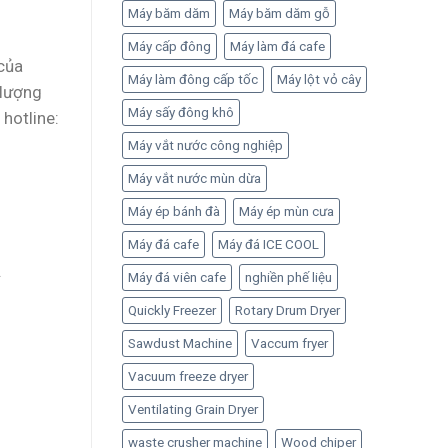
Máy băm dăm
Máy băm dăm gỗ
Máy cấp đông
Máy làm đá cafe
của
Máy làm đông cấp tốc
Máy lột vỏ cây
 lượng
Máy sấy đông khô
 hotline
:
Máy vắt nước công nghiệp
Máy vắt nước mùn dừa
Máy ép bánh đà
Máy ép mùn cưa
Máy đá cafe
Máy đá ICE COOL
.
Máy đá viên cafe
nghiền phế liệu
Quickly Freezer
Rotary Drum Dryer
Sawdust Machine
Vaccum fryer
Vacuum freeze dryer
Ventilating Grain Dryer
waste crusher machine
Wood chiper