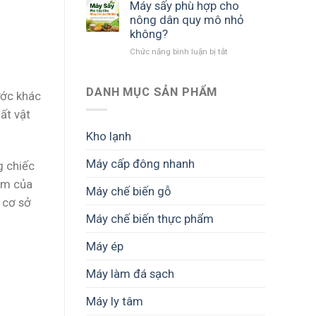
sấy
lớn
Máy sấy phù hợp cho
SUNSAY
cần
nông dân quy mô nhỏ
có
quan
không?
những
tâm
ở
Chức năng bình luận bị tắt
công
những
Máy
suất
gì?
sấy
nào?
phù
DANH MỤC SẢN PHẨM
Cách
ước khác
hợp
chọn
ất vật
cho
phù
nông
hợp
Kho lạnh
dân
nhu
quy
cầu
Máy cấp đông nhanh
g chiếc
mô
nhỏ
ẩm của
Máy chế biến gỗ
không?
 cơ sở
Máy chế biến thực phẩm
Máy ép
Máy làm đá sạch
Máy ly tâm