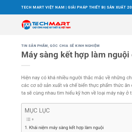
Skip
TECH MART VIỆT NAM | GIẢI PHÁP THIẾT BỊ SẢN XUẤT 20
to
content
TIN SẢN PHẨM
,
GÓC CHIA SẺ KINH NGHIỆM
Máy sàng kết hợp làm nguội 
Hiện nay có khá nhiều người thắc mắc về những c
các cơ sở sản xuất và chế biến thực phẩm thức ăn 
ta sẽ cùng nhau tìm hiểu kỹ hơn về loại máy này ở 
MỤC LỤC
Khái niệm máy sàng kết hợp làm nguội