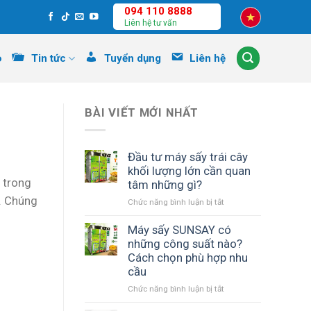
094 110 8888
Liên hệ tư vấn
o
Tin tức
Tuyển dụng
Liên hệ
BÀI VIẾT MỚI NHẤT
Đầu tư máy sấy trái cây
khối lượng lớn cần quan
 trong
tâm những gì?
g. Chúng
ở
Chức năng bình luận bị tắt
Đầu
tư
Máy sấy SUNSAY có
máy
những công suất nào?
sấy
Cách chọn phù hợp nhu
trái
cầu
cây
ở
Chức năng bình luận bị tắt
khối
Máy
lượng