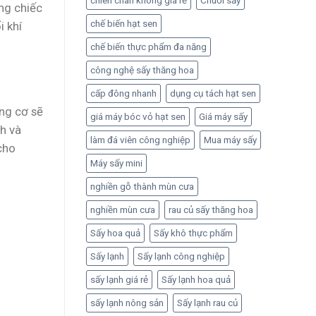
chiên chân không giá rẻ
Chuối sấy
ng chiếc
chế biến hạt sen
i khí
chế biến thực phẩm đa năng
công nghệ sấy thăng hoa
cấp đông nhanh
dụng cụ tách hạt sen
ng cơ sẽ
giá máy bóc vỏ hạt sen
Giá máy sấy
h và
làm đá viên công nghiệp
Mua máy sấy
 cho
Máy sấy mini
nghiền gỗ thành mùn cưa
nghiền mùn cưa
rau củ sấy thăng hoa
Sấy hoa quả
Sấy khô thực phẩm
Sấy lạnh
Sấy lạnh công nghiệp
sấy lạnh giá rẻ
Sấy lạnh hoa quả
sấy lạnh nông sản
Sấy lạnh rau củ