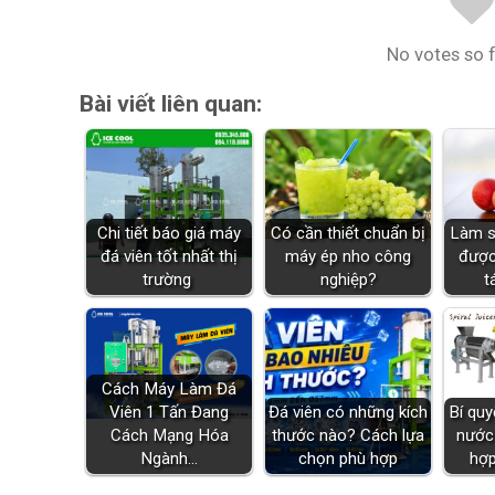
No votes so fa
Bài viết liên quan:
Chi tiết báo giá máy
Có cần thiết chuẩn bị
Làm s
đá viên tốt nhất thị
máy ép nho công
được
trường
nghiệp?
t
Cách Máy Làm Đá
Viên 1 Tấn Đang
Đá viên có những kích
Bí qu
Cách Mạng Hóa
thước nào? Cách lựa
nước 
Ngành…
chọn phù hợp
hợp