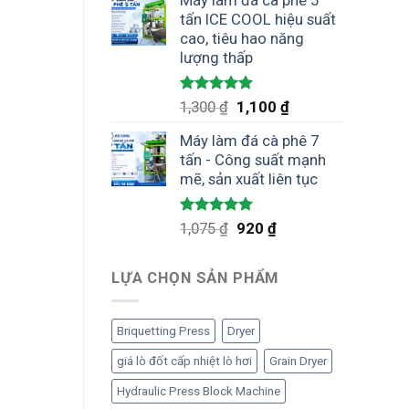
Máy làm đá cà phê 5
là:
tại
tấn ICE COOL hiệu suất
1,300 ₫.
là:
cao, tiêu hao năng
1,100 ₫.
lượng thấp
Được xếp
Giá
Giá
1,300
₫
1,100
₫
hạng
5.00
gốc
hiện
5 sao
Máy làm đá cà phê 7
là:
tại
tấn - Công suất mạnh
1,300 ₫.
là:
mẽ, sản xuất liên tục
1,100 ₫.
Được xếp
Giá
Giá
1,075
₫
920
₫
hạng
5.00
gốc
hiện
5 sao
là:
tại
LỰA CHỌN SẢN PHẨM
1,075 ₫.
là:
920 ₫.
Briquetting Press
Dryer
giá lò đốt cấp nhiệt lò hơi
Grain Dryer
Hydraulic Press Block Machine