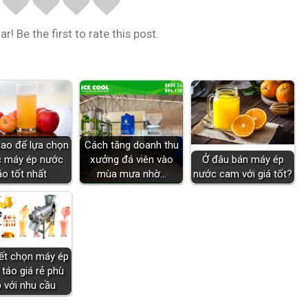
r! Be the first to rate this post.
ao để lựa chọn
Cách tăng doanh thu
 máy ép nước
xưởng đá viên vào
Ở đâu bán máy ép
áo tốt nhất
mùa mưa nhờ…
nước cam với giá tốt?
yết chọn máy ép
táo giá rẻ phù
 với nhu cầu