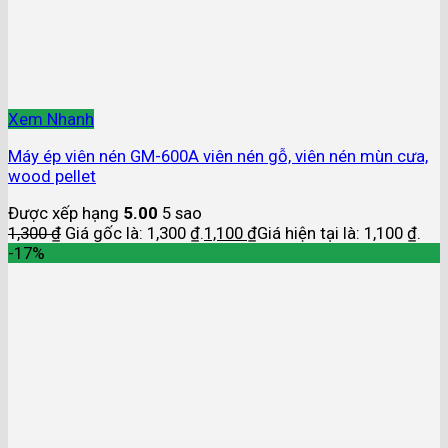
Xem Nhanh
Máy ép viên nén GM-600A viên nén gỗ, viên nén mùn cưa,
wood pellet
Được xếp hạng
5.00
5 sao
1,300
₫
Giá gốc là: 1,300 ₫.
1,100
₫
Giá hiện tại là: 1,100 ₫.
-17%