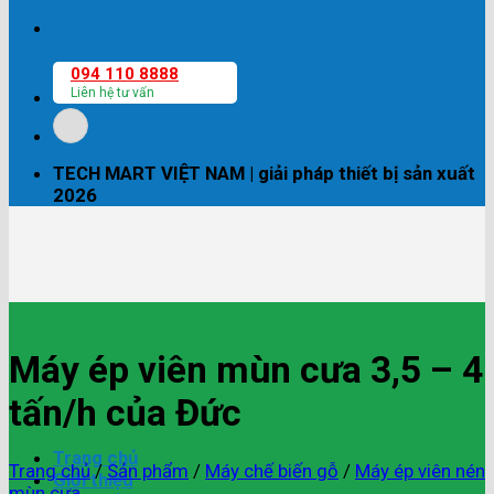
094 110 8888
Liên hệ tư vấn
TECH MART VIỆT NAM | giải pháp thiết bị sản xuất
2026
Máy ép viên mùn cưa 3,5 – 4
tấn/h của Đức
Trang chủ
Trang chủ
/
Sản phẩm
/
Máy chế biến gỗ
/
Máy ép viên nén
Giới thiệu
mùn cưa