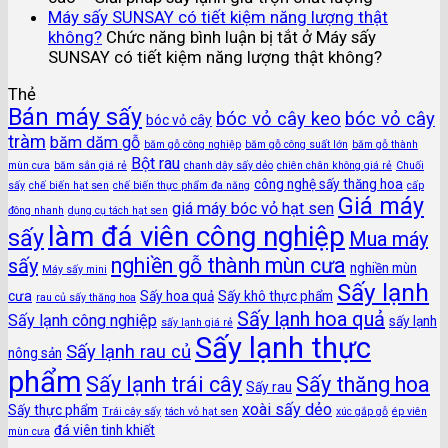
Máy sấy SUNSAY có tiết kiệm năng lượng thật
không?
Chức năng bình luận bị tắt
ở Máy sấy
SUNSAY có tiết kiệm năng lượng thật không?
Thẻ
Bán máy sấy
bóc vỏ cây keo
bóc vỏ cây
bóc vỏ cây
tràm
băm dăm gỗ
băm gỗ công nghiệp
băm gỗ công suất lớn
băm gỗ thành
Bột rau
mùn cưa
băm sắn giá rẻ
chanh dây sấy dẻo
chiên chân không giá rẻ
Chuối
công nghệ sấy thăng hoa
sấy
chế biến hạt sen
chế biến thực phẩm đa năng
cấp
Giá máy
giá máy bóc vỏ hạt sen
đông nhanh
dụng cụ tách hạt sen
làm đá viên công nghiệp
sấy
Mua máy
nghiền gỗ thành mùn cưa
sấy
nghiền mùn
Máy sấy mini
Sấy lạnh
cưa
Sấy hoa quả
Sấy khô thực phẩm
rau củ sấy thăng hoa
Sấy lạnh hoa quả
Sấy lạnh công nghiệp
sấy lạnh
sấy lạnh giá rẻ
Sấy lạnh thực
Sấy lạnh rau củ
nông sản
phẩm
Sấy lạnh trái cây
Sấy thăng hoa
Sấy rau
xoài sấy dẻo
Sấy thực phẩm
Trái cây sấy
tách vỏ hạt sen
xúc gắp gỗ
ép viên
đá viên tinh khiết
mùn cưa