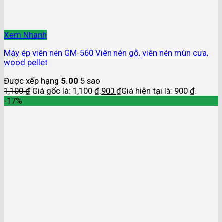
Xem Nhanh
Máy ép viên nén GM-560 Viên nén gỗ, viên nén mùn cưa,
wood pellet
Được xếp hạng
5.00
5 sao
1,100
₫
Giá gốc là: 1,100 ₫.
900
₫
Giá hiện tại là: 900 ₫.
-17%