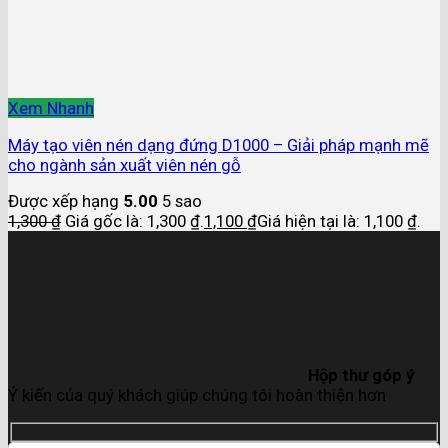
Xem Nhanh
Máy tạo viên nén dạng đứng D1000 – Giải pháp mạnh mẽ
cho ngành sản xuất viên nén gỗ
Được xếp hạng
5.00
5 sao
1,300
₫
Giá gốc là: 1,300 ₫.
1,100
₫
Giá hiện tại là: 1,100 ₫.
Hộp thư góp ý
Ý kiến của quý khách giúp chúng tôi hoàn thiện hơn