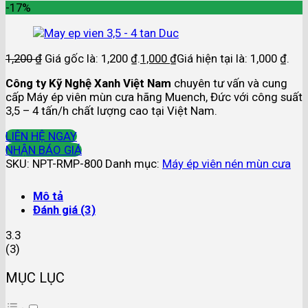
-17%
1,200
₫
Giá gốc là: 1,200 ₫.
1,000
₫
Giá hiện tại là: 1,000 ₫.
Công ty Kỹ Nghệ Xanh Việt Nam
chuyên tư vấn và cung
cấp Máy ép viên mùn cưa hãng Muench, Đức với công suất
3,5 – 4 tấn/h chất lượng cao tại Việt Nam.
LIÊN HỆ NGAY
NHẬN BÁO GIÁ
SKU:
NPT-RMP-800
Danh mục:
Máy ép viên nén mùn cưa
Mô tả
Đánh giá (3)
3.3
(
3
)
MỤC LỤC