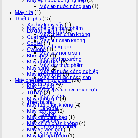
Máy ép nước nông sản
(1)
Máy rửa
(1)
Thiết bị phụ
(15)
Xe đẩy khay sấy
(1)
Máy chế biến thực phẩm
Lò đốt cấp nhiệt
(3)
Máy chiên chân không
Quạt sấy
(1)
Máy hút chân không
Cooler
(1)
Máy đóng gói
Cyclone
(1)
Máy sấy nông sản
Kho chứa
(1)
Máy sấy lạp xưởng
Máy đóng bao
(3)
Máy sấy thực phẩm
Máy sàng
(2)
Máy ép nước công nghiệp
Máy in cầm tay
(1)
Máy ép nước nông sản
Máy chế biến thực phẩm
(29)
Máy ép thủy lực
Máy tạo hạt
(2)
Máy ép viên nén mùn cưa
Tủ hấp
(2)
Máy ly tâm
Máy đóng gói
(4)
Thiết bị phụ
Máy hút chân không
(4)
Băng tải
Máy trộn bột
(2)
Cooler
Máy cắt bánh kẹo
(1)
Cyclone
Máy chiên chân không
(4)
Lò đốt cấp nhiệt
Máy ve viên bột
(1)
Kho chứa
Máy lão hóa rượu
(1)