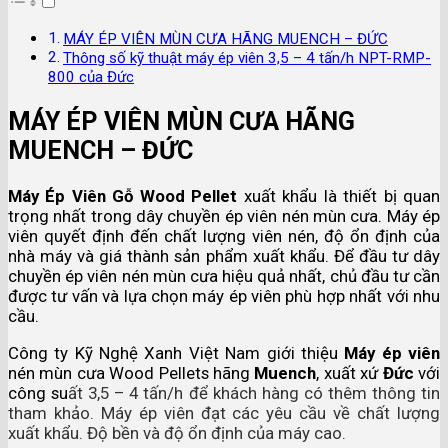
MÁY ÉP VIÊN MÙN CƯA HÃNG MUENCH – ĐỨC
Thông số kỹ thuật máy ép viên 3,5 – 4 tấn/h NPT-RMP-
800 của Đức
MÁY ÉP VIÊN MÙN CƯA HÃNG
MUENCH – ĐỨC
Máy Ép Viên Gỗ Wood Pellet
xuất khẩu là thiết bị quan
trọng nhất trong dây chuyền ép viên nén mùn cưa. Máy ép
viên quyết định đến chất lượng viên nén, độ ổn định của
nhà máy và giá thành sản phẩm xuất khẩu. Để đầu tư dây
chuyền ép viên nén mùn cưa hiệu quả nhất, chủ đầu tư cần
được tư vấn và lựa chọn máy ép viên phù hợp nhất với nhu
cầu.
Công ty Kỹ Nghệ Xanh Việt Nam giới thiệu
Máy ép viên
nén mùn cưa Wood Pellets hãng
Muench
, xuất xứ
Đức
với
công su
ất 3,5 – 4 tấn/h để khách hàng có thêm thông tin
tham khảo. Máy ép viên đạt các yêu cầu về chất lượng
xuất khẩu. Độ bền và độ ổn định của máy cao.