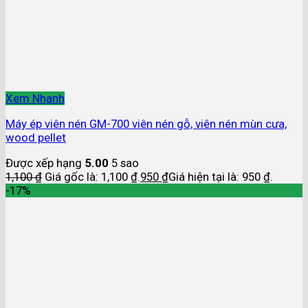
Xem Nhanh
Máy ép viên nén GM-700 viên nén gỗ, viên nén mùn cưa,
wood pellet
Được xếp hạng
5.00
5 sao
1,100
₫
Giá gốc là: 1,100 ₫.
950
₫
Giá hiện tại là: 950 ₫.
-17%