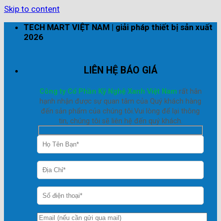
Skip to content
TECH MART VIỆT NAM | giải pháp thiết bị sản xuất
2026
LIÊN HỆ BÁO GIÁ
Công ty Cổ Phần Kỹ Nghệ Xanh Việt Nam
rất hân
hạnh nhận được sự quan tâm của Quý khách hàng
đến sản phẩm của chúng tôi.Vui lòng để lại thông
tin, chúng tôi sẽ liên hệ đến quý khách.