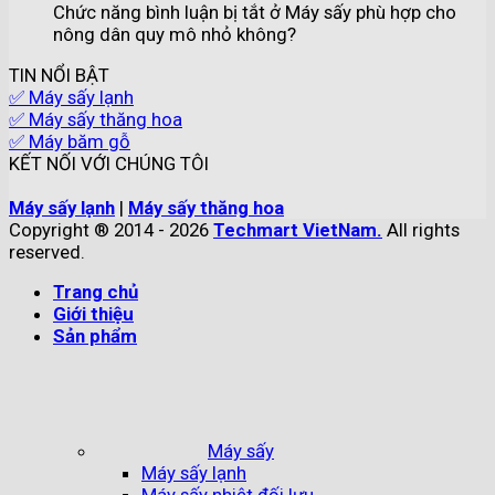
Chức năng bình luận bị tắt
ở Máy sấy phù hợp cho
nông dân quy mô nhỏ không?
TIN NỔI BẬT
✅ Máy sấy lạnh
✅ Máy sấy thăng hoa
✅ Máy băm gỗ
KẾT NỐI VỚI CHÚNG TÔI
Máy sấy lạnh
|
Máy sấy thăng hoa
Copyright ® 2014 - 2026
Techmart VietNam.
All rights
reserved.
Trang chủ
Giới thiệu
Sản phẩm
Máy sấy
Máy sấy lạnh