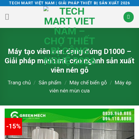
Skip
TECH MART VIỆT NAM | GIẢI PHÁP THIẾT BỊ SẢN XUẤT 2026
to
content
Máy tạo viên nén dạng đứng D1000 –
Giải pháp mạnh mẽ cho ngành sản xuất
viên nén gỗ
Trang chủ
/
Sản phẩm
/
Máy chế biến gỗ
/
Máy ép
viên nén mùn cưa
-15%