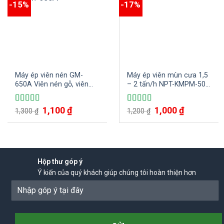
-15%
-17%
Máy ép viên nén GM-
Máy ép viên mùn cưa 1,5
650A Viên nén gỗ, viên
– 2 tấn/h NPT-KMPM-508
nén mùn cưa, wood pellet
– Trung Quốc
Giá
1,100
₫
Giá
Giá
1,000
₫
Giá
Được xếp
Được xếp
1,300
₫
1,200
₫
gốc
hiện
gốc
hiện
hạng
4.67
5
hạng
5.00
5
là:
tại
là:
tại
sao
sao
1,300 ₫.
là:
1,200 ₫.
là:
1,100 ₫.
1,000 ₫.
Hộp thư góp ý
Ý kiến của quý khách giúp chúng tôi hoàn thiện hơn