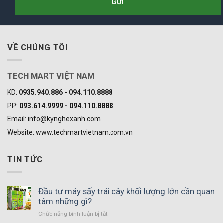
VỀ CHÚNG TÔI
TECH MART VIỆT NAM
KD:
0935.940.886 - 094.110.8888
PP:
093.614.9999 - 094.110.8888
Email: info@kynghexanh.com
Website: www.techmartvietnam.com.vn
TIN TỨC
Đầu tư máy sấy trái cây khối lượng lớn cần quan
tâm những gì?
ở
Chức năng bình luận bị tắt
Đầu