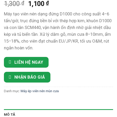
₫
Giá
₫
Giá
1,300
1,100
gốc
hiện
Máy tạo viên nén dạng đứng D1000 cho công suất 4–6
là:
tại
tấn/giờ, trục đứng bền bỉ với thép hợp kim, khuôn D1000
1,300 ₫.
là:
và con lăn SCM440, vận hành ổn định nhờ giải nhiệt dầu
1,100 ₫.
kép và tủ biến tần. Xử lý dăm gỗ, mùn cưa 8–10mm, ẩm
15–18%, cho viên đạt chuẩn EU/JP/KR, tối ưu O&M, rút
ngắn hoàn vốn.
LIÊN HỆ NGAY
NHẬN BÁO GIÁ
Danh mục:
Máy ép viên nén mùn cưa
MÔ TẢ