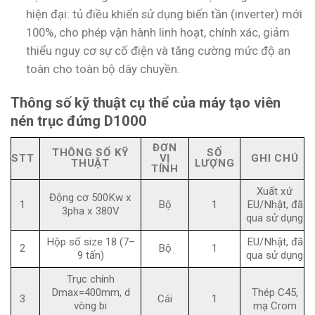
hiện đại: tủ điều khiển sử dụng biến tần (inverter) mới
100%, cho phép vận hành linh hoạt, chính xác, giảm
thiểu nguy cơ sự cố điện và tăng cường mức độ an
toàn cho toàn bộ dây chuyền.
Thông số kỹ thuật cụ thể của máy tạo viên
nén trục đứng D1000
ĐƠN
THÔNG SỐ KỸ
SỐ
STT
VỊ
GHI CHÚ
THUẬT
LƯỢNG
TÍNH
Xuất xứ
Động cơ 500Kw x
1
Bộ
1
EU/Nhật, đã
3pha x 380V
qua sử dụng
Hộp số size 18 (7–
EU/Nhật, đã
2
Bộ
1
9 tấn)
qua sử dụng
Trục chính
Dmax=400mm, d
Thép C45,
3
Cái
1
vòng bi
mạ Crom