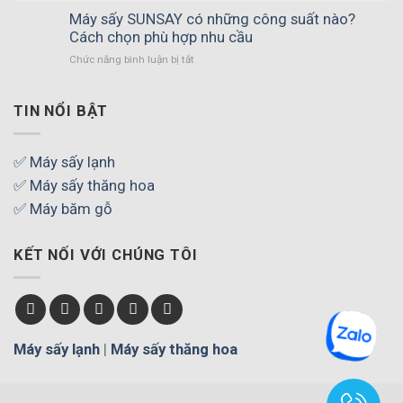
tư
Máy sấy SUNSAY có những công suất nào?
máy
Cách chọn phù hợp nhu cầu
sấy
ở
Chức năng bình luận bị tắt
trái
Máy
cây
sấy
khối
SUNSAY
TIN NỔI BẬT
lượng
có
lớn
những
cần
công
✅ Máy sấy lạnh
quan
suất
tâm
✅ Máy sấy thăng hoa
nào?
những
Cách
✅ Máy băm gỗ
gì?
chọn
phù
KẾT NỐI VỚI CHÚNG TÔI
hợp
nhu
cầu
Máy sấy lạnh
|
Máy sấy thăng hoa