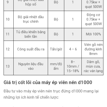
9
Bộ
1
0.75kw +
hộp số
quạt 500W
Động cơ
Bộ giải nhiệt dầu
10
Bộ
1
0.75kw +
trục chính
quạt 500W
Tủ điều khiển bằng
11
Bộ
1
Mới 100%
biến tần
Viên gỗ nén
12
Công suất đầu ra
Tấn/giờ
4 – 6
đường kính
8mm
8–
Dăm gỗ,
Nguyên liệu đầu
mm/độ
13
10mm /
mùn cưa,
vào
ẩm
15–18%
rác ván lạng
Giá trị cốt lõi của máy ép viên nén d1000
Đầu tư vào máy ép viên nén trục đứng d1000 mang lại
những lợi ích kinh tế chiến lược: