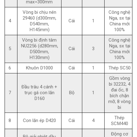
max=300mm
Vòng bi chịu nén
Công nghệ
29460 (d300mm,
Nga, sx tại
4
Cái
1
D540mm,
China mới
H145mm)
100%
Vòng bi định tâm
Công nghệ
NU2256 (d280mm,
Nga, sx tại
5
Cái
3
D500mm,
China mới
H130mm)
100%
6
Khuôn D1000
Cái
1
Thép SC50
Gồm vòng
bi 32232, 4
Đầu trâu 4 cánh +
đai ốc, 8
7
trục gá con lăn
Bộ
1
bích chặn
D160
mỡ, 8 vòng
bi
Thép
8
Con lăn ép D420
Cái
4
SCM440
Động cơ
Bộ giải nhiệt dầu