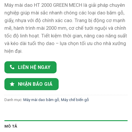
gốc
hiện
Máy mài dao HT 2000 GREEN MECH là giải pháp chuyên
là:
tại
nghiệp giúp mài sắc nhanh chóng các loại dao băm gỗ,
1,300 ₫.
là:
giấy, nhựa với độ chính xác cao. Trang bị động cơ mạnh
1,100 ₫.
mẽ, hành trình mài 2000 mm, cơ chế tưới nguội và chỉnh
tốc độ linh hoạt. Tiết kiệm thời gian, nâng cao năng suất
và kéo dài tuổi thọ dao – lựa chọn tối ưu cho nhà xưởng
hiện đại.
LIÊN HỆ NGAY
NHẬN BÁO GIÁ
Danh mục:
Máy mài dao băm gỗ
,
Máy chế biến gỗ
MÔ TẢ