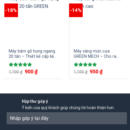
-18%
-14%
Máy băm gỗ họng ngang
Máy sàng mùn cưa
20 tấn – Thiết kế cấp liệu
GREEN MECH – Cho ra
ngang tối ưu gỗ cây, gỗ
những tấn mùn đạt chất
tròn
lượng để sản xuất viên
Giá
900
₫
Giá
Giá
950
₫
Giá
Được xếp
Được xếp
1,100
₫
nén xuất khẩu
1,100
₫
gốc
hiện
gốc
hiện
hạng
5.00
hạng
4.75
là:
tại
là:
tại
5 sao
5 sao
1,100 ₫.
là:
1,100 ₫.
là:
900 ₫.
950 ₫.
Hộp thư góp ý
Ý kiến của quý khách giúp chúng tôi hoàn thiện hơn