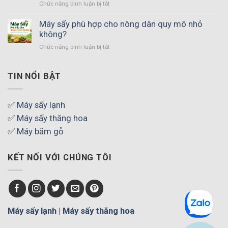
ở
Chức năng bình luận bị tắt
Máy
sấy
Máy sấy phù hợp cho nông dân quy mô nhỏ
SUNSAY
không?
có
ở
Chức năng bình luận bị tắt
những
Máy
công
sấy
suất
phù
TIN NỔI BẬT
nào?
hợp
Cách
cho
chọn
nông
✅ Máy sấy lạnh
phù
dân
hợp
✅ Máy sấy thăng hoa
quy
nhu
mô
✅ Máy băm gỗ
cầu
nhỏ
không?
KẾT NỐI VỚI CHÚNG TÔI
Máy sấy lạnh
|
Máy sấy thăng hoa