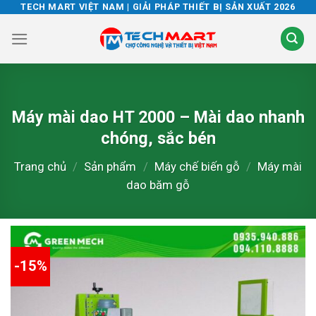
Skip
TECH MART VIỆT NAM | GIẢI PHÁP THIẾT BỊ SẢN XUẤT 2026
to
content
Máy mài dao HT 2000 – Mài dao nhanh
chóng, sắc bén
Trang chủ
/
Sản phẩm
/
Máy chế biến gỗ
/
Máy mài
dao băm gỗ
-15%