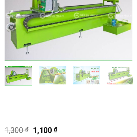
₫
Giá
₫
Giá
1,300
1,100