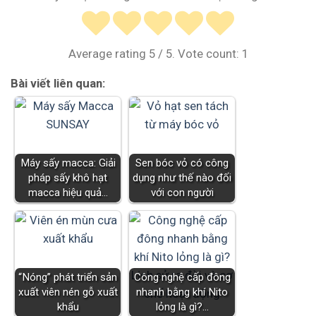
Average rating
5
/ 5. Vote count:
1
Bài viết liên quan:
Máy sấy macca: Giải
Sen bóc vỏ có công
pháp sấy khô hạt
dụng như thế nào đối
macca hiệu quả…
với con người
“Nóng” phát triển sản
Công nghệ cấp đông
xuất viên nén gỗ xuất
nhanh bằng khí Nito
khẩu
lỏng là gì?…