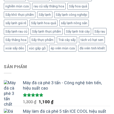
nghiền mùn cưa
rau củ sấy thăng hoa
Sấy hoa quả
Sấy khô thực phẩm
Sấy lạnh
Sấy lạnh công nghiệp
sấy lạnh giá rẻ
Sấy lạnh hoa quả
sấy lạnh nông sản
Sấy lạnh rau củ
Sấy lạnh thực phẩm
Sấy lạnh trái cây
Sấy rau
Sấy thăng hoa
Sấy thực phẩm
Trái cây sấy
tách vỏ hạt sen
xoài sấy dẻo
xúc gắp gỗ
ép viên mùn cưa
đá viên tinh khiết
SẢN PHẨM
Máy đá cà phê 3 tấn - Công nghệ tiên tiến,
hiệu suất cao
Được xếp
Giá
Giá
1,300
₫
1,100
₫
hạng
4.75
gốc
hiện
5 sao
Máy làm đá cà phê 5 tấn ICE COOL hiệu suất
là:
tại