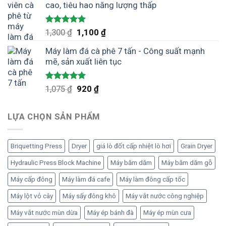
cao, tiêu hao năng lượng thấp
1,300 ₫.
là:
1,100 ₫.
Được xếp
Giá
Giá
1,300
₫
1,100
₫
hạng
5.00
gốc
hiện
5 sao
Máy làm đá cà phê 7 tấn - Công suất mạnh
là:
tại
mẽ, sản xuất liên tục
1,300 ₫.
là:
1,100 ₫.
Được xếp
Giá
Giá
1,075
₫
920
₫
hạng
5.00
gốc
hiện
5 sao
là:
tại
LỰA CHỌN SẢN PHẨM
1,075 ₫.
là:
920 ₫.
Briquetting Press
Dryer
giá lò đốt cấp nhiệt lò hơi
Grain Dryer
Hydraulic Press Block Machine
Máy băm dăm
Máy băm dăm gỗ
Máy cấp đông
Máy làm đá cafe
Máy làm đông cấp tốc
Máy lột vỏ cây
Máy sấy đông khô
Máy vắt nước công nghiệp
Máy vắt nước mùn dừa
Máy ép bánh đà
Máy ép mùn cưa