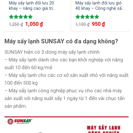
Máy sấy lạnh đối lưu 20
Máy sấy lạnh đối lưu gió
khay – nâng cao giá trị
40 khay – Công nghệ sấy
nông sản
đối lưu hiện đại, tiết kiệm
điện năng, nhân công
Giá
1,050
₫
Giá
Giá
950
₫
Giá
Được xếp
Được xếp
1,250
₫
1,100
₫
gốc
hiện
gốc
hiện
hạng
5.00
hạng
5.00
là:
tại
là:
tại
5 sao
5 sao
1,250 ₫.
là:
1,100 ₫.
là:
1,050 ₫.
950 ₫.
Máy sấy lạnh SUNSAY có đa dạng không?
SUNSAY hiện có 3 dòng máy sấy lạnh chính:
– Máy sấy lạnh dành cho các bạn khởi nghiệp với năng
suất 10 đến 60 kg/mẻ
– Máy sấy lạnh cho các cơ sở sản xuất nhỏ với năng suất
100 đến 500 kg.
– Máy sấy lạnh công nghiệp phục vụ cho các nhà máy
sản xuất với năng suất sấy 1 ngày từ 1 đến vài chục tấn
sản phẩm.