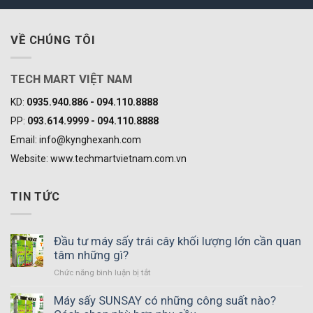
VỀ CHÚNG TÔI
TECH MART VIỆT NAM
KD:
0935.940.886 - 094.110.8888
PP:
093.614.9999 - 094.110.8888
Email: info@kynghexanh.com
Website: www.techmartvietnam.com.vn
TIN TỨC
Đầu tư máy sấy trái cây khối lượng lớn cần quan
tâm những gì?
ở
Chức năng bình luận bị tắt
Đầu
tư
Máy sấy SUNSAY có những công suất nào?
máy