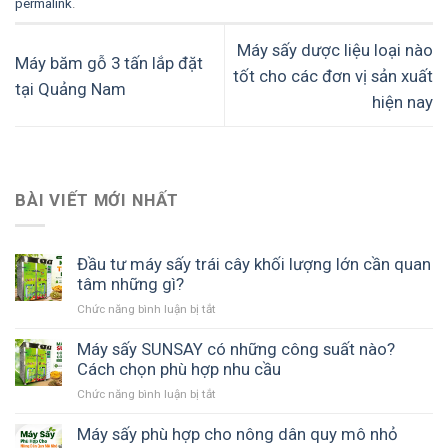
permalink
.
Máy sấy dược liệu loại nào
Máy băm gỗ 3 tấn lắp đặt
tốt cho các đơn vị sản xuất
tại Quảng Nam
hiện nay
BÀI VIẾT MỚI NHẤT
Đầu tư máy sấy trái cây khối lượng lớn cần quan
tâm những gì?
ở
Chức năng bình luận bị tắt
Đầu
tư
Máy sấy SUNSAY có những công suất nào?
máy
Cách chọn phù hợp nhu cầu
sấy
ở
Chức năng bình luận bị tắt
trái
Máy
cây
sấy
Máy sấy phù hợp cho nông dân quy mô nhỏ
khối
SUNSAY