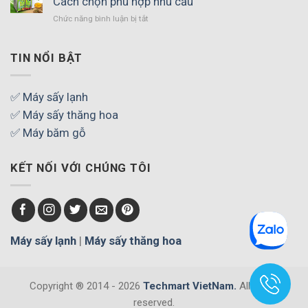
Cách chọn phù hợp nhu cầu
sấy
ở
Chức năng bình luận bị tắt
trái
Máy
cây
sấy
khối
SUNSAY
TIN NỔI BẬT
lượng
có
lớn
những
cần
công
✅ Máy sấy lạnh
quan
suất
tâm
✅ Máy sấy thăng hoa
nào?
những
Cách
✅ Máy băm gỗ
gì?
chọn
phù
KẾT NỐI VỚI CHÚNG TÔI
hợp
nhu
cầu
Máy sấy lạnh
|
Máy sấy thăng hoa
Copyright ® 2014 - 2026
Techmart VietNam.
All rights
reserved.