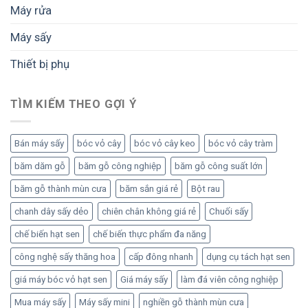
Máy rửa
Máy sấy
Thiết bị phụ
TÌM KIẾM THEO GỢI Ý
Bán máy sấy
bóc vỏ cây
bóc vỏ cây keo
bóc vỏ cây tràm
băm dăm gỗ
băm gỗ công nghiệp
băm gỗ công suất lớn
băm gỗ thành mùn cưa
băm sắn giá rẻ
Bột rau
chanh dây sấy dẻo
chiên chân không giá rẻ
Chuối sấy
chế biến hạt sen
chế biến thực phẩm đa năng
công nghệ sấy thăng hoa
cấp đông nhanh
dụng cụ tách hạt sen
giá máy bóc vỏ hạt sen
Giá máy sấy
làm đá viên công nghiệp
Mua máy sấy
Máy sấy mini
nghiền gỗ thành mùn cưa