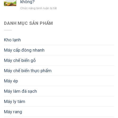
không?
lượng
có
lớn
ở
Chức năng bình luận bị tắt
những
cần
Máy
công
quan
sấy
suất
tâm
phù
DANH MỤC SẢN PHẨM
nào?
những
hợp
Cách
gì?
cho
chọn
nông
phù
Kho lạnh
dân
hợp
quy
nhu
Máy cấp đông nhanh
mô
cầu
nhỏ
Máy chế biến gỗ
không?
Máy chế biến thực phẩm
Máy ép
Máy làm đá sạch
Máy ly tâm
Máy rang