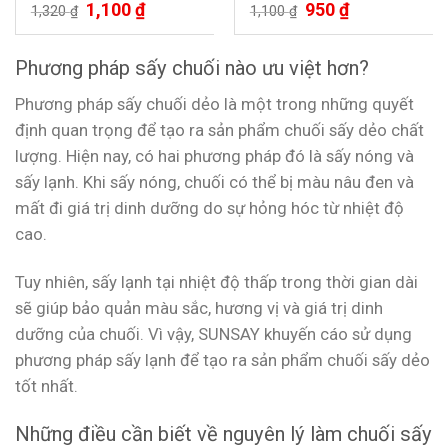
Giá
1,100
₫
Giá
Giá
950
₫
Giá
Được xếp
Được xếp
1,320
₫
1,100
₫
gốc
hiện
gốc
hiện
hạng
5.00
hạng
5.00
là:
tại
là:
tại
5 sao
5 sao
1,320 ₫.
là:
1,100 ₫.
là:
1,100 ₫.
950 ₫.
Phương pháp sấy chuối nào ưu việt hơn?
Phương pháp sấy chuối dẻo là một trong những quyết
định quan trọng để tạo ra sản phẩm chuối sấy dẻo chất
lượng. Hiện nay, có hai phương pháp đó là sấy nóng và
sấy lạnh. Khi sấy nóng, chuối có thể bị màu nâu đen và
mất đi giá trị dinh dưỡng do sự hỏng hóc từ nhiệt độ
cao.
Tuy nhiên, sấy lạnh tại nhiệt độ thấp trong thời gian dài
sẽ giúp bảo quản màu sắc, hương vị và giá trị dinh
dưỡng của chuối. Vì vậy, SUNSAY khuyến cáo sử dụng
phương pháp sấy lạnh để tạo ra sản phẩm chuối sấy dẻo
tốt nhất.
Những điều cần biết về nguyên lý làm chuối sấy