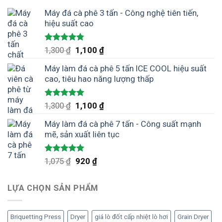
Máy đá cà phê 3 tấn - Công nghệ tiên tiến,
hiệu suất cao
Được xếp
Giá
Giá
1,300
₫
1,100
₫
hạng
4.75
gốc
hiện
5 sao
Máy làm đá cà phê 5 tấn ICE COOL hiệu suất
là:
tại
cao, tiêu hao năng lượng thấp
1,300 ₫.
là:
1,100 ₫.
Được xếp
Giá
Giá
1,300
₫
1,100
₫
hạng
5.00
gốc
hiện
5 sao
Máy làm đá cà phê 7 tấn - Công suất mạnh
là:
tại
mẽ, sản xuất liên tục
1,300 ₫.
là:
1,100 ₫.
Được xếp
Giá
Giá
1,075
₫
920
₫
hạng
5.00
gốc
hiện
5 sao
là:
tại
LỰA CHỌN SẢN PHẨM
1,075 ₫.
là:
920 ₫.
Briquetting Press
Dryer
giá lò đốt cấp nhiệt lò hơi
Grain Dryer