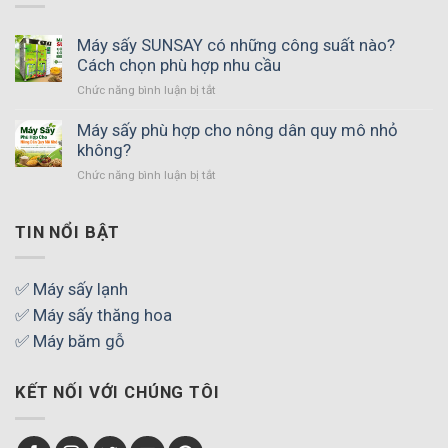
Máy sấy SUNSAY có những công suất nào?
Cách chọn phù hợp nhu cầu
ở
Chức năng bình luận bị tắt
Máy
sấy
Máy sấy phù hợp cho nông dân quy mô nhỏ
SUNSAY
không?
có
ở
Chức năng bình luận bị tắt
những
Máy
công
sấy
suất
phù
TIN NỔI BẬT
nào?
hợp
Cách
cho
chọn
nông
✅ Máy sấy lạnh
phù
dân
hợp
✅ Máy sấy thăng hoa
quy
nhu
mô
✅ Máy băm gỗ
cầu
nhỏ
không?
KẾT NỐI VỚI CHÚNG TÔI