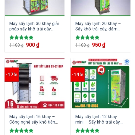
Máy sấy lạnh 30 khay giải
Máy sấy lạnh 20 khay –
pháp sấy khô trái cây
Sấy khô trái cây, đảm
nhanh chóng và đồng
bảo chất lượng đồng đều
đều
Giá
900
₫
Giá
Giá
950
₫
Giá
Được xếp
Được xếp
1,100
₫
1,100
₫
gốc
hiện
gốc
hiện
hạng
5.00
hạng
5.00
là:
tại
là:
tại
5 sao
5 sao
1,100 ₫.
là:
1,100 ₫.
là:
900 ₫.
950 ₫.
-17%
-14%
Máy sấy lạnh 16 khay –
Máy sấy lạnh 12 khay
Công nghệ sấy khô tiên
mini – Sấy khô trái cây,
tiến cho trái cây và dược
dược liệu đảm bảo chất
liệu
lượng đồng đều