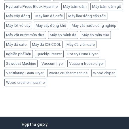
Hydraulic Press Block Machine
Máy băm dăm
Máy băm dăm gỗ
Máy cấp đông
Máy làm đá cafe
Máy làm đông cấp tốc
Máy lột vỏ cây
Máy sấy đông khô
Máy vắt nước công nghiệp
Máy vắt nước mùn dừa
Máy ép bánh đà
Máy ép mùn cưa
Máy đá cafe
Máy đá ICE COOL
Máy đá viên cafe
nghiền phế liệu
Quickly Freezer
Rotary Drum Dryer
Sawdust Machine
Vaccum fryer
Vacuum freeze dryer
Ventilating Grain Dryer
waste crusher machine
Wood chiper
Wood crusher machine
Hộp thư góp ý