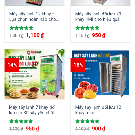
Máy sấy lạnh 12 khay –
Máy sấy lạnh đối lưu 20
Lựa chọn hoàn hảo cho
khay HMI cho hiệu quả
sấy khô nông sản chất
sấy tối ưu
lượng cao
Giá
1,100
₫
Giá
Giá
950
₫
Giá
Được xếp
Được xếp
1,300
₫
1,150
₫
gốc
hiện
gốc
hiện
hạng
5.00
hạng
5.00
là:
tại
là:
tại
5 sao
5 sao
1,300 ₫.
là:
1,150 ₫.
là:
1,100 ₫.
950 ₫.
-14%
-18%
Máy sấy lạnh 7 khay đối
Máy sấy lạnh đối lưu 12
lưu gió 3D sấy yến chất
khay mini
lượng hiệu quả
Giá
950
₫
Giá
Giá
900
₫
Giá
Được xếp
Được xếp
1,100
₫
1,100
₫
gốc
hiện
gốc
hiện
hạng
4.67
hạng
5.00