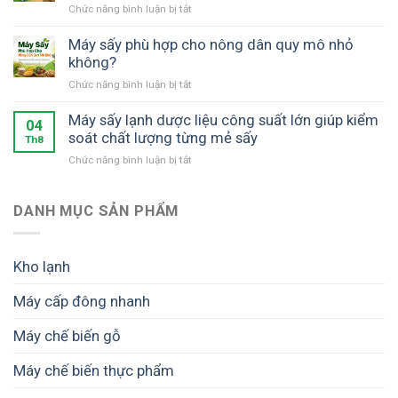
ở
Chức năng bình luận bị tắt
Máy
sấy
Máy sấy phù hợp cho nông dân quy mô nhỏ
SUNSAY
không?
có
ở
Chức năng bình luận bị tắt
những
Máy
công
sấy
Máy sấy lạnh dược liệu công suất lớn giúp kiểm
suất
04
phù
soát chất lượng từng mẻ sấy
nào?
Th8
hợp
Cách
ở
Chức năng bình luận bị tắt
cho
chọn
Máy
nông
phù
sấy
dân
hợp
lạnh
DANH MỤC SẢN PHẨM
quy
nhu
dược
mô
cầu
liệu
nhỏ
công
không?
Kho lạnh
suất
lớn
Máy cấp đông nhanh
giúp
kiểm
Máy chế biến gỗ
soát
chất
lượng
Máy chế biến thực phẩm
từng