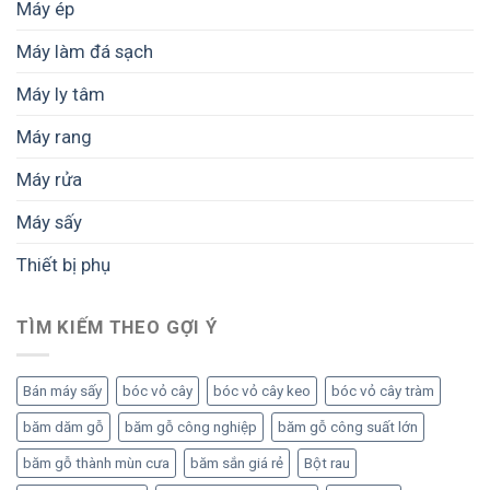
mẻ
Máy ép
sấy
Máy làm đá sạch
Máy ly tâm
Máy rang
Máy rửa
Máy sấy
Thiết bị phụ
TÌM KIẾM THEO GỢI Ý
Bán máy sấy
bóc vỏ cây
bóc vỏ cây keo
bóc vỏ cây tràm
băm dăm gỗ
băm gỗ công nghiệp
băm gỗ công suất lớn
băm gỗ thành mùn cưa
băm sắn giá rẻ
Bột rau