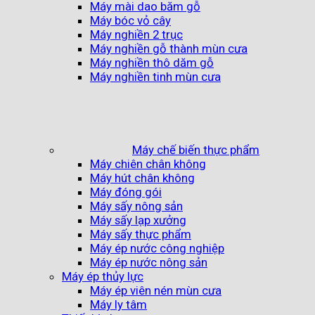
Máy mài dao băm gỗ
Máy bóc vỏ cây
Máy nghiền 2 trục
Máy nghiền gỗ thành mùn cưa
Máy nghiền thô dăm gỗ
Máy nghiền tinh mùn cưa
Máy chế biến thực phẩm
Máy chiên chân không
Máy hút chân không
Máy đóng gói
Máy sấy nông sản
Máy sấy lạp xưởng
Máy sấy thực phẩm
Máy ép nước công nghiệp
Máy ép nước nông sản
Máy ép thủy lực
Máy ép viên nén mùn cưa
Máy ly tâm