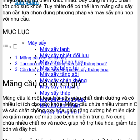
nhiều những ưu điểm khác nhau. Đây cũng là thực phẩm
Sản phẩm
tốt cho sức khoẻ. Tuy nhiên để có thể làm mãng cầu sấy
bạn cần lựa chọn đúng phương pháp và máy sấy phù hợp
với nhu cầu.
MỤC LỤC
Máy sấy
Máy sấy lạnh
Máy sấy nhiệt đối lưu
Mãng cầu có lợi ích gì?
Máy sấy thăng hoa
Tại sao nên làm mãng cầu sấy thăng hoa?
Máy sấy băng tải
Cần lưu ý gì khi sử dụng máy sấy thăng hoa
Máy sấy tầng sôi
Máy sấy chân không
Mãng cầu có lợi ích gì?
Máy sấy vĩ ngang
Máy sấy tháp
Mãng cầu là một loại trái cây giàu chất dinh dưỡng và có
Máy sấy thùng quay
nhiều lợi ích cho sức khỏe. Mãng cầu chứa nhiều vitamin C
Máy sấy khí động
và các chất chống oxy hóa, giúp tăng cường hệ miễn dịch
Tủ sấy thí nghiệm
và giảm nguy cơ mắc các bệnh nhiễm trùng. Nó cũng
chứa nhiều chất xơ và nước, giúp hỗ trợ tiêu hóa, giảm táo
bón và đầy hơi.