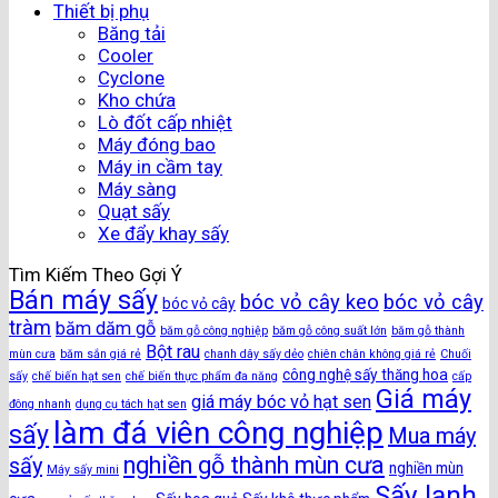
Thiết bị phụ
Băng tải
Cooler
Cyclone
Kho chứa
Lò đốt cấp nhiệt
Máy đóng bao
Máy in cầm tay
Máy sàng
Quạt sấy
Xe đẩy khay sấy
Tìm Kiếm Theo Gợi Ý
Bán máy sấy
bóc vỏ cây keo
bóc vỏ cây
bóc vỏ cây
tràm
băm dăm gỗ
băm gỗ công nghiệp
băm gỗ công suất lớn
băm gỗ thành
Bột rau
mùn cưa
băm sắn giá rẻ
chanh dây sấy dẻo
chiên chân không giá rẻ
Chuối
công nghệ sấy thăng hoa
sấy
chế biến hạt sen
chế biến thực phẩm đa năng
cấp
Giá máy
giá máy bóc vỏ hạt sen
đông nhanh
dụng cụ tách hạt sen
làm đá viên công nghiệp
sấy
Mua máy
nghiền gỗ thành mùn cưa
sấy
nghiền mùn
Máy sấy mini
Sấy lạnh