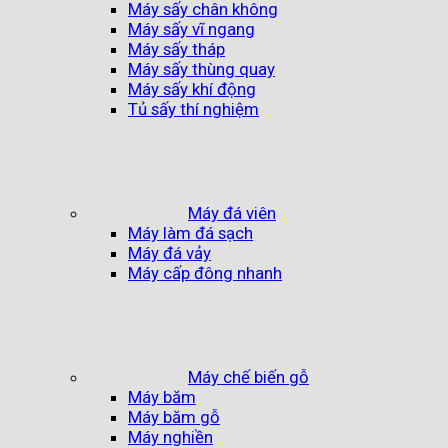
Máy sấy chân không
Máy sấy vĩ ngang
Máy sấy tháp
Máy sấy thùng quay
Máy sấy khí động
Tủ sấy thí nghiệm
Máy đá viên
Máy làm đá sạch
Máy đá vảy
Máy cấp đông nhanh
Máy chế biến gỗ
Máy băm
Máy băm gỗ
Máy nghiền