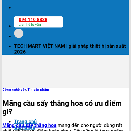
094 110 8888
Liên hệ tư vấn
TECH MART VIỆT NAM | giải pháp thiết bị sản xuất
2026
Công nghệ sấy
,
Tin sản phẩm
Mãng cầu sấy thăng hoa có ưu điểm
gì?
Trang chủ
Mãng cầu sấy thăng hoa
mang đến cho người dùng rất
Giới thiệu