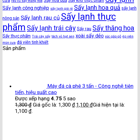
cưa
Sấy hoa quả
Sấy khô thực phẩm
rau củ sấy thăng hoa
Sấy lạnh hoa quả
Sấy lạnh công nghiệp
sấy lạnh
sấy lạnh giá rẻ
Sấy lạnh thực
Sấy lạnh rau củ
nông sản
phẩm
Sấy lạnh trái cây
Sấy thăng hoa
Sấy rau
xoài sấy dẻo
Sấy thực phẩm
Trái cây sấy
tách vỏ hạt sen
xúc gắp gỗ
ép viên
đá viên tinh khiết
mùn cưa
Sản phẩm
Máy đá cà phê 3 tấn - Công nghệ tiên
tiến, hiệu suất cao
Được xếp hạng
4.75
5 sao
1,300
₫
Giá gốc là: 1,300 ₫.
1,100
₫
Giá hiện tại là:
1,100 ₫.