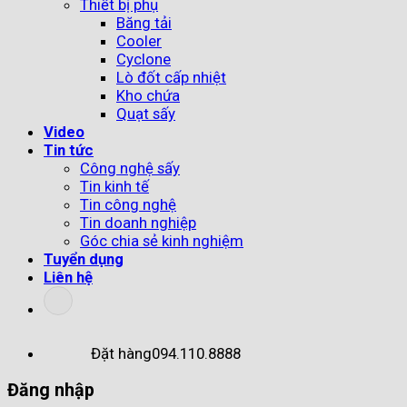
Thiết bị phụ
Băng tải
Cooler
Cyclone
Lò đốt cấp nhiệt
Kho chứa
Quạt sấy
Video
Tin tức
Công nghệ sấy
Tin kinh tế
Tin công nghệ
Tin doanh nghiệp
Góc chia sẻ kinh nghiệm
Tuyển dụng
Liên hệ
Đặt hàng
094.110.8888
Đăng nhập