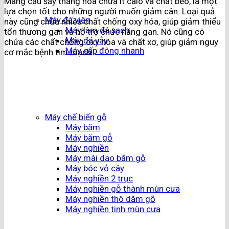
Mãng cầu sấy thăng hoa chứa ít calo và chất béo, là một
lựa chọn tốt cho những người muốn giảm cân. Loại quả
Máy đá viên
này cũng chứa nhiều chất chống oxy hóa, giúp giảm thiểu
Máy làm đá sạch
tổn thương gan và hỗ trợ chức năng gan. Nó cũng có
Máy đá vảy
chứa các chất chống oxy hóa và chất xơ, giúp giảm nguy
Máy cấp đông nhanh
cơ mắc bệnh tim mạch.
Máy chế biến gỗ
Máy băm
Máy băm gỗ
Máy nghiền
Máy mài dao băm gỗ
Máy bóc vỏ cây
Máy nghiền 2 trục
Máy nghiền gỗ thành mùn cưa
Máy nghiền thô dăm gỗ
Máy nghiền tinh mùn cưa