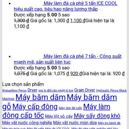
Máy làm đá cà phê 5 tấn ICE COOL
hiệu suất cao, tiêu hao năng lượng thấp
Được xếp hạng
5.00
5 sao
1,300
₫
Giá gốc là: 1,300 ₫.
1,100
₫
Giá hiện tại là:
1,100 ₫.
Máy làm đá cà phê 7 tấn - Công suất
mạnh mẽ, sản xuất liên tục
Được xếp hạng
5.00
5 sao
1,075
₫
Giá gốc là: 1,075 ₫.
920
₫
Giá hiện tại là: 920 ₫.
Lựa chọn sản phẩm
Dryer
Grain Dryer
Briquetting Press
giá lò đốt cấp nhiệt lò hơi
Hydraulic Press Block
Máy băm dăm
Máy băm dăm
Machine
gỗ
Máy cấp đông
Máy làm
Máy làm đá cafe
đông cấp tốc
Máy sấy đông khô
Máy lột vỏ cây
Máy vắt nước công nghiệp
Máy vắt nước mùn dừa
Máy ép bánh đà
Máy ép mùn cưa
Máy đá cafe
Máy đá ICE COOL
Máy đá viên cafe
nghiền phế liệu