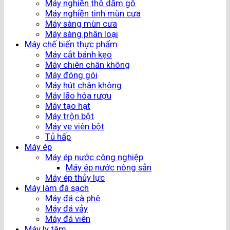
Máy nghiền thô dăm gỗ
Máy nghiền tinh mùn cưa
Máy sàng mùn cưa
Máy sàng phân loại
Máy chế biến thực phẩm
Máy cắt bánh kẹo
Máy chiên chân không
Máy đóng gói
Máy hút chân không
Máy lão hóa rượu
Máy tạo hạt
Máy trộn bột
Máy ve viên bột
Tủ hấp
Máy ép
Máy ép nước công nghiệp
Máy ép nước nông sản
Máy ép thủy lực
Máy làm đá sạch
Máy đá cà phê
Máy đá vảy
Máy đá viên
Máy ly tâm