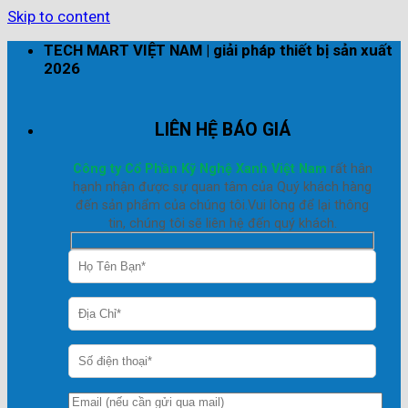
Skip to content
TECH MART VIỆT NAM | giải pháp thiết bị sản xuất
2026
LIÊN HỆ BÁO GIÁ
Công ty Cổ Phần Kỹ Nghệ Xanh Việt Nam
rất hân
hạnh nhận được sự quan tâm của Quý khách hàng
đến sản phẩm của chúng tôi.Vui lòng để lại thông
tin, chúng tôi sẽ liên hệ đến quý khách.