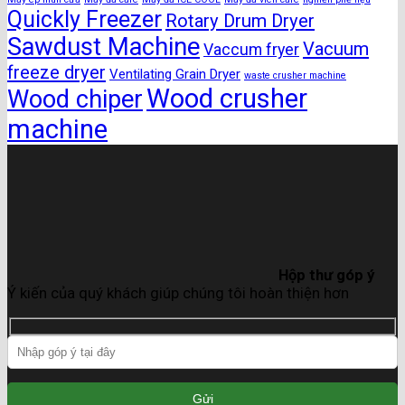
Quickly Freezer
Rotary Drum Dryer
Sawdust Machine
Vacuum
Vaccum fryer
freeze dryer
Ventilating Grain Dryer
waste crusher machine
Wood crusher
Wood chiper
machine
Hộp thư góp ý
Ý kiến của quý khách giúp chúng tôi hoàn thiện hơn