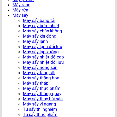
Máy rang
Máy rửa
Máy sấy
Máy sấy băng tải
Máy sấy bơm nhiệt
Máy sấy chân không
Máy sấy khí động
Máy sấy lạnh
Máy sấy lạnh đối lưu
Máy sấy lạp xưởng
Máy sấy nhiệt độ cao
Máy sấy nhiệt đối lưu
Máy sấy nông sản
Máy sấy tầng sôi
Máy sấy thăng hoa
Máy sấy tháp
Máy sấy thực phẩm
Máy sấy thùng quay
Máy sấy thủy hải sản
Máy sấy vĩ ngang
Tủ sấy thí nghiệm
Tủ sấy thực phẩm