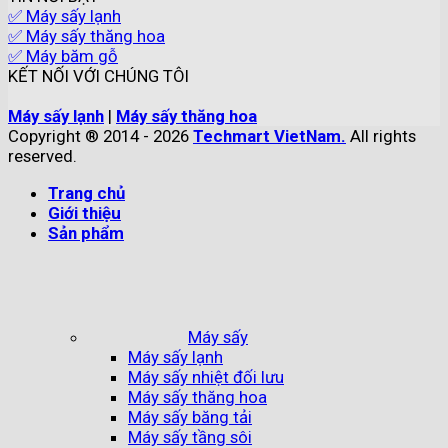
✅ Máy sấy lạnh
✅ Máy sấy thăng hoa
✅ Máy băm gỗ
KẾT NỐI VỚI CHÚNG TÔI
Máy sấy lạnh
|
Máy sấy thăng hoa
Copyright ® 2014 - 2026
Techmart VietNam.
All rights
reserved.
Trang chủ
Giới thiệu
Sản phẩm
Máy sấy
Máy sấy lạnh
Máy sấy nhiệt đối lưu
Máy sấy thăng hoa
Máy sấy băng tải
Máy sấy tầng sôi