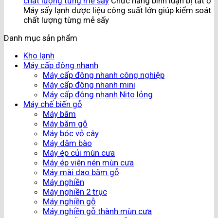
chất lượng từng mẻ sấy
Chức năng bình luận bị tắt
ở
Máy sấy lạnh dược liệu công suất lớn giúp kiểm soát
chất lượng từng mẻ sấy
Danh mục sản phẩm
Kho lạnh
Máy cấp đông nhanh
Máy cấp đông nhanh công nghiệp
Máy cấp đông nhanh mini
Máy cấp đông nhanh Nito lỏng
Máy chế biến gỗ
Máy băm
Máy băm gỗ
Máy bóc vỏ cây
Máy dăm bào
Máy ép củi mùn cưa
Máy ép viên nén mùn cưa
Máy mài dao băm gỗ
Máy nghiền
Máy nghiền 2 trục
Máy nghiền gỗ
Máy nghiền gỗ thành mùn cưa