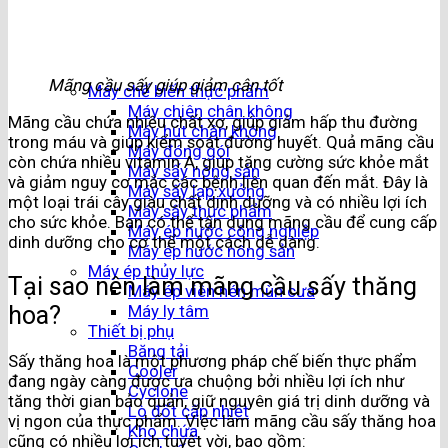
Mãng cầu sấy giúp giảm cân tốt
Máy chế biến thực phẩm
Máy chiên chân không
Mãng cầu chứa nhiều chất xơ, giúp giảm hấp thu đường
Máy hút chân không
trong máu và giúp kiểm soát đường huyết. Quả mãng cầu
Máy đóng gói
còn chứa nhiều vitamin A, giúp tăng cường sức khỏe mắt
Máy sấy nông sản
và giảm nguy cơ mắc các bệnh liên quan đến mắt. Đây là
Máy sấy lạp xưởng
một loại trái cây giàu chất dinh dưỡng và có nhiều lợi ích
Máy sấy thực phẩm
cho sức khỏe. Bạn có thể tận dụng mãng cầu để cung cấp
Máy ép nước công nghiệp
dinh dưỡng cho cơ thể một cách dễ dàng.
Máy ép nước nông sản
Máy ép thủy lực
Tại sao nên làm mãng cầu sấy thăng
Máy ép viên nén mùn cưa
hoa?
Máy ly tâm
Thiết bị phụ
Băng tải
Sấy thăng hoa là một phương pháp chế biến thực phẩm
Cooler
đang ngày càng được ưa chuộng bởi nhiều lợi ích như
Cyclone
tăng thời gian bảo quản, giữ nguyên giá trị dinh dưỡng và
Lò đốt cấp nhiệt
vị ngon của thực phẩm. Việc làm mãng cầu sấy thăng hoa
Kho chứa
cũng có nhiều lợi ích tuyệt vời, bao gồm: