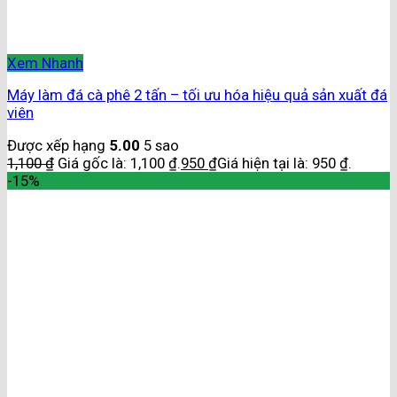
Xem Nhanh
Máy làm đá cà phê 2 tấn – tối ưu hóa hiệu quả sản xuất đá
viên
Được xếp hạng
5.00
5 sao
1,100
₫
Giá gốc là: 1,100 ₫.
950
₫
Giá hiện tại là: 950 ₫.
-15%