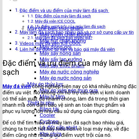
Đặc điểm và ưu điểm của máy làm đá sạch
Đặc điểm của máy làm đá sạch
Máy đá viên ICE COOL
Ưu điểm vượt trội của máy làm đá sạch
Máy chế biến thực phẩm
Máy làm đá sạch bao nhiêu giá và cơ sở cung cấp uy tín
Máy chiên chân không
Máy làm đá sạch bao nhiêu giá?
Máy hút chân không
Videos máy đá viên ICE COOL
Máy đóng gói
Liên hệ để được tư vấn và báo giá máy đá viên
Máy sấy nông sản
Máy sấy lạp xưởng
Đặc điểm và ưu điểm của máy làm đá
Máy sấy thực phẩm
sạch
Máy ép nước công nghiệp
Máy ép nước nông sản
Máy ép thủy lực
Máy đá viên
công nghiệp hiện nay có khá nhiều những đặc
Máy ép viên nén mùn cưa
điểm ưu việt. Nó không chỉ hỗ trợ các đơn vị kinh doanh
Máy ly tâm
có thể sản xuất đá nhanh chóng, làm đá trong thời gian
Thiết bị phụ
nhanh mà còn đảm bảo vệ sinh an toàn thực phẩm và
Băng tải
phục vụ lượng lớn nhu cầu sử dụng của người dùng.
Cooler
Cyclone
Để có thể tìm hiểu về máy làm đá sạch bao nhiêu giá,
Lò đốt cấp nhiệt
chúng ta trước hết hãy hiểu hơn về loại máy này, về đặc
Kho chứa
điểm cũng như những ưu điểm vượt trội của nó.