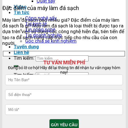
Quạt sấy
Video
Đặc điểm của máy làm đá sạch
Tin tức
Công nghệ sấy
Máy làm đá sạch bao nhiêu giá? Đặc điểm của máy làm
Tin kinh tế
đá sạch là gì? Máy làm đá sạch là loại thiết bị được tạo ra
Tin công nghệ
dựa trên việc sử dụng các công nghệ hiện đại, tiên tiến để
Tin doanh nghiệp
tạo ra đá sạch cung cấp trực tiếp cho nhu cầu của con
Góc chia sẻ kinh nghiệm
người.
Tuyển dụng
Liên hệ
Tìm kiếm:
TƯ VẤN MIỄN PHÍ
Đừng bỏ lỡ cơ hội! Hãy để lại thông tin để nhận tư vấn ngay hôm
nay!
Tìm kiếm: