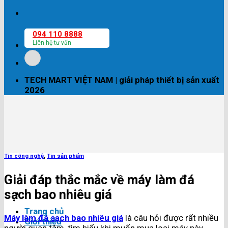
094 110 8888
Liên hệ tư vấn
TECH MART VIỆT NAM | giải pháp thiết bị sản xuất
2026
Tin công nghệ
,
Tin sản phẩm
Giải đáp thắc mắc về máy làm đá
sạch bao nhiêu giá
Trang chủ
Máy làm đá sạch bao nhiêu giá
là câu hỏi được rất nhiều
Giới thiệu