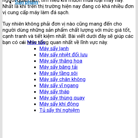
người quan tâm, tìm hiểu khi muốn mua loại máy này.
Sản phẩm
Nhất là khi trên thị trường hiện nay đang có khá nhiều đơn
vị cung cấp máy làm đá sạch.
Tuy nhiên không phải đơn vị nào cũng mang đến cho
người dùng những sản phẩm chất lượng với mức giá tốt,
cạnh tranh và tiết kiệm nhất. Bài viết dưới đây sẽ giúp các
bạn có cái nhìn tổng quan nhất về lĩnh vực này.
Máy sấy
Máy sấy lạnh
Máy sấy nhiệt đối lưu
Máy sấy thăng hoa
Máy sấy băng tải
Máy sấy tầng sôi
Máy sấy chân không
Máy sấy vĩ ngang
Máy sấy tháp
Máy sấy thùng quay
Máy sấy khí động
Tủ sấy thí nghiệm