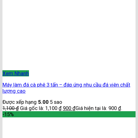
Xem Nhanh
Máy làm đá cà phê 3 tấn – đáp ứng nhu cầu đá viên chất
lượng cao
Được xếp hạng
5.00
5 sao
1,100
₫
Giá gốc là: 1,100 ₫.
900
₫
Giá hiện tại là: 900 ₫.
-15%