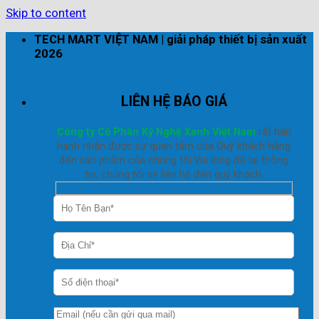
Skip to content
TECH MART VIỆT NAM | giải pháp thiết bị sản xuất
2026
LIÊN HỆ BÁO GIÁ
Công ty Cổ Phần Kỹ Nghệ Xanh Việt Nam
rất hân
hạnh nhận được sự quan tâm của Quý khách hàng
đến sản phẩm của chúng tôi.Vui lòng để lại thông
tin, chúng tôi sẽ liên hệ đến quý khách.