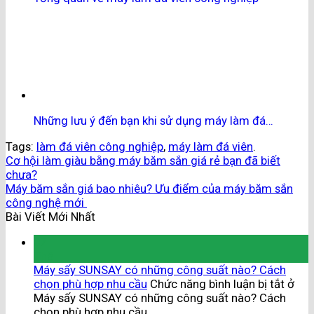
Những lưu ý đến bạn khi sử dụng máy làm đá…
Tags:
làm đá viên công nghiệp
,
máy làm đá viên
.
Cơ hội làm giàu bằng máy băm sắn giá rẻ bạn đã biết
chưa?
Máy băm sắn giá bao nhiêu? Ưu điểm của máy băm sắn
công nghệ mới
Bài Viết Mới Nhất
07
Th8
Máy sấy SUNSAY có những công suất nào? Cách
chọn phù hợp nhu cầu
Chức năng bình luận bị tắt
ở
Máy sấy SUNSAY có những công suất nào? Cách
chọn phù hợp nhu cầu