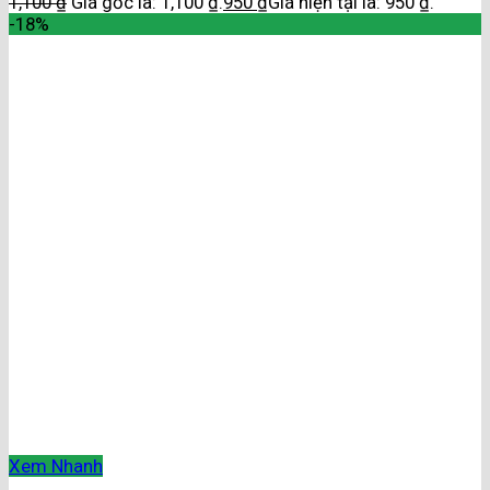
1,100
₫
Giá gốc là: 1,100 ₫.
950
₫
Giá hiện tại là: 950 ₫.
-18%
Xem Nhanh