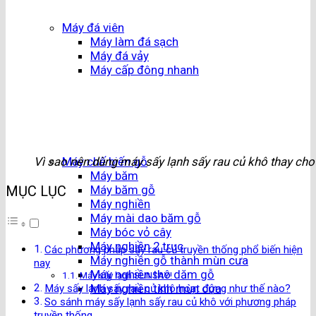
Máy đá viên
Máy làm đá sạch
Máy đá vảy
Máy cấp đông nhanh
Vì sao nên dùng máy sấy lạnh sấy rau củ khô thay ch
Máy chế biến gỗ
Máy băm
MỤC LỤC
Máy băm gỗ
Máy nghiền
Máy mài dao băm gỗ
Máy bóc vỏ cây
Máy nghiền 2 trục
Các phương pháp sấy rau củ truyền thống phổ biến hiện
Máy nghiền gỗ thành mùn cưa
nay
Máy nghiền thô dăm gỗ
Máy sấy lạnh SUNSAY!
Máy nghiền tinh mùn cưa
Máy sấy lạnh sấy rau củ khô hoạt động như thế nào?
So sánh máy sấy lạnh sấy rau củ khô với phương pháp
truyền thống