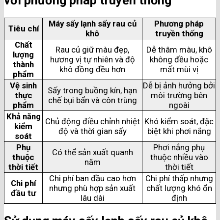
với phương pháp truyền thống
Máy sấy lạnh sấy rau củ
Phương pháp
Tiêu chí
khô
truyền thống
Chất
Rau củ giữ màu đẹp,
Dễ thâm màu, khô
lượng
hương vị tự nhiên và độ
không đều hoặc
thành
khô đồng đều hơn
mất mùi vị
phẩm
Vệ sinh
Dễ bị ảnh hưởng bởi
Sấy trong buồng kín, hạn
thực
môi trường bên
chế bụi bẩn và côn trùng
phẩm
ngoài
Khả năng
Chủ động điều chỉnh nhiệt
Khó kiểm soát, đặc
kiểm
độ và thời gian sấy
biệt khi phơi nắng
soát
Phụ
Phơi nắng phụ
Có thể sản xuất quanh
thuộc
thuộc nhiều vào
năm
thời tiết
thời tiết
Chi phí ban đầu cao hơn
Chi phí thấp nhưng
Chi phí
nhưng phù hợp sản xuất
chất lượng khó ổn
đầu tư
lâu dài
định