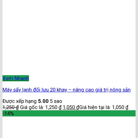
Xem Nhanh
Máy sấy lạnh đối lưu 20 khay – nâng cao giá trị nông sản
Được xếp hạng
5.00
5 sao
1,250
₫
Giá gốc là: 1,250 ₫.
1,050
₫
Giá hiện tại là: 1,050 ₫.
-14%