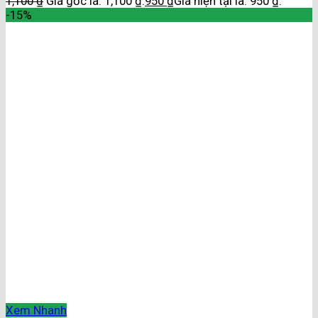
1,100
₫
Giá gốc là: 1,100 ₫.
950
₫
Giá hiện tại là: 950 ₫.
-15%
Xem Nhanh