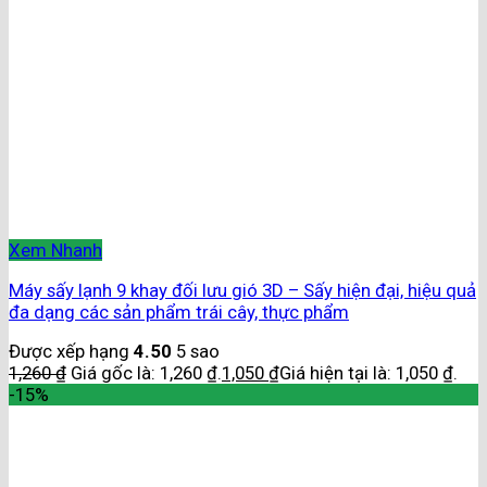
Xem Nhanh
Máy sấy lạnh 9 khay đối lưu gió 3D – Sấy hiện đại, hiệu quả
đa dạng các sản phẩm trái cây, thực phẩm
Được xếp hạng
4.50
5 sao
1,260
₫
Giá gốc là: 1,260 ₫.
1,050
₫
Giá hiện tại là: 1,050 ₫.
-15%