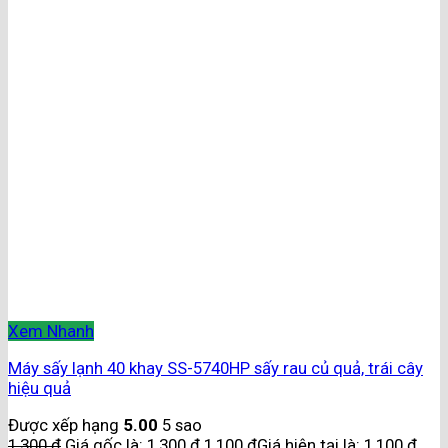
Xem Nhanh
Máy sấy lạnh 40 khay SS-5740HP sấy rau củ quả, trái cây
hiệu quả
Được xếp hạng
5.00
5 sao
1,300
₫
Giá gốc là: 1,300 ₫.
1,100
₫
Giá hiện tại là: 1,100 ₫.