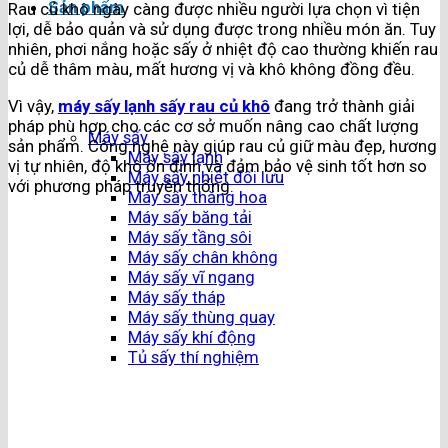
Sản phẩm
Rau củ khô ngày càng được nhiều người lựa chọn vì tiện
lợi, dễ bảo quản và sử dụng được trong nhiều món ăn. Tuy
nhiên, phơi nắng hoặc sấy ở nhiệt độ cao thường khiến rau
củ dễ thâm màu, mất hương vị và khô không đồng đều.
Vì vậy,
máy sấy lạnh sấy rau củ khô
đang trở thành giải
pháp phù hợp cho các cơ sở muốn nâng cao chất lượng
Máy sấy
sản phẩm. Công nghệ này giúp rau củ giữ màu đẹp, hương
Máy sấy lạnh
vị tự nhiên, độ khô ổn định và đảm bảo vệ sinh tốt hơn so
Máy sấy nhiệt đối lưu
với phương pháp truyền thống.
Máy sấy thăng hoa
Máy sấy băng tải
Máy sấy tầng sôi
Máy sấy chân không
Máy sấy vĩ ngang
Máy sấy tháp
Máy sấy thùng quay
Máy sấy khí động
Tủ sấy thí nghiệm