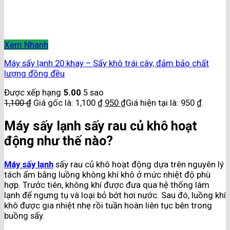
Xem Nhanh
Máy sấy lạnh 20 khay – Sấy khô trái cây, đảm bảo chất
lượng đồng đều
Được xếp hạng
5.00
5 sao
1,100
₫
Giá gốc là: 1,100 ₫.
950
₫
Giá hiện tại là: 950 ₫.
Máy sấy lạnh sấy rau củ khô hoạt
động như thế nào?
Máy sấy lạnh
sấy rau củ khô hoạt động dựa trên nguyên lý
tách ẩm bằng luồng không khí khô ở mức nhiệt độ phù
hợp. Trước tiên, không khí được đưa qua hệ thống làm
lạnh để ngưng tụ và loại bỏ bớt hơi nước. Sau đó, luồng khí
khô được gia nhiệt nhẹ rồi tuần hoàn liên tục bên trong
buồng sấy.