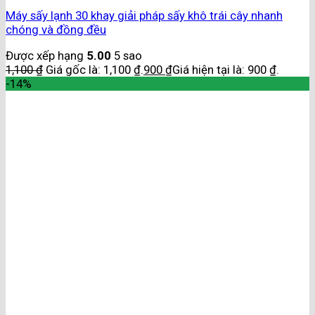
Máy sấy lạnh 30 khay giải pháp sấy khô trái cây nhanh
chóng và đồng đều
Được xếp hạng
5.00
5 sao
1,100
₫
Giá gốc là: 1,100 ₫.
900
₫
Giá hiện tại là: 900 ₫.
-14%