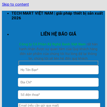
Skip to content
TECH MART VIỆT NAM | giải pháp thiết bị sản xuất
2026
LIÊN HỆ BÁO GIÁ
Công ty Cổ Phần Kỹ Nghệ Xanh Việt Nam
rất hân
hạnh nhận được sự quan tâm của Quý khách hàng
đến sản phẩm của chúng tôi.Vui lòng để lại thông
tin, chúng tôi sẽ liên hệ đến quý khách.