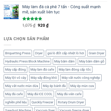
hạng
5.00
gốc
hiện
5 sao
Máy làm đá cà phê 7 tấn - Công suất mạnh
là:
tại
mẽ, sản xuất liên tục
1,300 ₫.
là:
1,100 ₫.
Được xếp
Giá
Giá
1,075
₫
920
₫
hạng
5.00
gốc
hiện
5 sao
là:
tại
LỰA CHỌN SẢN PHẨM
1,075 ₫.
là:
920 ₫.
Briquetting Press
Dryer
giá lò đốt cấp nhiệt lò hơi
Grain Dryer
Hydraulic Press Block Machine
Máy băm dăm
Máy băm dăm gỗ
Máy cấp đông
Máy làm đá cafe
Máy làm đông cấp tốc
Máy lột vỏ cây
Máy sấy đông khô
Máy vắt nước công nghiệp
Máy vắt nước mùn dừa
Máy ép bánh đà
Máy ép mùn cưa
Máy đá cafe
Máy đá ICE COOL
Máy đá viên cafe
nghiền phế liệu
Quickly Freezer
Rotary Drum Dryer
Sawdust Machine
Vaccum fryer
Vacuum freeze dryer