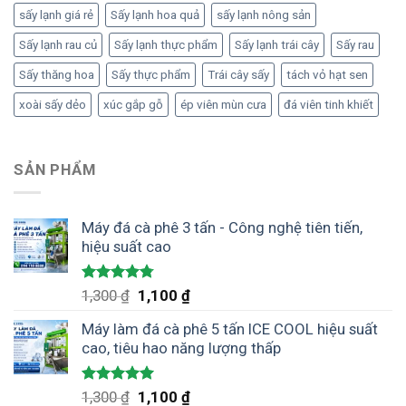
sấy lạnh giá rẻ
Sấy lạnh hoa quả
sấy lạnh nông sản
Sấy lạnh rau củ
Sấy lạnh thực phẩm
Sấy lạnh trái cây
Sấy rau
Sấy thăng hoa
Sấy thực phẩm
Trái cây sấy
tách vỏ hạt sen
xoài sấy dẻo
xúc gắp gỗ
ép viên mùn cưa
đá viên tinh khiết
SẢN PHẨM
Máy đá cà phê 3 tấn - Công nghệ tiên tiến,
hiệu suất cao
Được xếp
Giá
Giá
1,300
₫
1,100
₫
hạng
4.75
gốc
hiện
5 sao
Máy làm đá cà phê 5 tấn ICE COOL hiệu suất
là:
tại
cao, tiêu hao năng lượng thấp
1,300 ₫.
là:
1,100 ₫.
Được xếp
Giá
Giá
1,300
₫
1,100
₫