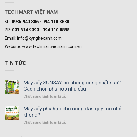
TECH MART VIỆT NAM
KD:
0935.940.886 - 094.110.8888
PP:
093.614.9999 - 094.110.8888
Email: info@kynghexanh.com
Website: www.techmartvietnam.com.vn
TIN TỨC
Máy sấy SUNSAY có những công suất nào?
Cách chọn phù hợp nhu cầu
ở
Chức năng bình luận bị tắt
Máy
sấy
Máy sấy phù hợp cho nông dân quy mô nhỏ
SUNSAY
không?
có
ở
Chức năng bình luận bị tắt
những
Máy
công
sấy
suất