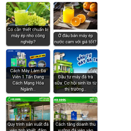
Có cần thiết chuẩn bị
máy ép nho công
Ở đâu bán máy ép
nghiệp?
nước cam với giá tốt?
Cách Máy Làm Đá
Viên 1 Tấn Đang
Đầu tư máy đá trà
Cách Mạng Hóa
sữa: Cơ hội sinh lời từ
Ngành…
thị trường…
Quy trình sản xuất đá
Cách tăng doanh thu
viên tinh khiết, đảm
xưởng đá viên vào