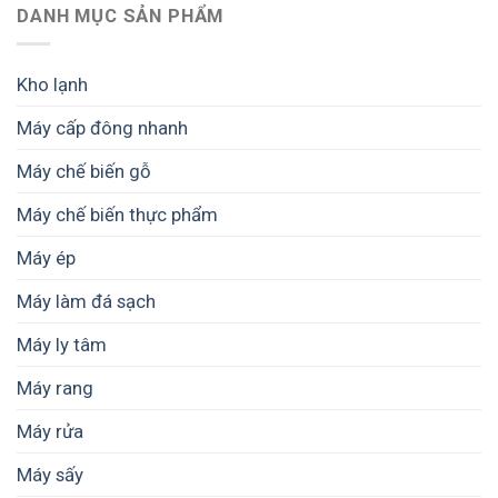
hợp
lạnh
DANH MỤC SẢN PHẨM
quy
nhu
dược
mô
cầu
liệu
nhỏ
công
không?
Kho lạnh
suất
lớn
Máy cấp đông nhanh
giúp
kiểm
Máy chế biến gỗ
soát
chất
lượng
Máy chế biến thực phẩm
từng
mẻ
Máy ép
sấy
Máy làm đá sạch
Máy ly tâm
Máy rang
Máy rửa
Máy sấy