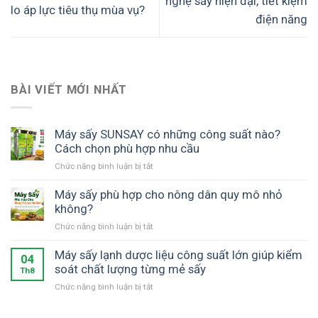
nghệ sấy hiện đại, tiết kiệm
lo áp lực tiêu thụ mùa vụ?
điện năng
BÀI VIẾT MỚI NHẤT
Máy sấy SUNSAY có những công suất nào?
Cách chọn phù hợp nhu cầu
ở
Chức năng bình luận bị tắt
Máy
sấy
Máy sấy phù hợp cho nông dân quy mô nhỏ
SUNSAY
không?
có
ở
Chức năng bình luận bị tắt
những
Máy
công
sấy
Máy sấy lạnh dược liệu công suất lớn giúp kiểm
suất
04
phù
soát chất lượng từng mẻ sấy
nào?
Th8
hợp
Cách
ở
Chức năng bình luận bị tắt
cho
chọn
Máy
nông
phù
sấy
dân