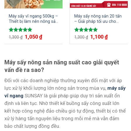
Máy sấy vĩ ngang 500kg –
Máy sấy nông sản 20 tấn
Thiết bị làm nên nông sản
– Giải pháp tối ưu cho
sấy khô chất lượng cao
sản phẩm nông nghiệp
chất lượng
Giá
1,050
₫
Giá
Giá
1,100
₫
Giá
Được xếp
Được xếp
1,300
₫
1,300
₫
gốc
hiện
gốc
hiện
hạng
5.00
hạng
5.00
là:
tại
là:
tại
5 sao
5 sao
1,300 ₫.
là:
1,300 ₫.
là:
1,050 ₫.
1,100 ₫.
Máy sấy nông sản năng suất cao giải quyết
vấn đề ra sao?
Đối với các doanh nghiệp thường xuyên đối mặt với áp
lực xử lý khối lượng lớn nông sản trong mùa vụ,
máy sấy
vĩ ngang
SUNSAY là giải pháp giúp duy trì sản xuất ổn
định và liên tục. Nhờ thiết kế buồng sấy công suất lớn
kết hợp công nghệ đảo chiều gió tự động, thiết bị có thể
xử lý hàng tấn nguyên liệu trong mỗi mẻ mà vẫn đảm
bảo chất lượng đồng đều.