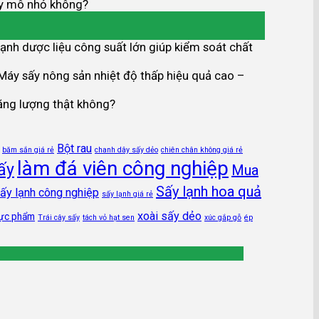
y mô nhỏ không?
ạnh dược liệu công suất lớn giúp kiểm soát chất
Máy sấy nông sản nhiệt độ thấp hiệu quả cao –
ăng lượng thật không?
Bột rau
băm sắn giá rẻ
chanh dây sấy dẻo
chiên chân không giá rẻ
làm đá viên công nghiệp
ấy
Mua
Sấy lạnh hoa quả
ấy lạnh công nghiệp
sấy lạnh giá rẻ
xoài sấy dẻo
hực phẩm
Trái cây sấy
tách vỏ hạt sen
xúc gắp gỗ
ép