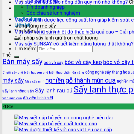
Tin công nghệ
Máy sấy phù hợp cho nông dân quy mô nhỏ không?
Ch
Tin doanh nghiệp
04
Góc chia sẻ kinh nghiệm
Th8
Tuyển dụng
Máy sấy lạnh dược liệu công suất lớn giúp kiểm soát 
Liên hệ
lượng từng mẻ sấy
Tìm kiếm:
Máy sấy nông sản nhiệt độ thấp hiệu quả cao – Giải ph
Giải pháp sấy lạnh giữ trọn chất lượng
Máy sấy SUNSAY có tiết kiệm năng lượng thật không?
Tìm kiếm:
Thẻ
Bán máy sấy
bóc vỏ cây keo
bóc vỏ cây 
bóc vỏ cây
công nghệ sấy thăng hoa
Chuối sấy
chế biến hạt sen
chế biến thực phẩm đa năng
c
nghiền gỗ thành mùn cưa
máy sấy
nghiền m
Máy sấy mini
Sấy lạnh thực 
Sấy lạnh rau củ
sấy lạnh nông sản
đá viên tinh khiết
viên mùn cưa
-18%