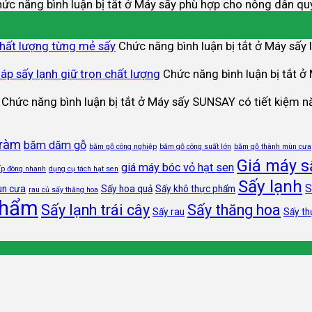
ức năng bình luận bị tắt
ở Máy sấy phù hợp cho nông dân qu
chất lượng từng mẻ sấy
Chức năng bình luận bị tắt
ở Máy sấy l
áp sấy lạnh giữ trọn chất lượng
Chức năng bình luận bị tắt
ở 
Chức năng bình luận bị tắt
ở Máy sấy SUNSAY có tiết kiệm n
tràm
băm dăm gỗ
băm gỗ công nghiệp
băm gỗ công suất lớn
băm gỗ thành mùn cưa
Giá máy s
giá máy bóc vỏ hạt sen
ấp đông nhanh
dụng cụ tách hạt sen
Sấy lạnh
S
ùn cưa
Sấy hoa quả
Sấy khô thực phẩm
rau củ sấy thăng hoa
phẩm
Sấy lạnh trái cây
Sấy thăng hoa
Sấy rau
Sấy t