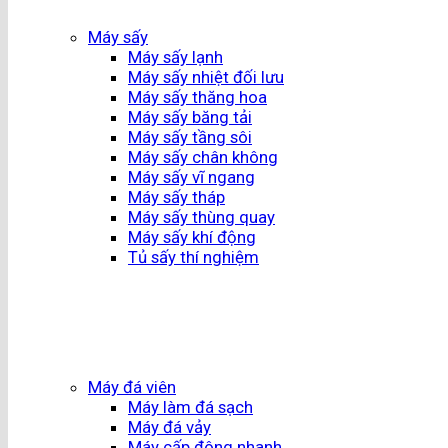
Máy sấy
Máy sấy lạnh
Máy sấy nhiệt đối lưu
Máy sấy thăng hoa
Máy sấy băng tải
Máy sấy tầng sôi
Máy sấy chân không
Máy sấy vĩ ngang
Máy sấy tháp
Máy sấy thùng quay
Máy sấy khí động
Tủ sấy thí nghiệm
Máy đá viên
Máy làm đá sạch
Máy đá vảy
Máy cấp đông nhanh