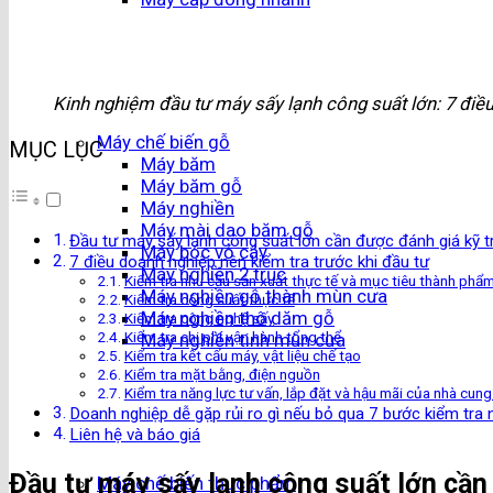
Kinh nghiệm đầu tư máy sấy lạnh công suất lớn: 7 điều
Máy chế biến gỗ
MỤC LỤC
Máy băm
Máy băm gỗ
Máy nghiền
Máy mài dao băm gỗ
Đầu tư máy sấy lạnh công suất lớn cần được đánh giá kỹ t
Máy bóc vỏ cây
7 điều doanh nghiệp nên kiểm tra trước khi đầu tư
Máy nghiền 2 trục
Kiểm tra nhu cầu sản xuất thực tế và mục tiêu thành phẩ
Máy nghiền gỗ thành mùn cưa
Kiểm tra công suất thực tế
Máy nghiền thô dăm gỗ
Kiểm tra công nghệ sấy
Kiểm tra chi phí vận hành tổng thể
Máy nghiền tinh mùn cưa
Kiểm tra kết cấu máy, vật liệu chế tạo
Kiểm tra mặt bằng, điện nguồn
Kiểm tra năng lực tư vấn, lắp đặt và hậu mãi của nhà cun
Doanh nghiệp dễ gặp rủi ro gì nếu bỏ qua 7 bước kiểm tra 
Liên hệ và báo giá
Đầu tư máy sấy lạnh công suất lớn cần
Máy chế biến thực phẩm