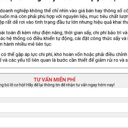
doanh nghiệp không thể chỉ nhìn vào giá bán hay thông số cô
ốn mà còn phải phù hợp với nguyên liệu, mục tiêu chất lượ
ệp rất dễ rơi vào tình trạng đầu tư lớn nhưng hiệu quả khai 
 toán đi kèm như điện năng, thời gian sấy, chi phí bảo trì v
Các hệ thống có điều khiển tự động, cài đặt công thức sấy và
ận hành nhiều mẻ liên tục.
ó thể gặp áp lực chi phí, khó hoàn vốn hoặc phải điều chỉnh h
ế và các yếu tố liên quan là bước cần thiết để giảm rủi ro và
TƯ VẤN MIỄN PHÍ
g bỏ lỡ cơ hội! Hãy để lại thông tin để nhận tư vấn ngay hôm nay!