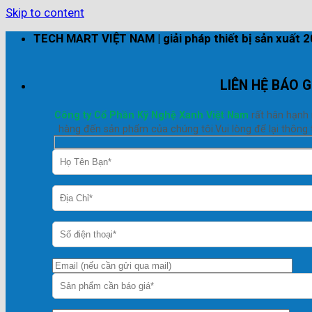
Skip to content
TECH MART VIỆT NAM | giải pháp thiết bị sản xuất 
LIÊN HỆ BÁO G
Công ty Cổ Phần Kỹ Nghệ Xanh Việt Nam
rất hân hạnh
hàng đến sản phẩm của chúng tôi.Vui lòng để lại thông t