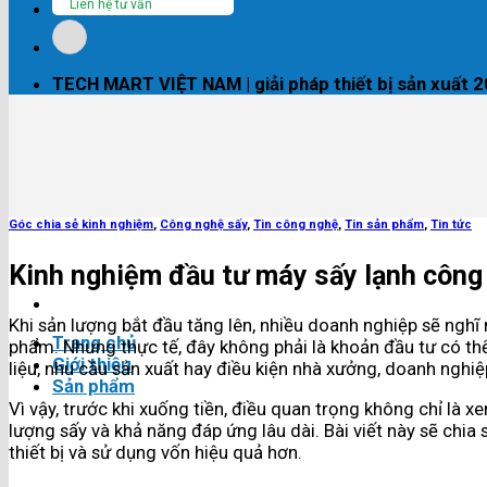
Liên hệ tư vấn
TECH MART VIỆT NAM | giải pháp thiết bị sản xuất 
Góc chia sẻ kinh nghiệm
,
Công nghệ sấy
,
Tin công nghệ
,
Tin sản phẩm
,
Tin tức
Kinh nghiệm đầu tư máy sấy lạnh công 
Khi sản lượng bắt đầu tăng lên, nhiều doanh nghiệp sẽ ngh
Trang chủ
phẩm. Nhưng thực tế, đây không phải là khoản đầu tư có th
Giới thiệu
liệu, nhu cầu sản xuất hay điều kiện nhà xưởng, doanh nghi
Sản phẩm
Vì vậy, trước khi xuống tiền, điều quan trọng không chỉ là x
lượng sấy và khả năng đáp ứng lâu dài. Bài viết này sẽ chia
thiết bị và sử dụng vốn hiệu quả hơn.