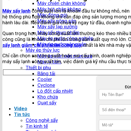
Máy chiên chân không
Máy hút chân không
Máy sấy lạnh
công suất lớn là khoản đầu tư không nhỏ, nên 
Máy đóng gói
hệ thống phù hợp không chỉ cần đáp ứng sản lượng mong mu
Máy sấy nông sản
hành lâu dài. Nếu đánh giá chưa kỹ ngay từ đầu, doanh nghi
Máy sấy lạp xưởng
Máy sấy thực phẩm
Quan trọng hơn, máy công suất lớn thường kéo theo nhiều bài
Máy ép nước công nghiệp
công cũng là khoản chi phí lớn trong sản xuất quy mô lớn. 
Máy ép nước nông sản
sấy lạnh giảm chi phí nhân công sấy
, nhất là khi nhà máy v
Máy ép thủy lực
Chỉ cần chọn sai công suất hoặc sai cấu hình, doanh nghiệp c
Máy ép viên nén mùn cưa
máy sấy lạnh công suất lớn, việc đánh giá kỹ nhu cầu thực t
Máy ly tâm
Thiết bị phụ
Băng tải
Cooler
Cyclone
Đừn
Lò đốt cấp nhiệt
Kho chứa
Quạt sấy
Video
Tin tức
Công nghệ sấy
Tin kinh tế