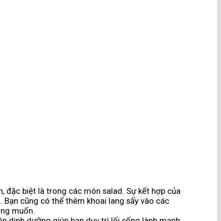
n, đặc biệt là trong các món salad. Sự kết hợp của
n. Bạn cũng có thể thêm khoai lang sấy vào các
ong muốn.
n dinh dưỡng giúp bạn duy trì lối sống lành mạnh