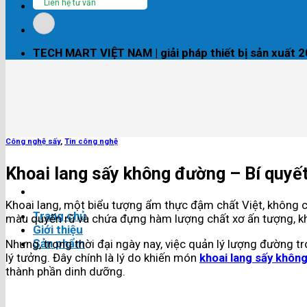
Liên hệ tư vấn
TECH MART VIỆT NAM | giải pháp thiết bị sản xuất 
Công nghệ sấy
,
Tin công nghệ
Khoai lang sấy không đường – Bí quyế
Khoai lang, một biểu tượng ẩm thực đậm chất Việt, không ch
Trang chủ
màu quyến rũ và chứa đựng hàm lượng chất xơ ấn tượng, kh
Giới thiệu
Sản phẩm
Nhưng, trong thời đại ngày nay, việc quản lý lượng đường t
lý tưởng. Đây chính là lý do khiến món
khoai lang sấy khôn
thành phần dinh dưỡng.