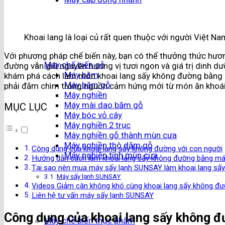
Khoai lang là loại củ rất quen thuộc với người Việt Na
Với phương pháp chế biến này, bạn có thể thưởng thức hươ
Máy chế biến gỗ
đường vẫn giữ nguyên hương vị tươi ngon và giá trị dinh dưỡ
Máy băm
khám phá cách làm món khoai lang sấy không đường bằng m
Máy băm gỗ
phải đắm chìm trong nguồn cảm hứng mới từ món ăn khoái
Máy nghiền
Máy mài dao băm gỗ
MỤC LỤC
Máy bóc vỏ cây
Máy nghiền 2 trục
Máy nghiền gỗ thành mùn cưa
Máy nghiền thô dăm gỗ
Công dụng của khoai lang sấy không đường với con người
Máy nghiền tinh mùn cưa
Hướng dẫn cách làm khoai lang sấy không đường bằng m
Tại sao nên mua máy sấy lạnh SUNSAY làm khoai lang sấ
Máy sấy lạnh SUNSAY
Videos Giảm cân không khó cùng khoai lang sấy không đ
Liên hệ tư vấn máy sấy lạnh SUNSAY
Công dụng của khoai lang sấy không đ
Máy chế biến thực phẩm