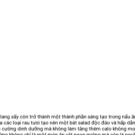
i lang sấy còn trở thành một thành phần sáng tạo trong nấu ă
a các loại rau tươi tạo nên một bát salad độc đáo và hấp dẫ
ăng cường dinh dưỡng mà không làm tăng thêm calo không m
ường không chỉ là một món ăn vặt ngon miệng mà còn là nguồ