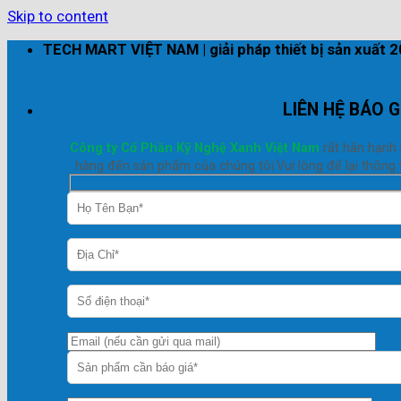
Skip to content
TECH MART VIỆT NAM | giải pháp thiết bị sản xuất 
LIÊN HỆ BÁO G
Công ty Cổ Phần Kỹ Nghệ Xanh Việt Nam
rất hân hạnh
hàng đến sản phẩm của chúng tôi.Vui lòng để lại thông t