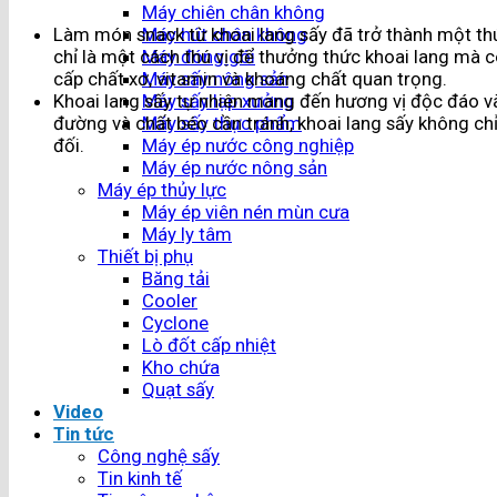
Máy chiên chân không
Làm món snack từ khoai lang sấy đã trở thành một thú
Máy hút chân không
chỉ là một cách thú vị để thưởng thức khoai lang mà 
Máy đóng gói
cấp chất xơ, vitamin và khoáng chất quan trọng.
Máy sấy nông sản
Khoai lang sấy tự nhiên mang đến hương vị độc đáo và
Máy sấy lạp xưởng
đường và chất béo cần tránh, khoai lang sấy không ch
Máy sấy thực phẩm
đối.
Máy ép nước công nghiệp
Máy ép nước nông sản
Máy ép thủy lực
Máy ép viên nén mùn cưa
Máy ly tâm
Thiết bị phụ
Băng tải
Cooler
Cyclone
Lò đốt cấp nhiệt
Kho chứa
Quạt sấy
Video
Tin tức
Công nghệ sấy
Tin kinh tế