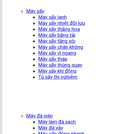
Máy sấy
Máy sấy lạnh
Máy sấy nhiệt đối lưu
Máy sấy thăng hoa
Máy sấy băng tải
Máy sấy tầng sôi
Máy sấy chân không
Máy sấy vĩ ngang
Máy sấy tháp
Máy sấy thùng quay
Máy sấy khí động
Tủ sấy thí nghiệm
Máy đá viên
Máy làm đá sạch
Máy đá vảy
Máy cấp đông nhanh