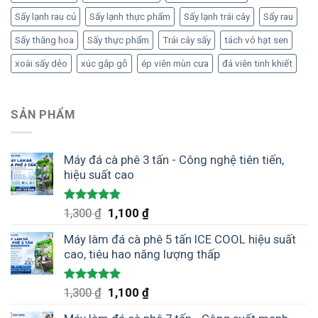
Sấy lạnh rau củ
Sấy lạnh thực phẩm
Sấy lạnh trái cây
Sấy rau
Sấy thăng hoa
Sấy thực phẩm
Trái cây sấy
tách vỏ hạt sen
xoài sấy dẻo
xúc gắp gỗ
ép viên mùn cưa
đá viên tinh khiết
SẢN PHẨM
Máy đá cà phê 3 tấn - Công nghệ tiên tiến,
hiệu suất cao
Được xếp
Giá
Giá
1,300
₫
1,100
₫
hạng
4.75
gốc
hiện
5 sao
Máy làm đá cà phê 5 tấn ICE COOL hiệu suất
là:
tại
cao, tiêu hao năng lượng thấp
1,300 ₫.
là:
1,100 ₫.
Được xếp
Giá
Giá
1,300
₫
1,100
₫
hạng
5.00
gốc
hiện
5 sao