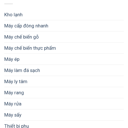
dược
mô
cầu
liệu
nhỏ
công
không?
Kho lạnh
suất
lớn
Máy cấp đông nhanh
giúp
kiểm
Máy chế biến gỗ
soát
chất
lượng
Máy chế biến thực phẩm
từng
mẻ
Máy ép
sấy
Máy làm đá sạch
Máy ly tâm
Máy rang
Máy rửa
Máy sấy
Thiết bị phụ