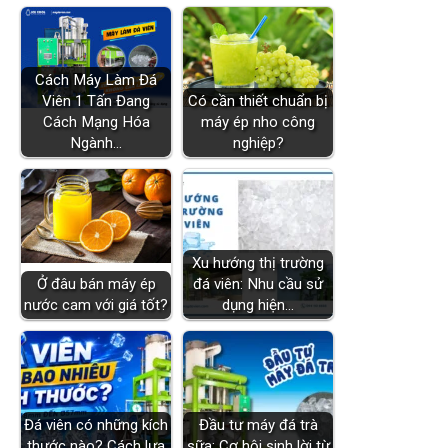
Cách Máy Làm Đá
Viên 1 Tấn Đang
Có cần thiết chuẩn bị
Cách Mạng Hóa
máy ép nho công
Ngành…
nghiệp?
Xu hướng thị trường
Ở đâu bán máy ép
đá viên: Nhu cầu sử
nước cam với giá tốt?
dụng hiện…
Đá viên có những kích
Đầu tư máy đá trà
thước nào? Cách lựa
sữa: Cơ hội sinh lời từ