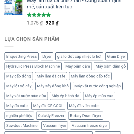
Máy làm đá cà phê 7 tấn - Công suất mạnh
là:
tại
mẽ, sản xuất liên tục
1,300 ₫.
là:
1,100 ₫.
Được xếp
Giá
Giá
1,075
₫
920
₫
hạng
5.00
gốc
hiện
5 sao
là:
tại
LỰA CHỌN SẢN PHẨM
1,075 ₫.
là:
920 ₫.
Briquetting Press
Dryer
giá lò đốt cấp nhiệt lò hơi
Grain Dryer
Hydraulic Press Block Machine
Máy băm dăm
Máy băm dăm gỗ
Máy cấp đông
Máy làm đá cafe
Máy làm đông cấp tốc
Máy lột vỏ cây
Máy sấy đông khô
Máy vắt nước công nghiệp
Máy vắt nước mùn dừa
Máy ép bánh đà
Máy ép mùn cưa
Máy đá cafe
Máy đá ICE COOL
Máy đá viên cafe
nghiền phế liệu
Quickly Freezer
Rotary Drum Dryer
Sawdust Machine
Vaccum fryer
Vacuum freeze dryer