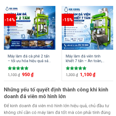
-14%
-15%
Máy làm đá cà phê 2 tấn
Máy làm đá viên tinh
– tối ưu hóa hiệu quả sản
khiết 7 tấn – An toàn,
xuất đá viên
sạch sẽ, tinh khiết
Giá
950
₫
Giá
Giá
1,100
₫
Giá
Được xếp
Được xếp
1,100
₫
1,300
₫
gốc
hiện
gốc
hiện
hạng
5.00
hạng
5.00
là:
tại
là:
tại
5 sao
5 sao
1,100 ₫.
là:
1,300 ₫.
là:
950 ₫.
1,100 ₫.
Những yếu tố quyết định thành công khi kinh
doanh đá viên mô hình lớn
Để kinh doanh đá viên mô hình lớn hiệu quả, chủ đầu tư
không chỉ cần có máy làm đá tốt mà còn phải tính đúng