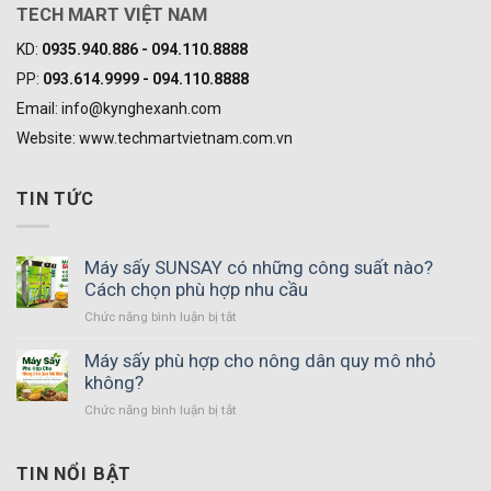
TECH MART VIỆT NAM
KD:
0935.940.886 - 094.110.8888
PP:
093.614.9999 - 094.110.8888
Email: info@kynghexanh.com
Website: www.techmartvietnam.com.vn
TIN TỨC
Máy sấy SUNSAY có những công suất nào?
Cách chọn phù hợp nhu cầu
ở
Chức năng bình luận bị tắt
Máy
sấy
Máy sấy phù hợp cho nông dân quy mô nhỏ
SUNSAY
không?
có
ở
Chức năng bình luận bị tắt
những
Máy
công
sấy
suất
phù
TIN NỔI BẬT
nào?
hợp