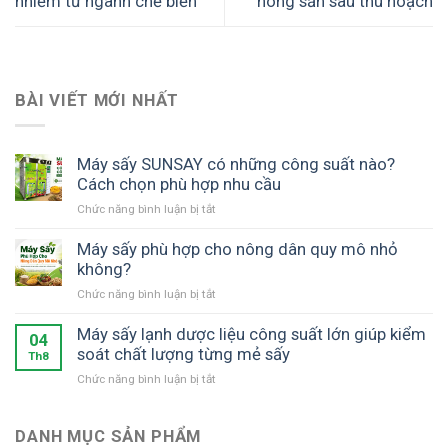
nhiễm từ ngành chế biến
nông sản sau thu hoạch
BÀI VIẾT MỚI NHẤT
Máy sấy SUNSAY có những công suất nào?
Cách chọn phù hợp nhu cầu
ở
Chức năng bình luận bị tắt
Máy
sấy
Máy sấy phù hợp cho nông dân quy mô nhỏ
SUNSAY
không?
có
ở
Chức năng bình luận bị tắt
những
Máy
công
sấy
Máy sấy lạnh dược liệu công suất lớn giúp kiểm
suất
04
phù
soát chất lượng từng mẻ sấy
nào?
Th8
hợp
Cách
ở
Chức năng bình luận bị tắt
cho
chọn
Máy
nông
phù
sấy
dân
hợp
lạnh
DANH MỤC SẢN PHẨM
quy
nhu