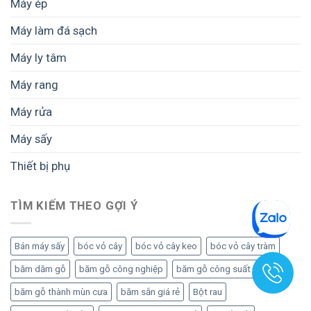
Máy ép
Máy làm đá sạch
Máy ly tâm
Máy rang
Máy rửa
Máy sấy
Thiết bị phụ
TÌM KIẾM THEO GỢI Ý
Bán máy sấy
bóc vỏ cây
bóc vỏ cây keo
bóc vỏ cây tràm
băm dăm gỗ
băm gỗ công nghiệp
băm gỗ công suất lớn
băm gỗ thành mùn cưa
băm sắn giá rẻ
Bột rau