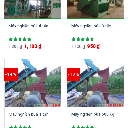
Máy nghiền búa 4 tấn
Máy nghiền búa 3 tấn
Giá
1,100
₫
Giá
Giá
950
₫
Giá
Được xếp
Được xếp
1,300
₫
1,100
₫
gốc
hiện
gốc
hiện
hạng
5.00
hạng
5.00
là:
tại
là:
tại
5 sao
5 sao
1,300 ₫.
là:
1,100 ₫.
là:
1,100 ₫.
950 ₫.
-14%
-17%
Máy nghiền búa 1 tấn
Máy nghiền búa 500 Kg