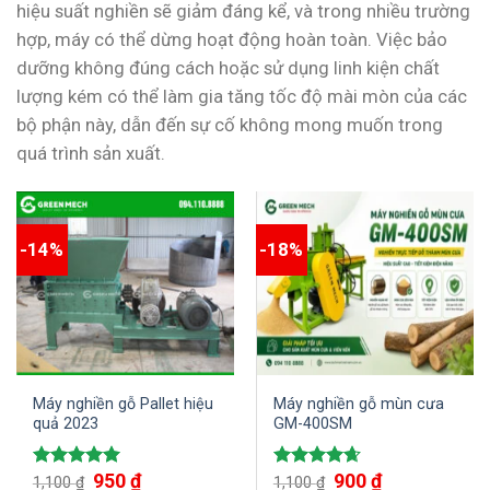
hiệu suất nghiền sẽ giảm đáng kể, và trong nhiều trường
hợp, máy có thể dừng hoạt động hoàn toàn. Việc bảo
dưỡng không đúng cách hoặc sử dụng linh kiện chất
lượng kém có thể làm gia tăng tốc độ mài mòn của các
bộ phận này, dẫn đến sự cố không mong muốn trong
quá trình sản xuất.
-14%
-18%
Máy nghiền gỗ Pallet hiệu
Máy nghiền gỗ mùn cưa
quả 2023
GM-400SM
Giá
950
₫
Giá
Giá
900
₫
Giá
Được xếp
Được xếp
1,100
₫
1,100
₫