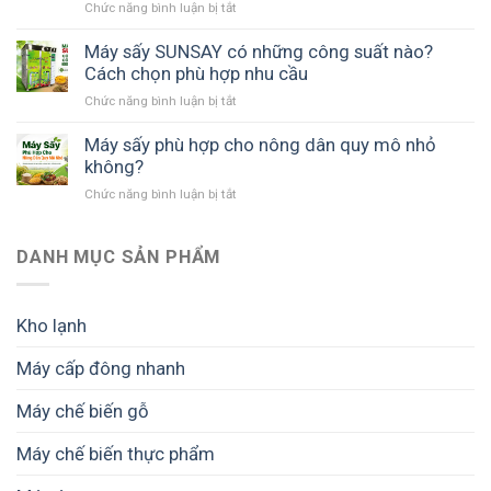
ở
Chức năng bình luận bị tắt
Đầu
tư
Máy sấy SUNSAY có những công suất nào?
máy
Cách chọn phù hợp nhu cầu
sấy
ở
Chức năng bình luận bị tắt
trái
Máy
cây
sấy
Máy sấy phù hợp cho nông dân quy mô nhỏ
khối
SUNSAY
không?
lượng
có
lớn
ở
Chức năng bình luận bị tắt
những
cần
Máy
công
quan
sấy
suất
tâm
phù
DANH MỤC SẢN PHẨM
nào?
những
hợp
Cách
gì?
cho
chọn
nông
phù
Kho lạnh
dân
hợp
quy
nhu
Máy cấp đông nhanh
mô
cầu
nhỏ
Máy chế biến gỗ
không?
Máy chế biến thực phẩm