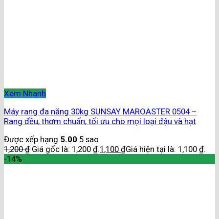
Xem Nhanh
Máy rang đa năng 30kg SUNSAY MAROASTER 0504 –
Rang đều, thơm chuẩn, tối ưu cho mọi loại đậu và hạt
Được xếp hạng
5.00
5 sao
1,200
₫
Giá gốc là: 1,200 ₫.
1,100
₫
Giá hiện tại là: 1,100 ₫.
-14%