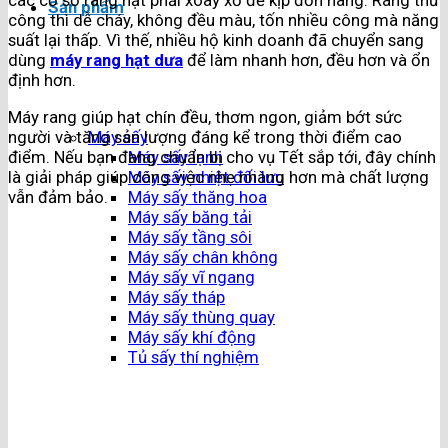
các cơ sở rang hạt phải xoay xở để kịp đơn hàng. Rang thủ
Sản phẩm
công thì dễ cháy, không đều màu, tốn nhiều công mà năng
suất lại thấp. Vì thế, nhiều hộ kinh doanh đã chuyển sang
dùng
máy rang hạt dưa
để làm nhanh hơn, đều hơn và ổn
định hơn.
Máy rang giúp hạt chín đều, thơm ngon, giảm bớt sức
người và tăng sản lượng đáng kể trong thời điểm cao
Máy sấy
điểm. Nếu bạn đang chuẩn bị cho vụ Tết sắp tới, đây chính
Máy sấy lạnh
là giải pháp giúp công việc nhẹ nhàng hơn mà chất lượng
Máy sấy nhiệt đối lưu
vẫn đảm bảo.
Máy sấy thăng hoa
Máy sấy băng tải
Máy sấy tầng sôi
Máy sấy chân không
Máy sấy vĩ ngang
Máy sấy tháp
Máy sấy thùng quay
Máy sấy khí động
Tủ sấy thí nghiệm