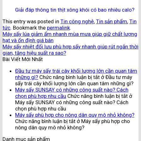
Giải đáp thông tin thịt xông khói có bao nhiêu calo?
This entry was posted in
Tin công nghệ
,
Tin sản phẩm
,
Tin
tức
. Bookmark the
permalink
.
Máy sấy lúa giảm ẩm nhanh mùa mưa giúp giữ chất lượng
hạt và ổn định giá bán
Máy sấy nhiệt đối lưu phù hợp sấy nhanh giúp rút ngắn thời
gian, tăng hiệu suất ra sao?
Bài Viết Mới Nhất
Đầu tư máy sấy trái cây khối lượng lớn cần quan tâm
những gì?
Chức năng bình luận bị tắt
ở Đầu tư máy
sấy trái cây khối lượng lớn cần quan tâm những gì?
Máy sấy SUNSAY có những công suất nào? Cách
chọn phù hợp nhu cầu
Chức năng bình luận bị tắt
ở
Máy sấy SUNSAY có những công suất nào? Cách
chọn phù hợp nhu cầu
Máy sấy phù hợp cho nông dân quy mô nhỏ không?
Chức năng bình luận bị tắt
ở Máy sấy phù hợp cho
nông dân quy mô nhỏ không?
Danh mục sản phẩm