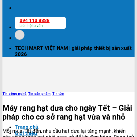
094 110 8888
Liên hệ tư vấn
TECH MART VIỆT NAM | giải pháp thiết bị sản xuất
2026
Tin công nghệ
,
Tin sản phẩm
,
Tin tức
Máy rang hạt dưa cho ngày Tết – Giải
pháp cho cơ sở rang hạt vừa và nhỏ
Trang chủ
Mỗi mùa Tết đến, nhu cầu hạt dưa lại tăng mạnh, khiến
Giới thiệu