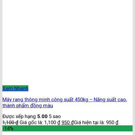
Xem Nhanh
Máy rang thông minh công suất 450kg – Năng suất cao,
thành phẩm đồng màu
Được xếp hạng
5.00
5 sao
1,100
₫
Giá gốc là: 1,100 ₫.
950
₫
Giá hiện tại là: 950 ₫.
-14%