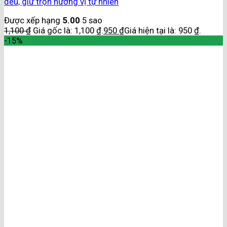
đều, giữ trọn hương vị tự nhiên
Được xếp hạng
5.00
5 sao
1,100
₫
Giá gốc là: 1,100 ₫.
950
₫
Giá hiện tại là: 950 ₫.
-15%