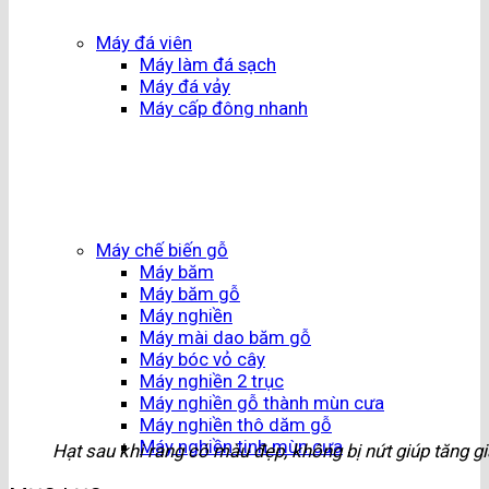
Máy đá viên
Máy làm đá sạch
Máy đá vảy
Máy cấp đông nhanh
Máy chế biến gỗ
Máy băm
Máy băm gỗ
Máy nghiền
Máy mài dao băm gỗ
Máy bóc vỏ cây
Máy nghiền 2 trục
Máy nghiền gỗ thành mùn cưa
Máy nghiền thô dăm gỗ
Máy nghiền tinh mùn cưa
Hạt sau khi rang có màu đẹp, không bị nứt giúp tăng giá