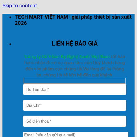
Skip to content
TECH MART VIỆT NAM | giải pháp thiết bị sản xuất
2026
LIÊN HỆ BÁO GIÁ
Công ty Cổ Phần Kỹ Nghệ Xanh Việt Nam
rất hân
hạnh nhận được sự quan tâm của Quý khách hàng
đến sản phẩm của chúng tôi.Vui lòng để lại thông
tin, chúng tôi sẽ liên hệ đến quý khách.