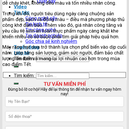
Quạt sấy
dễ cháy khét, không đều màu và tốn nhiều nhân công.
Video
Tin tức
Trong khi đó, người tiêu dùng ngày càng chuộng sản
Công nghệ sấy
phẩm đẹp, sạch và đồng màu – điều mà phương pháp thủ
Tin kinh tế
công khó đảm bảo. Thêm vào đó, giá nhân công tăng và
Tin công nghệ
yêu cầu vệ sinh an toàn thực phẩm ngày càng khắt khe
Tin doanh nghiệp
khiến nhiều cơ sở buộc phải tìm giải pháp hiệu quả hơn.
Góc chia sẻ kinh nghiệm
Máy rang hạt dưa trở thành lựa chọn phổ biến vào dịp cuối
Tuyển dụng
năm: giúp tăng sản lượng, giảm sức người, đảm bảo chất
Liên hệ
lượng ổn định và mang lại lợi nhuận cao hơn trong mùa
Tìm kiếm:
cao điểm Tết.
Tìm kiếm:
TƯ VẤN MIỄN PHÍ
Đừng bỏ lỡ cơ hội! Hãy để lại thông tin để nhận tư vấn ngay hôm
nay!