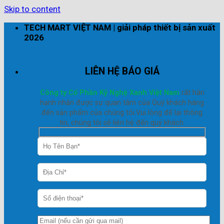
Skip to content
TECH MART VIỆT NAM | giải pháp thiết bị sản xuất
2026
LIÊN HỆ BÁO GIÁ
Công ty Cổ Phần Kỹ Nghệ Xanh Việt Nam
rất hân
hạnh nhận được sự quan tâm của Quý khách hàng
đến sản phẩm của chúng tôi.Vui lòng để lại thông
tin, chúng tôi sẽ liên hệ đến quý khách.