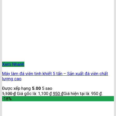
Xem Nhanh
Máy làm đá viên tinh khiết 5 tấn – Sản xuất đá viên chất
lượng cao
Được xếp hạng
5.00
5 sao
1,100
₫
Giá gốc là: 1,100 ₫.
950
₫
Giá hiện tại là: 950 ₫.
-18%