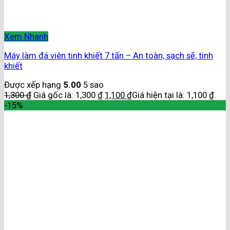
Xem Nhanh
Máy làm đá viên tinh khiết 7 tấn – An toàn, sạch sẽ, tinh
khiết
Được xếp hạng
5.00
5 sao
1,300
₫
Giá gốc là: 1,300 ₫.
1,100
₫
Giá hiện tại là: 1,100 ₫.
-15%