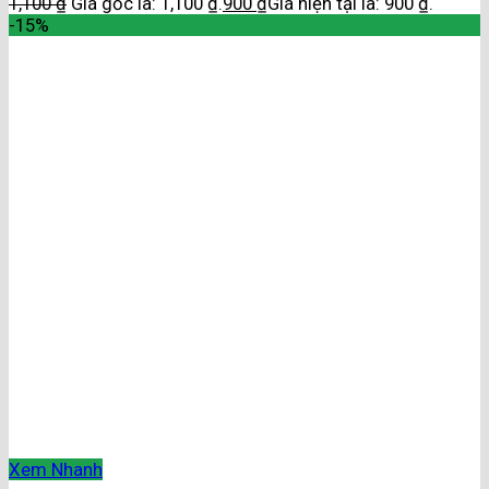
1,100
₫
Giá gốc là: 1,100 ₫.
900
₫
Giá hiện tại là: 900 ₫.
-15%
Xem Nhanh