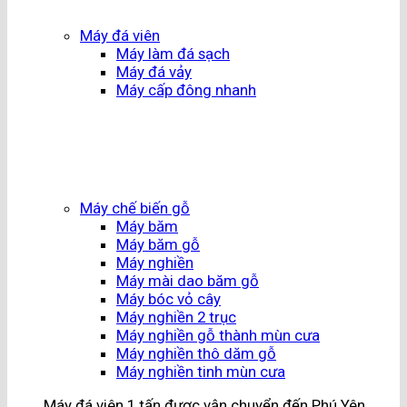
Máy đá viên
Máy làm đá sạch
Máy đá vảy
Máy cấp đông nhanh
Máy chế biến gỗ
Máy băm
Máy băm gỗ
Máy nghiền
Máy mài dao băm gỗ
Máy bóc vỏ cây
Máy nghiền 2 trục
Máy nghiền gỗ thành mùn cưa
Máy nghiền thô dăm gỗ
Máy nghiền tinh mùn cưa
Máy đá viên 1 tấn được vận chuyển đến Phú Yên