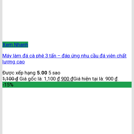
Xem Nhanh
Máy làm đá cà phê 3 tấn – đáp ứng nhu cầu đá viên chất
lượng cao
Được xếp hạng
5.00
5 sao
1,100
₫
Giá gốc là: 1,100 ₫.
900
₫
Giá hiện tại là: 900 ₫.
-15%