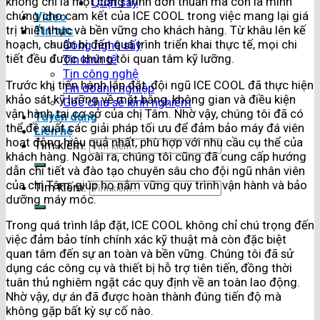
không chỉ là một công trình đơn thuần mà còn là minh
Quạt sấy
chứng cho cam kết của ICE COOL trong việc mang lại giá
Video
trị thiết thực và bền vững cho khách hàng. Từ khâu lên kế
Tin tức
hoạch, chuẩn bị đến quá trình triển khai thực tế, mọi chi
Công nghệ sấy
tiết đều được chúng tôi quan tâm kỹ lưỡng.
Tin kinh tế
Tin công nghệ
Trước khi tiến hành lắp đặt, đội ngũ ICE COOL đã thực hiện
Tin doanh nghiệp
khảo sát kỹ lưỡng về mặt bằng, không gian và điều kiện
Góc chia sẻ kinh nghiệm
vận hành tại cơ sở của chị Tâm. Nhờ vậy, chúng tôi đã có
Tuyển dụng
thể đề xuất các giải pháp tối ưu để đảm bảo máy đá viên
Liên hệ
hoạt động hiệu quả nhất, phù hợp với nhu cầu cụ thể của
Tìm kiếm:
khách hàng. Ngoài ra, chúng tôi cũng đã cung cấp hướng
dẫn chi tiết và đào tạo chuyên sâu cho đội ngũ nhân viên
của chị Tâm, giúp họ nắm vững quy trình vận hành và bảo
Tìm kiếm:
dưỡng máy móc.
Trong quá trình lắp đặt, ICE COOL không chỉ chú trọng đến
việc đảm bảo tính chính xác kỹ thuật mà còn đặc biệt
quan tâm đến sự an toàn và bền vững. Chúng tôi đã sử
dụng các công cụ và thiết bị hỗ trợ tiên tiến, đồng thời
tuân thủ nghiêm ngặt các quy định về an toàn lao động.
Nhờ vậy, dự án đã được hoàn thành đúng tiến độ mà
không gặp bất kỳ sự cố nào.