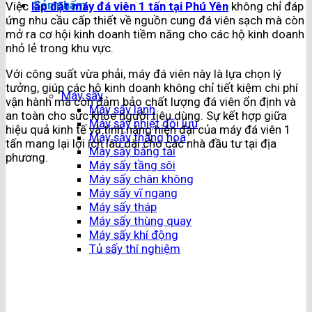
Sản phẩm
Việc
lắp đặt máy đá viên 1 tấn tại Phú Yên
không chỉ đáp
ứng nhu cầu cấp thiết về nguồn cung đá viên sạch mà còn
mở ra cơ hội kinh doanh tiềm năng cho các hộ kinh doanh
nhỏ lẻ trong khu vực.
Với công suất vừa phải, máy đá viên này là lựa chọn lý
tưởng, giúp các hộ kinh doanh không chỉ tiết kiệm chi phí
Máy sấy
vận hành mà còn đảm bảo chất lượng đá viên ổn định và
Máy sấy lạnh
an toàn cho sức khỏe người tiêu dùng. Sự kết hợp giữa
Máy sấy nhiệt đối lưu
hiệu quả kinh tế và tính năng hiện đại của máy đá viên 1
Máy sấy thăng hoa
tấn mang lại lợi ích lâu dài cho các nhà đầu tư tại địa
Máy sấy băng tải
phương.
Máy sấy tầng sôi
Máy sấy chân không
Máy sấy vĩ ngang
Máy sấy tháp
Máy sấy thùng quay
Máy sấy khí động
Tủ sấy thí nghiệm