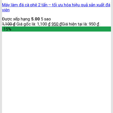
Máy làm đá cà phê 2 tấn – tối ưu hóa hiệu quả sản xuất đá
viên
Được xếp hạng
5.00
5 sao
1,100
₫
Giá gốc là: 1,100 ₫.
950
₫
Giá hiện tại là: 950 ₫.
-15%