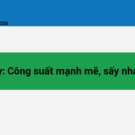
2026
ay: Công suất mạnh mẽ, sấy nh