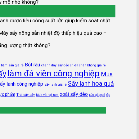
y mô nhỏ không?
ạnh dược liệu công suất lớn giúp kiểm soát chất
Máy sấy nông sản nhiệt độ thấp hiệu quả cao –
ăng lượng thật không?
Bột rau
băm sắn giá rẻ
chanh dây sấy dẻo
chiên chân không giá rẻ
làm đá viên công nghiệp
ấy
Mua
Sấy lạnh hoa quả
ấy lạnh công nghiệp
sấy lạnh giá rẻ
xoài sấy dẻo
hực phẩm
Trái cây sấy
tách vỏ hạt sen
xúc gắp gỗ
ép