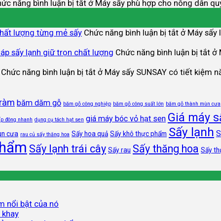
ức năng bình luận bị tắt
ở Máy sấy phù hợp cho nông dân qu
chất lượng từng mẻ sấy
Chức năng bình luận bị tắt
ở Máy sấy l
áp sấy lạnh giữ trọn chất lượng
Chức năng bình luận bị tắt
ở 
Chức năng bình luận bị tắt
ở Máy sấy SUNSAY có tiết kiệm n
tràm
băm dăm gỗ
băm gỗ công nghiệp
băm gỗ công suất lớn
băm gỗ thành mùn cưa
Giá máy s
giá máy bóc vỏ hạt sen
ấp đông nhanh
dụng cụ tách hạt sen
Sấy lạnh
S
ùn cưa
Sấy hoa quả
Sấy khô thực phẩm
rau củ sấy thăng hoa
phẩm
Sấy lạnh trái cây
Sấy thăng hoa
Sấy rau
Sấy t