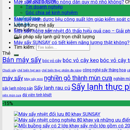
Tin công nghệ
Máy sấy phù hợp cho nông dân quy mô nhỏ không?
Ch
Tin doanh nghiệp
04
Góc chia sẻ kinh nghiệm
Th8
Tuyển dụng
Máy sấy lạnh dược liệu công suất lớn giúp kiểm soát 
Liên hệ
lượng từng mẻ sấy
Tìm kiếm:
Máy sấy nông sản nhiệt độ thấp hiệu quả cao – Giải ph
Giải pháp sấy lạnh giữ trọn chất lượng
Máy sấy SUNSAY có tiết kiệm năng lượng thật không?
Tìm kiếm:
Thẻ
Bán máy sấy
bóc vỏ cây keo
bóc vỏ cây 
bóc vỏ cây
công nghệ sấy thăng hoa
Chuối sấy
chế biến hạt sen
chế biến thực phẩm đa năng
c
nghiền gỗ thành mùn cưa
máy sấy
nghiền m
Máy sấy mini
Sấy lạnh thực 
Sấy lạnh rau củ
sấy lạnh nông sản
đá viên tinh khiết
viên mùn cưa
-15%