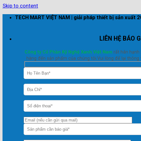
Skip to content
TECH MART VIỆT NAM | giải pháp thiết bị sản xuất 
LIÊN HỆ BÁO G
Công ty Cổ Phần Kỹ Nghệ Xanh Việt Nam
rất hân hạnh
hàng đến sản phẩm của chúng tôi.Vui lòng để lại thông t