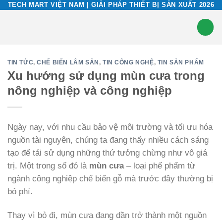
Skip
TECH MART VIỆT NAM | GIẢI PHÁP THIẾT BỊ SẢN XUẤT 2026
to
content
TIN TỨC
,
CHẾ BIẾN LÂM SẢN
,
TIN CÔNG NGHỆ
,
TIN SẢN PHẨM
Xu hướng sử dụng mùn cưa trong nông
nghiệp và công nghiệp
Ngày nay, với nhu cầu bảo vệ môi trường và tối ưu hóa
nguồn tài nguyên, chúng ta đang thấy nhiều cách sáng
tạo để tái sử dụng những thứ tưởng chừng như vô giá
trị. Một trong số đó là
mùn cưa
– loại phế phẩm từ
ngành công nghiệp chế biến gỗ mà trước đây thường bị
bỏ phí.
Thay vì bỏ đi, mùn cưa đang dần trở thành một nguồn