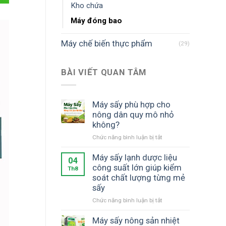
Kho chứa
Máy đóng bao
Máy chế biến thực phẩm
(29)
BÀI VIẾT QUAN TÂM
Máy sấy phù hợp cho
nông dân quy mô nhỏ
không?
ở
Chức năng bình luận bị tắt
Máy
sấy
Máy sấy lạnh dược liệu
04
phù
công suất lớn giúp kiểm
Th8
hợp
soát chất lượng từng mẻ
cho
sấy
nông
ở
Chức năng bình luận bị tắt
dân
Máy
quy
sấy
mô
Máy sấy nông sản nhiệt