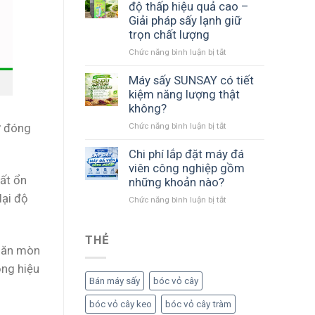
lạnh
nhỏ
độ thấp hiệu quả cao –
dược
không?
Giải pháp sấy lạnh giữ
liệu
trọn chất lượng
công
ở
Chức năng bình luận bị tắt
suất
Máy
lớn
sấy
giúp
Máy sấy SUNSAY có tiết
nông
kiểm
kiệm năng lượng thật
sản
soát
không?
nhiệt
chất
ở
Chức năng bình luận bị tắt
ợ đóng
độ
lượng
Máy
thấp
từng
sấy
Chi phí lắp đặt máy đá
hiệu
mẻ
SUNSAY
quả
viên công nghiệp gồm
sấy
có
uất ổn
cao
những khoản nào?
tiết
–
lại độ
ở
Chức năng bình luận bị tắt
kiệm
Giải
Chi
năng
pháp
phí
lượng
sấy
lắp
THẺ
thật
lạnh
g ăn mòn
đặt
không?
giữ
máy
ộng hiệu
trọn
đá
chất
Bán máy sấy
bóc vỏ cây
viên
lượng
công
bóc vỏ cây keo
bóc vỏ cây tràm
nghiệp