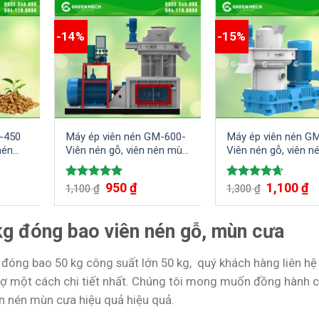
-14%
-15%
-450
Máy ép viên nén GM-600-
Máy ép viên nén G
nén
Viên nén gỗ, viên nén mùn
Viên nén gỗ, viên 
t
cưa, wood pellet
cưa, wood pellet
á
Giá
Giá
Giá
Gi
950
₫
1,100
₫
Được xếp
Được xếp
1,100
₫
1,300
₫
ện
gốc
hiện
gốc
hi
hạng
5.00
hạng
4.67
là:
tại
là:
tạ
5 sao
5 sao
1,100 ₫.
là:
1,300 ₫.
là:
g đóng bao viên nén gỗ, mùn cưa
00 ₫.
950 ₫.
1,
 đóng bao 50 kg công suất lớn 50 kg, quý khách hàng liên h
rợ một cách chi tiết nhất. Chúng tôi mong muốn đồng hành 
ên nén mùn cưa hiệu quả hiệu quả.