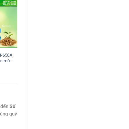
M-650A
nén mùn
á
ện
i
100 ₫.
ệ đến
Số
cùng quý