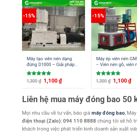
-15%
-15%
Máy tạo viên nén dạng
Máy ép viên nén GM
đứng D1000 – Giải pháp
– Viên nén gỗ, viên 
mạnh mẽ cho ngành sản
mùn cưa, wood pelle
xuất viên nén gỗ
Giá
Giá
Giá
Gi
1,100
₫
1,100
₫
Được xếp
Được xếp
1,300
₫
1,300
₫
gốc
hiện
gốc
hi
hạng
5.00
hạng
5.00
là:
tại
là:
tại
5 sao
5 sao
1,300 ₫.
là:
1,300 ₫.
là:
Liên hệ mua máy đóng bao 50 k
1,100 ₫.
1,1
Mọi nhu cầu về tư vấn, báo giá
máy đóng bao
, Máy
điện thoại (Zalo): 094 110 8888
chúng tôi sẽ hỗ t
khách trong việc phát triển kinh doanh sản xuất vi