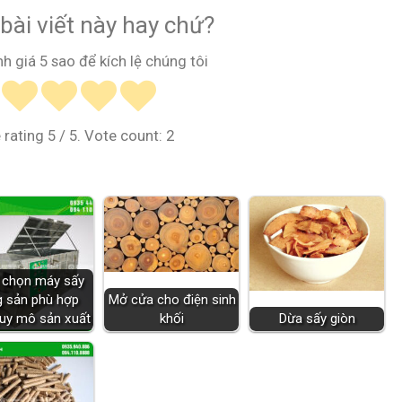
bài viết này hay chứ?
nh giá 5 sao để kích lệ chúng tôi
 rating
5
/ 5. Vote count:
2
 chọn máy sấy
 sản phù hợp
Mở cửa cho điện sinh
quy mô sản xuất
khối
Dừa sấy giòn