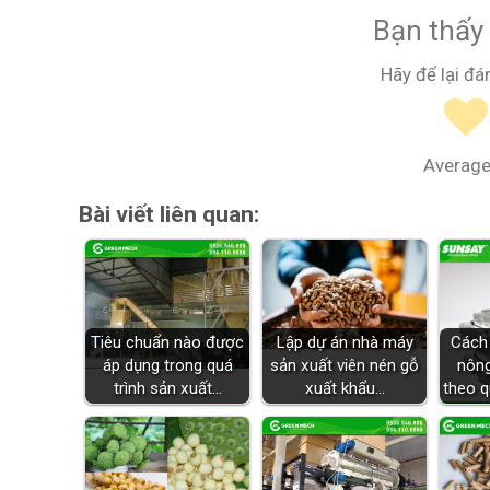
Bạn thấy 
Hãy để lại đá
Average
Bài viết liên quan:
Tiêu chuẩn nào được
Lập dự án nhà máy
Cách
áp dụng trong quá
sản xuất viên nén gỗ
nông
trình sản xuất…
xuất khẩu…
theo 