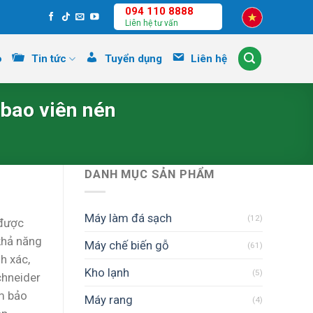
094 110 8888
Liên hệ tư vấn
o
Tin tức
Tuyển dụng
Liên hệ
bao viên nén
DANH MỤC SẢN PHẨM
Máy làm đá sạch
(12)
 được
 khả năng
Máy chế biến gỗ
(61)
h xác,
Kho lạnh
(5)
chneider
ảm bảo
Máy rang
(4)