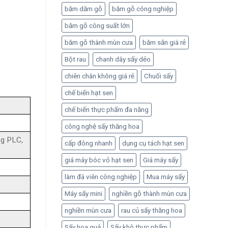
gồm
băm dăm gỗ
băm gỗ công nghiệp
những
băm gỗ công suất lớn
khoản
nào?
băm gỗ thành mùn cưa
băm sắn giá rẻ
Bột rau
chanh dây sấy dẻo
chiên chân không giá rẻ
Chuối sấy
chế biến hạt sen
chế biến thực phẩm đa năng
công nghệ sấy thăng hoa
ng PLC,
cấp đông nhanh
dụng cụ tách hạt sen
giá máy bóc vỏ hạt sen
Giá máy sấy
làm đá viên công nghiệp
Mua máy sấy
Máy sấy mini
nghiền gỗ thành mùn cưa
nghiền mùn cưa
rau củ sấy thăng hoa
Sấy hoa quả
Sấy khô thực phẩm