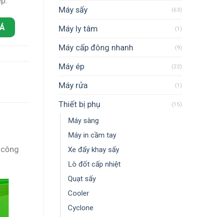
p.
Máy sấy
(63)
IÁ
Máy ly tâm
(1)
Máy cấp đông nhanh
(9)
Máy ép
(22)
Máy rửa
(1)
Thiết bị phụ
(15)
Máy sàng
Máy in cầm tay
 công
Xe đẩy khay sấy
Lò đốt cấp nhiệt
Quạt sấy
Cooler
Cyclone