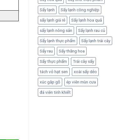
Sấy lạnh
Sấy lạnh công nghiệp
sấy lạnh giá rẻ
Sấy lạnh hoa quả
sấy lạnh nông sản
Sấy lạnh rau củ
Sấy lạnh thực phẩm
Sấy lạnh trái cây
Sấy rau
Sấy thăng hoa
Sấy thực phẩm
Trái cây sấy
tách vỏ hạt sen
xoài sấy dẻo
xúc gắp gỗ
ép viên mùn cưa
đá viên tinh khiết