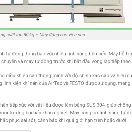
ng suất lớn 50 kg – Máy đóng bao viên nén
nh tự động đóng bao với nhiều tính năng tiên tiến. Máy hỗ tr
n chuyển và may tự động trước khi bắt đầu vòng lặp tiếp theo.
bộ điều khiển cân thông minh với độ chính xác cao và hiệu s
g linh kiện khí nén của AirTac và FESTO được sử dụng, mang 
hần tiếp xúc với vật liệu được làm bằng SUS 304, giúp chốn
i môi trường bụi bẩn khắc nghiệt. Máy cũng có tính năng tự đ
 khắc phục sai sót, cảnh báo khi quá giới hạn trên hoặc dưới.