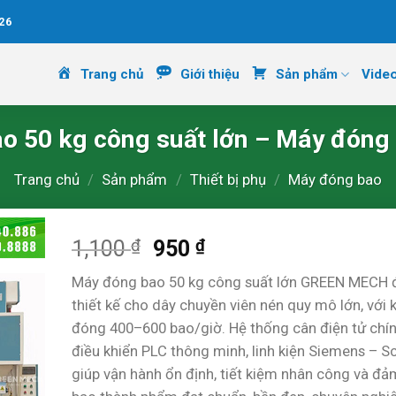
26
Trang chủ
Giới thiệu
Sản phẩm
Vide
o 50 kg công suất lớn – Máy đóng 
Trang chủ
/
Sản phẩm
/
Thiết bị phụ
/
Máy đóng bao
₫
Giá
₫
Giá
1,100
950
gốc
hiện
Máy đóng bao 50 kg công suất lớn GREEN MECH
là:
tại
thiết kế cho dây chuyền viên nén quy mô lớn, với
1,100 ₫.
là:
đóng 400–600 bao/giờ. Hệ thống cân điện tử chín
950 ₫.
điều khiển PLC thông minh, linh kiện Siemens – S
giúp vận hành ổn định, tiết kiệm nhân công và đ