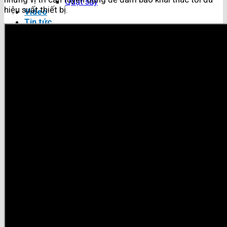
Quạt sấy
hiệu suất thiết bị.
Video
Tin tức
Công nghệ sấy
Tin kinh tế
Tin công nghệ
Tin doanh nghiệp
Góc chia sẻ kinh nghiệm
Tuyển dụng
Liên hệ
Tìm kiếm:
Tìm kiếm: