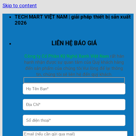
Skip to content
TECH MART VIỆT NAM | giải pháp thiết bị sản xuất
2026
LIÊN HỆ BÁO GIÁ
Công ty Cổ Phần Kỹ Nghệ Xanh Việt Nam
rất hân
hạnh nhận được sự quan tâm của Quý khách hàng
đến sản phẩm của chúng tôi.Vui lòng để lại thông
tin, chúng tôi sẽ liên hệ đến quý khách.