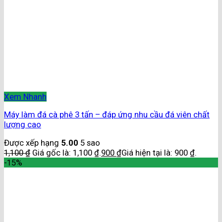
Xem Nhanh
Máy làm đá cà phê 3 tấn – đáp ứng nhu cầu đá viên chất
lượng cao
Được xếp hạng
5.00
5 sao
1,100
₫
Giá gốc là: 1,100 ₫.
900
₫
Giá hiện tại là: 900 ₫.
-15%