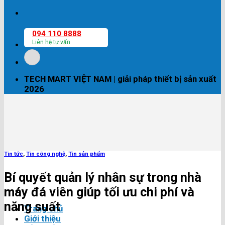
094 110 8888
Liên hệ tư vấn
TECH MART VIỆT NAM | giải pháp thiết bị sản xuất
2026
Tin tức
,
Tin công nghệ
,
Tin sản phẩm
Bí quyết quản lý nhân sự trong nhà
máy đá viên giúp tối ưu chi phí và
năng suất
Trang chủ
Giới thiệu