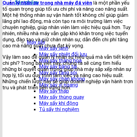
Sản phẩm
Quản lý nhân sự trong nhà máy đá viên
là một phần yếu
tố quan trọng giúp tối ưu chi phí và nâng cao năng suất.
Một hệ thống nhân sự vận hành tốt không chỉ giúp giảm
lãng phí lao động, mà còn tạo ra môi trường làm việc
chuyên nghiệp, giúp nhân viên làm việc hiệu quả hơn. Tuy
nhiên, nhiều nhà máy vẫn gặp khó khăn trong việc tuyển
dụng, đào tạo và giữ chân nhân sự, dẫn đến chi phí tăng
Máy sấy
cao mà năng suất chưa đạt kỳ vọng.
Máy sấy lạnh
Máy sấy nhiệt đối lưu
Vậy làm sao để quản lý nhân sự hiệu quả mà vẫn tiết kiệm
Máy sấy thăng hoa
chi phí? Trong bài viết này, chúng ta sẽ cùng tìm hiểu
Máy sấy băng tải
những bí quyết quan trọng giúp nhà máy sắp xếp nhân sự
Máy sấy tầng sôi
hợp lý, tối ưu quy trình làm việc và nâng cao hiệu suất.
Máy sấy chân không
Những chiến lược này sẽ giúp doanh nghiệp vận hành trơn
Máy sấy vĩ ngang
tru và phát triển bền vững hơn.
Máy sấy tháp
Máy sấy thùng quay
Máy sấy khí động
Tủ sấy thí nghiệm