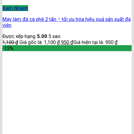
Xem Nhanh
Máy làm đá cà phê 2 tấn – tối ưu hóa hiệu quả sản xuất đá
viên
Được xếp hạng
5.00
5 sao
1,100
₫
Giá gốc là: 1,100 ₫.
950
₫
Giá hiện tại là: 950 ₫.
-15%