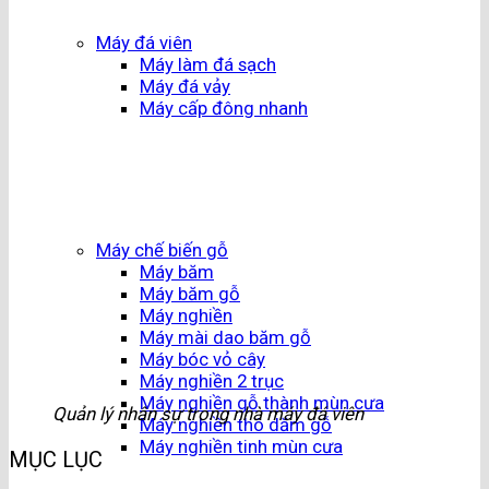
Máy đá viên
Máy làm đá sạch
Máy đá vảy
Máy cấp đông nhanh
Máy chế biến gỗ
Máy băm
Máy băm gỗ
Máy nghiền
Máy mài dao băm gỗ
Máy bóc vỏ cây
Máy nghiền 2 trục
Máy nghiền gỗ thành mùn cưa
Quản lý nhân sự trong nhà máy đá viên
Máy nghiền thô dăm gỗ
Máy nghiền tinh mùn cưa
MỤC LỤC