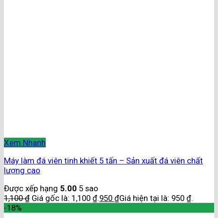
Xem Nhanh
Máy làm đá viên tinh khiết 5 tấn – Sản xuất đá viên chất
lượng cao
Được xếp hạng
5.00
5 sao
1,100
₫
Giá gốc là: 1,100 ₫.
950
₫
Giá hiện tại là: 950 ₫.
-18%