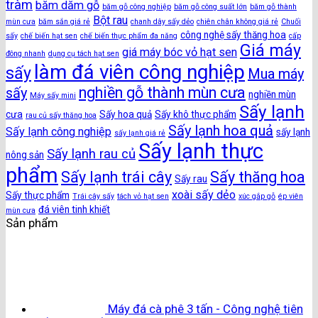
tràm
băm dăm gỗ
băm gỗ công nghiệp
băm gỗ công suất lớn
băm gỗ thành
Bột rau
mùn cưa
băm sắn giá rẻ
chanh dây sấy dẻo
chiên chân không giá rẻ
Chuối
công nghệ sấy thăng hoa
sấy
chế biến hạt sen
chế biến thực phẩm đa năng
cấp
Giá máy
giá máy bóc vỏ hạt sen
đông nhanh
dụng cụ tách hạt sen
làm đá viên công nghiệp
sấy
Mua máy
nghiền gỗ thành mùn cưa
sấy
nghiền mùn
Máy sấy mini
Sấy lạnh
cưa
Sấy hoa quả
Sấy khô thực phẩm
rau củ sấy thăng hoa
Sấy lạnh hoa quả
Sấy lạnh công nghiệp
sấy lạnh
sấy lạnh giá rẻ
Sấy lạnh thực
Sấy lạnh rau củ
nông sản
phẩm
Sấy lạnh trái cây
Sấy thăng hoa
Sấy rau
xoài sấy dẻo
Sấy thực phẩm
Trái cây sấy
tách vỏ hạt sen
xúc gắp gỗ
ép viên
đá viên tinh khiết
mùn cưa
Sản phẩm
Máy đá cà phê 3 tấn - Công nghệ tiên