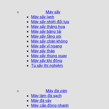
Máy sấy
Máy sấy lạnh
Máy sấy nhiệt đối lưu
Máy sấy thăng hoa
Máy sấy băng tải
Máy sấy tầng sôi
Máy sấy chân không
Máy sấy vĩ ngang
Máy sấy tháp
Máy sấy thùng quay
Máy sấy khí động
Tủ sấy thí nghiệm
Máy đá viên
Máy làm đá sạch
Máy đá vảy
Máy cấp đông nhanh