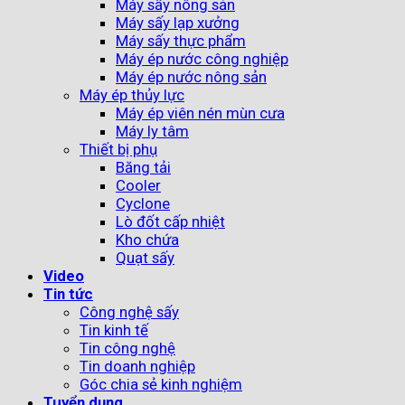
Máy sấy nông sản
Máy sấy lạp xưởng
Máy sấy thực phẩm
Máy ép nước công nghiệp
Máy ép nước nông sản
Máy ép thủy lực
Máy ép viên nén mùn cưa
Máy ly tâm
Thiết bị phụ
Băng tải
Cooler
Cyclone
Lò đốt cấp nhiệt
Kho chứa
Quạt sấy
Video
Tin tức
Công nghệ sấy
Tin kinh tế
Tin công nghệ
Tin doanh nghiệp
Góc chia sẻ kinh nghiệm
Tuyển dụng