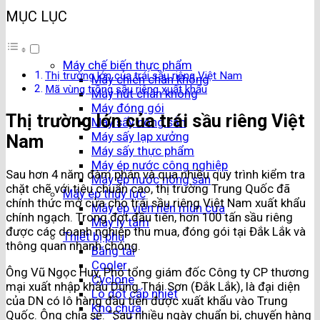
MỤC LỤC
Máy chế biến thực phẩm
Thị trường lớn của trái sầu riêng Việt Nam
Máy chiên chân không
Mã vùng trồng sầu riêng xuất khẩu
Máy hút chân không
Máy đóng gói
Thị trường lớn của trái sầu riêng Việt
Máy sấy nông sản
Máy sấy lạp xưởng
Nam
Máy sấy thực phẩm
Máy ép nước công nghiệp
Sau hơn 4 năm đàm phán và qua nhiều quy trình kiểm tra
Máy ép nước nông sản
chặt chẽ với tiêu chuẩn cao, thị trường Trung Quốc đã
Máy ép thủy lực
chính thức mở cửa cho trái sầu riêng Việt Nam xuất khẩu
Máy ép viên nén mùn cưa
chính ngạch. Trong đợt đầu tiên, hơn 100 tấn sầu riêng
Máy ly tâm
được các doanh nghiệp thu mua, đóng gói tại Đắk Lắk và
Thiết bị phụ
thông quan nhanh chóng.
Băng tải
Cooler
Ông Vũ Ngọc Huy, Phó tổng giám đốc Công ty CP thương
Cyclone
mại xuất nhập khẩu Dũng Thái Sơn (Đắk Lắk), là đại diện
Lò đốt cấp nhiệt
của DN có lô hàng đầu tiên được xuất khẩu vào Trung
Kho chứa
Quốc. Ông chia sẻ: “Sau nhiều ngày chuẩn bị, chuyến hàng