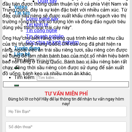
Quạt sấy
đầu tiên được thông quan thuận lợi ở cả phía Việt Nam và
Video
Trung Quốc, đây là sự kiện đặc biệt với nhiều cảm xúc. Từ
Tin tức
đây, quả sầu riêng sẽ được xuất khẩu chính ngạch vào thị
Công nghệ sấy
trường rộng lớn, với số lượng lớn và đông đảo người tiêu
Tin kinh tế
dùng yêu thích loại trái cây này”.
Tin công nghệ
Tin doanh nghiệp
Ông Huy cho biết rằng, trong quá trình khảo sát nhu cầu
Góc chia sẻ kinh nghiệm
của thị trường Trung Quốc, DN của ông đã phát hiện ra
Tuyển dụng
rằng, ngoài việc ăn trái sầu riêng tươi, sầu riêng còn được
Liên hệ
sử dụng để làm nhân bánh bao của một số nhãn hiệu bánh
Tìm kiếm:
bao nổi tiếng ở Trung Quốc. Bánh bao vị sầu riêng bán rất
chạy, đồng thời sầu riêng còn được sử dụng để sản xuất
đồ uống, bánh kẹo và nhiều món ăn khác.
Tìm kiếm:
TƯ VẤN MIỄN PHÍ
Đừng bỏ lỡ cơ hội! Hãy để lại thông tin để nhận tư vấn ngay hôm
nay!