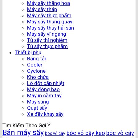
Máy sấy thăng hoa
Máy sấy tháp
Máy sấy thực phẩm
Máy sấy thùng quay
Máy sấy thủy hải sản
Máy sấy vĩ ngang
Tủ sấy thí nghiệm
Tủ sấy thực phẩm
Thiết bị phụ
Băng tải
Cooler
Cyclone
Kho chứa
Lò đốt cấp nhiệt
Máy đóng bao
Máy in cầm tay
Máy sàng
Quạt sấy
Xe đẩy khay sấy
Tìm Kiếm Theo Gợi Ý
Bán máy sấy
bóc vỏ cây keo
bóc vỏ cây
bóc vỏ cây