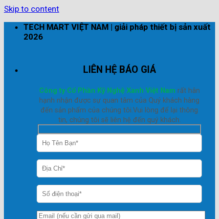
Skip to content
TECH MART VIỆT NAM | giải pháp thiết bị sản xuất
2026
LIÊN HỆ BÁO GIÁ
Công ty Cổ Phần Kỹ Nghệ Xanh Việt Nam
rất hân
hạnh nhận được sự quan tâm của Quý khách hàng
đến sản phẩm của chúng tôi.Vui lòng để lại thông
tin, chúng tôi sẽ liên hệ đến quý khách.