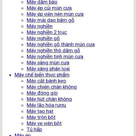
Máy dăm bào
Máy ép củi mùn cưa
Máy ép viên nén mùn cưa
Máy mài dao băm gỗ
Máy nghiền
Máy nghiền 2 trục
Máy nghiền gỗ
Máy nghiền gỗ thành mùn cưa
Máy nghiền thô dăm gỗ
Máy nghiền tinh mùn cưa
Máy sàng mùn cưa
Máy sàng phân loại
Máy chế biến thực phẩm
Máy cắt bánh kẹo
Máy chiên chân không
Máy đóng gói
Máy hút chân không
Máy lão hóa rượu
Máy tạo hạt
Máy trộn bột
Máy ve viên bột
Tủ hấp
Máy ép