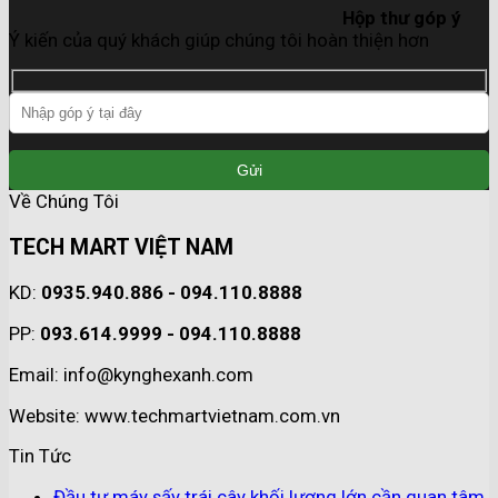
Hộp thư góp ý
Ý kiến của quý khách giúp chúng tôi hoàn thiện hơn
Về Chúng Tôi
TECH MART VIỆT NAM
KD:
0935.940.886 - 094.110.8888
PP:
093.614.9999 - 094.110.8888
Email: info@kynghexanh.com
Website: www.techmartvietnam.com.vn
Tin Tức
Đầu tư máy sấy trái cây khối lượng lớn cần quan tâm