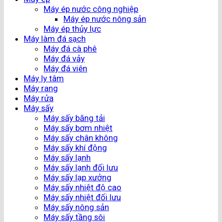
Máy ép nước công nghiệp
Máy ép nước nông sản
Máy ép thủy lực
Máy làm đá sạch
Máy đá cà phê
Máy đá vảy
Máy đá viên
Máy ly tâm
Máy rang
Máy rửa
Máy sấy
Máy sấy băng tải
Máy sấy bơm nhiệt
Máy sấy chân không
Máy sấy khí động
Máy sấy lạnh
Máy sấy lạnh đối lưu
Máy sấy lạp xưởng
Máy sấy nhiệt độ cao
Máy sấy nhiệt đối lưu
Máy sấy nông sản
Máy sấy tầng sôi