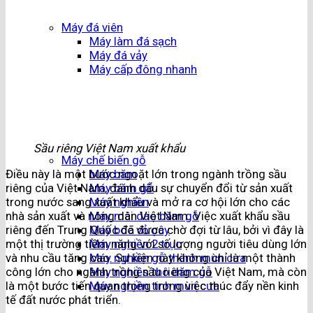
Máy đá viên
Máy làm đá sạch
Máy đá vảy
Máy cấp đông nhanh
Sầu riêng Việt Nam xuất khẩu
Máy chế biến gỗ
Điều này là một bước ngoặt lớn trong ngành trồng sầu
Máy băm
riêng của Việt Nam, đánh dấu sự chuyển đổi từ sản xuất
Máy băm gỗ
trong nước sang xuất khẩu và mở ra cơ hội lớn cho các
Máy nghiền
nhà sản xuất và nông dân Việt Nam. Việc xuất khẩu sầu
Máy mài dao băm gỗ
riêng đến Trung Quốc đã được chờ đợi từ lâu, bởi vì đây là
Máy bóc vỏ cây
một thị trường tiềm năng với số lượng người tiêu dùng lớn
Máy nghiền 2 trục
và nhu cầu tăng cao. Sự kiện này không chỉ là một thành
Máy nghiền gỗ thành mùn cưa
công lớn cho ngành trồng sầu riêng của Việt Nam, mà còn
Máy nghiền thô dăm gỗ
là một bước tiến quan trọng trong việc thúc đẩy nền kinh
Máy nghiền tinh mùn cưa
tế đất nước phát triển.