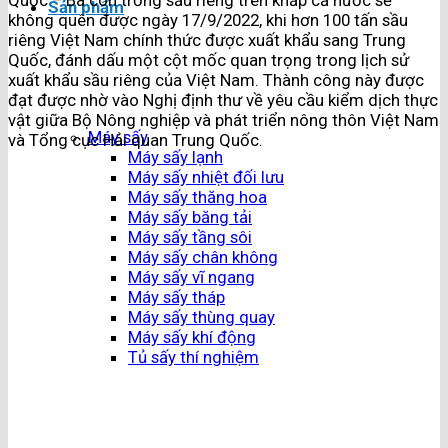
Quốc – Bà con trồng sầu riêng trên khắp cả nước sẽ
Sản phẩm
không quên được ngày 17/9/2022, khi hơn 100 tấn sầu
riêng Việt Nam chính thức được xuất khẩu sang Trung
Quốc, đánh dấu một cột mốc quan trọng trong lịch sử
xuất khẩu sầu riêng của Việt Nam. Thành công này được
đạt được nhờ vào Nghị định thư về yêu cầu kiểm dịch thực
vật giữa Bộ Nông nghiệp và phát triển nông thôn Việt Nam
Máy sấy
và Tổng cục Hải quan Trung Quốc.
Máy sấy lạnh
Máy sấy nhiệt đối lưu
Máy sấy thăng hoa
Máy sấy băng tải
Máy sấy tầng sôi
Máy sấy chân không
Máy sấy vĩ ngang
Máy sấy tháp
Máy sấy thùng quay
Máy sấy khí động
Tủ sấy thí nghiệm