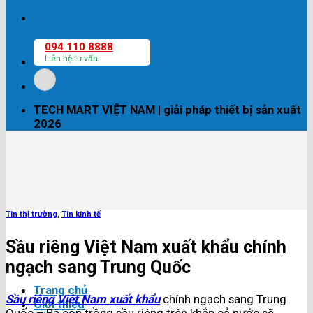
094 110 8888
Liên hệ tư vấn
TECH MART VIỆT NAM | giải pháp thiết bị sản xuất
2026
Tin thị trường
,
Tin kinh tế
Sầu riêng Việt Nam xuất khẩu chính
ngạch sang Trung Quốc
Trang chủ
Sầu riêng Việt Nam xuất khẩu
chính ngạch sang Trung
Giới thiệu