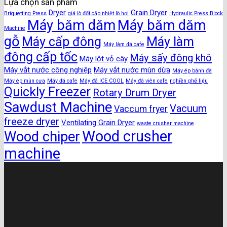
Lựa chọn sản phẩm
Dryer
Grain Dryer
Briquetting Press
giá lò đốt cấp nhiệt lò hơi
Hydraulic Press Block
Máy băm dăm
Máy băm dăm
Machine
gỗ
Máy cấp đông
Máy làm
Máy làm đá cafe
đông cấp tốc
Máy sấy đông khô
Máy lột vỏ cây
Máy vắt nước công nghiệp
Máy vắt nước mùn dừa
Máy ép bánh đà
Máy ép mùn cưa
Máy đá cafe
Máy đá ICE COOL
Máy đá viên cafe
nghiền phế liệu
Quickly Freezer
Rotary Drum Dryer
Sawdust Machine
Vacuum
Vaccum fryer
freeze dryer
Ventilating Grain Dryer
waste crusher machine
Wood crusher
Wood chiper
machine