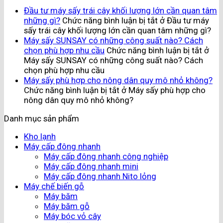
Đầu tư máy sấy trái cây khối lượng lớn cần quan tâm
những gì?
Chức năng bình luận bị tắt
ở Đầu tư máy
sấy trái cây khối lượng lớn cần quan tâm những gì?
Máy sấy SUNSAY có những công suất nào? Cách
chọn phù hợp nhu cầu
Chức năng bình luận bị tắt
ở
Máy sấy SUNSAY có những công suất nào? Cách
chọn phù hợp nhu cầu
Máy sấy phù hợp cho nông dân quy mô nhỏ không?
Chức năng bình luận bị tắt
ở Máy sấy phù hợp cho
nông dân quy mô nhỏ không?
Danh mục sản phẩm
Kho lạnh
Máy cấp đông nhanh
Máy cấp đông nhanh công nghiệp
Máy cấp đông nhanh mini
Máy cấp đông nhanh Nito lỏng
Máy chế biến gỗ
Máy băm
Máy băm gỗ
Máy bóc vỏ cây